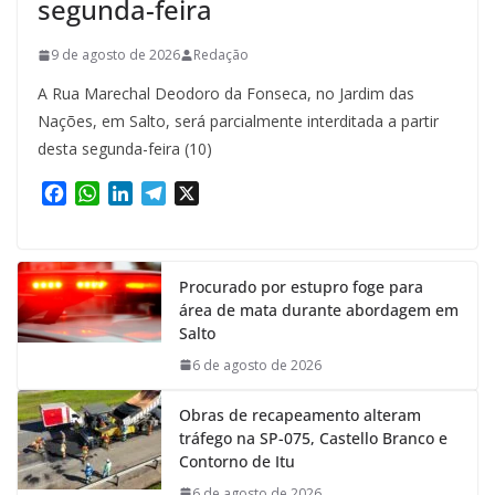
segunda-feira
9 de agosto de 2026
Redação
A Rua Marechal Deodoro da Fonseca, no Jardim das
Nações, em Salto, será parcialmente interditada a partir
desta segunda-feira (10)
F
W
L
T
X
a
h
i
e
c
a
n
l
e
t
k
e
Procurado por estupro foge para
b
s
e
g
área de mata durante abordagem em
o
A
d
r
Salto
o
p
I
a
k
p
n
m
6 de agosto de 2026
Obras de recapeamento alteram
tráfego na SP-075, Castello Branco e
Contorno de Itu
6 de agosto de 2026