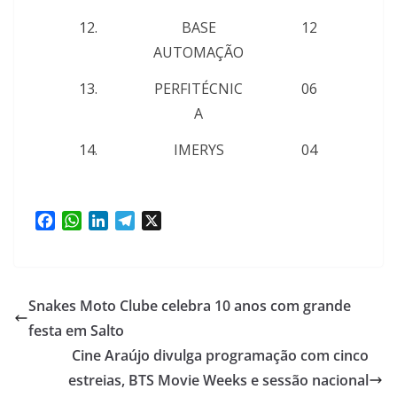
12.
BASE
12
AUTOMAÇÃO
13.
PERFITÉCNIC
06
A
14.
IMERYS
04
F
W
L
T
X
a
h
i
e
c
a
n
l
e
t
k
e
b
s
e
g
Snakes Moto Clube celebra 10 anos com grande
o
A
d
r
festa em Salto
o
p
I
a
Cine Araújo divulga programação com cinco
k
p
n
m
estreias, BTS Movie Weeks e sessão nacional