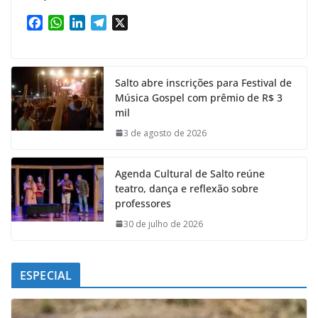
F
W
L
T
X
a
h
i
e
c
a
n
l
e
t
k
e
Salto abre inscrições para Festival de
b
s
e
g
Música Gospel com prêmio de R$ 3
o
A
d
r
mil
o
p
I
a
k
p
n
m
3 de agosto de 2026
Agenda Cultural de Salto reúne
teatro, dança e reflexão sobre
professores
30 de julho de 2026
ESPECIAL