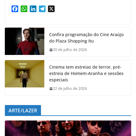
F
W
L
T
X
a
h
i
e
c
a
n
l
e
t
k
e
Confira programação do Cine Araújo
b
s
e
g
do Plaza Shopping Itu
o
A
d
r
o
p
I
a
30 de julho de 2026
k
p
n
m
Cinema tem estreias de terror, pré-
estreia de Homem-Aranha e sessões
especiais
22 de julho de 2026
ARTE/LAZER