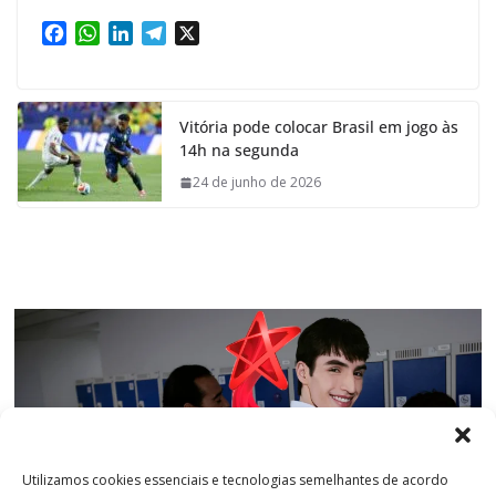
F
W
L
T
X
a
h
i
e
c
a
n
l
e
t
k
e
Vitória pode colocar Brasil em jogo às
b
s
e
g
14h na segunda
o
A
d
r
o
p
I
a
24 de junho de 2026
k
p
n
m
Utilizamos cookies essenciais e tecnologias semelhantes de acordo