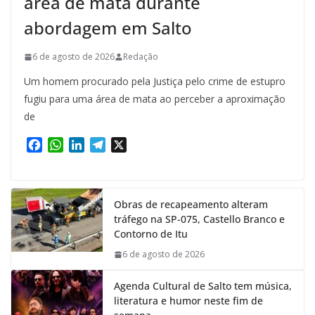
área de mata durante
abordagem em Salto
6 de agosto de 2026
Redação
Um homem procurado pela Justiça pelo crime de estupro
fugiu para uma área de mata ao perceber a aproximação
de
F
W
L
T
X
a
h
i
e
c
a
n
l
e
t
k
e
Obras de recapeamento alteram
b
s
e
g
tráfego na SP-075, Castello Branco e
o
A
d
r
Contorno de Itu
o
p
I
a
k
p
n
m
6 de agosto de 2026
Agenda Cultural de Salto tem música,
literatura e humor neste fim de