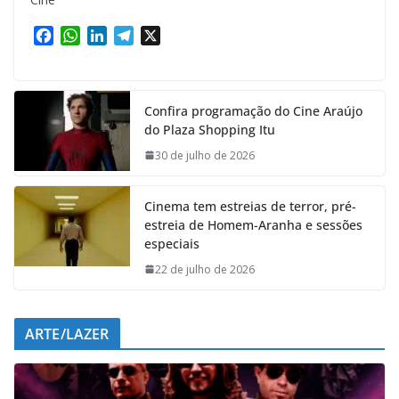
F
W
L
T
X
a
h
i
e
c
a
n
l
e
t
k
e
Confira programação do Cine Araújo
b
s
e
g
do Plaza Shopping Itu
o
A
d
r
o
p
I
a
30 de julho de 2026
k
p
n
m
Cinema tem estreias de terror, pré-
estreia de Homem-Aranha e sessões
especiais
22 de julho de 2026
ARTE/LAZER