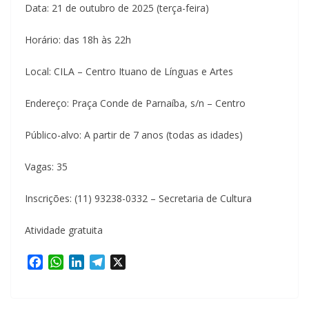
Data: 21 de outubro de 2025 (terça-feira)
Horário: das 18h às 22h
Local: CILA – Centro Ituano de Línguas e Artes
Endereço: Praça Conde de Parnaíba, s/n – Centro
Público-alvo: A partir de 7 anos (todas as idades)
Vagas: 35
Inscrições: (11) 93238-0332 – Secretaria de Cultura
Atividade gratuita
F
W
L
T
X
a
h
i
e
c
a
n
l
e
t
k
e