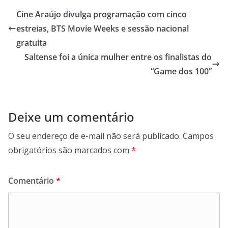
b
s
e
g
Cine Araújo divulga programação com cinco
o
A
d
r
estreias, BTS Movie Weeks e sessão nacional
o
p
I
a
gratuita
k
p
n
m
Saltense foi a única mulher entre os finalistas do
“Game dos 100”
Deixe um comentário
O seu endereço de e-mail não será publicado.
Campos
obrigatórios são marcados com
*
Comentário
*