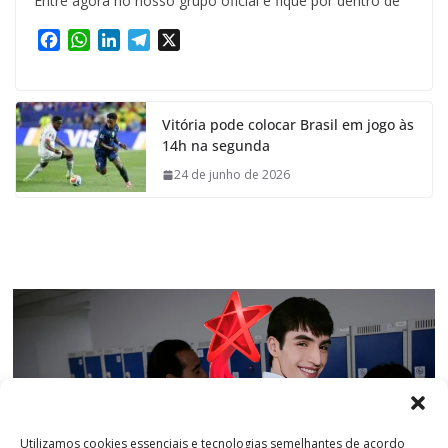
Entre agora no nosso grupo oficial e fique por dentro de
F
W
L
T
X
a
h
i
e
c
a
n
l
e
t
k
e
Vitória pode colocar Brasil em jogo às
b
s
e
g
14h na segunda
o
A
d
r
o
p
I
a
24 de junho de 2026
k
p
n
m
Utilizamos cookies essenciais e tecnologias semelhantes de acordo