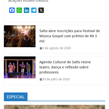
atrações incluem tributos
F
W
L
T
X
a
h
i
e
c
a
n
l
e
t
k
e
Salto abre inscrições para Festival de
b
s
e
g
Música Gospel com prêmio de R$ 3
o
A
d
r
mil
o
p
I
a
k
p
n
m
3 de agosto de 2026
Agenda Cultural de Salto reúne
teatro, dança e reflexão sobre
professores
30 de julho de 2026
ESPECIAL