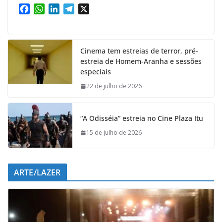
F
W
L
T
X
a
h
i
e
c
a
n
l
e
t
k
e
Cinema tem estreias de terror, pré-
b
s
e
g
estreia de Homem-Aranha e sessões
o
A
d
r
especiais
o
p
I
a
k
p
n
m
22 de julho de 2026
“A Odisséia” estreia no Cine Plaza Itu
15 de julho de 2026
ARTE/LAZER