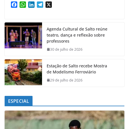
F
W
L
T
X
a
h
i
e
c
a
n
l
e
t
k
e
Agenda Cultural de Salto reúne
b
s
e
g
teatro, dança e reflexão sobre
o
A
d
r
professores
o
p
I
a
k
p
n
m
30 de julho de 2026
Estação de Salto recebe Mostra
de Modelismo Ferroviário
29 de julho de 2026
ESPECIAL