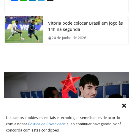
a
h
i
e
c
a
n
l
e
t
k
e
Vitória pode colocar Brasil em jogo às
b
s
e
g
14h na segunda
o
A
d
r
o
p
I
a
24 de junho de 2026
k
p
n
m
Utilizamos cookies essenciais e tecnologias semelhantes de acordo
com a nossa
Política de Privacidade
e, ao continuar navegando, você
concorda com estas condições.