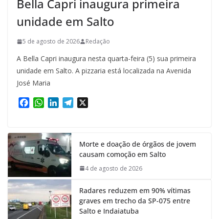
Bella Capri inaugura primeira
unidade em Salto
5 de agosto de 2026
Redação
A Bella Capri inaugura nesta quarta-feira (5) sua primeira
unidade em Salto. A pizzaria está localizada na Avenida
José Maria
F
W
L
T
X
a
h
i
e
c
a
n
l
e
t
k
e
Morte e doação de órgãos de jovem
b
s
e
g
causam comoção em Salto
o
A
d
r
o
p
I
a
4 de agosto de 2026
k
p
n
m
Radares reduzem em 90% vítimas
graves em trecho da SP-075 entre
Salto e Indaiatuba