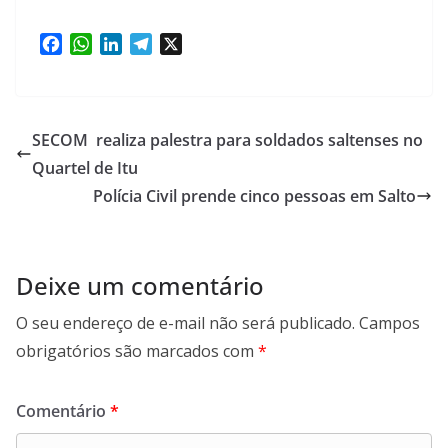
F
W
L
T
X
a
h
i
e
c
a
n
l
e
t
k
e
b
s
e
g
SECOM realiza palestra para soldados saltenses no
o
A
d
r
Quartel de Itu
o
p
I
a
Polícia Civil prende cinco pessoas em Salto
k
p
n
m
Deixe um comentário
O seu endereço de e-mail não será publicado.
Campos
obrigatórios são marcados com
*
Comentário
*