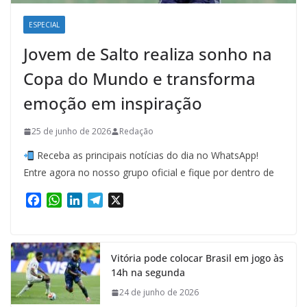
ESPECIAL
Jovem de Salto realiza sonho na
Copa do Mundo e transforma
emoção em inspiração
25 de junho de 2026
Redação
Receba as principais notícias do dia no WhatsApp!
Entre agora no nosso grupo oficial e fique por dentro de
F
W
L
T
X
a
h
i
e
c
a
n
l
e
t
k
e
Vitória pode colocar Brasil em jogo às
b
s
e
g
14h na segunda
o
A
d
r
o
p
I
a
24 de junho de 2026
k
p
n
m