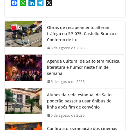
F
W
L
T
X
a
h
i
e
c
a
n
l
e
t
k
e
Obras de recapeamento alteram
b
s
e
g
tráfego na SP-075, Castello Branco e
o
A
d
r
Contorno de Itu
o
p
I
a
k
p
n
m
6 de agosto de 2026
Agenda Cultural de Salto tem música,
literatura e humor neste fim de
semana
6 de agosto de 2026
Alunos da rede estadual de Salto
poderão passar a usar ônibus de
linha após fim de convênio
6 de agosto de 2026
Confira a programação dos cinemas