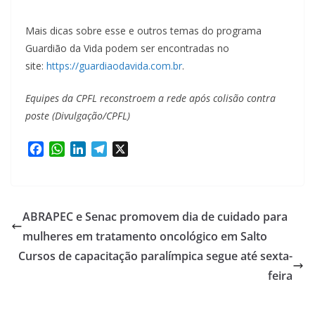
Mais dicas sobre esse e outros temas do programa
Guardião da Vida podem ser encontradas no
site:
https://guardiaodavida.com.br
.
Equipes da CPFL reconstroem a rede após colisão contra
poste (Divulgação/CPFL)
F
W
L
T
X
a
h
i
e
c
a
n
l
e
t
k
e
b
s
e
g
ABRAPEC e Senac promovem dia de cuidado para
o
A
d
r
mulheres em tratamento oncológico em Salto
o
p
I
a
Cursos de capacitação paralímpica segue até sexta-
k
p
n
m
feira