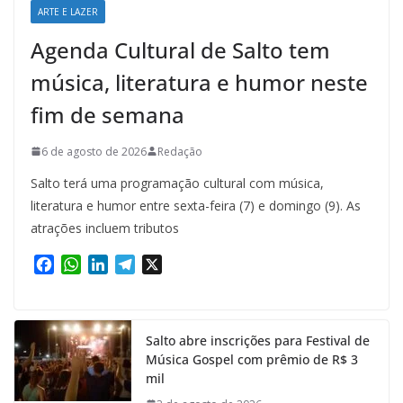
ARTE E LAZER
Agenda Cultural de Salto tem
música, literatura e humor neste
fim de semana
6 de agosto de 2026
Redação
Salto terá uma programação cultural com música,
literatura e humor entre sexta-feira (7) e domingo (9). As
atrações incluem tributos
F
W
L
T
X
a
h
i
e
c
a
n
l
e
t
k
e
Salto abre inscrições para Festival de
b
s
e
g
Música Gospel com prêmio de R$ 3
o
A
d
r
mil
o
p
I
a
k
p
n
m