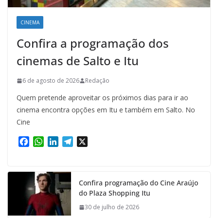
CINEMA
Confira a programação dos
cinemas de Salto e Itu
6 de agosto de 2026
Redação
Quem pretende aproveitar os próximos dias para ir ao
cinema encontra opções em Itu e também em Salto. No
Cine
F
W
L
T
X
a
h
i
e
c
a
n
l
e
t
k
e
Confira programação do Cine Araújo
b
s
e
g
do Plaza Shopping Itu
o
A
d
r
o
p
I
a
30 de julho de 2026
k
p
n
m