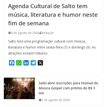
Agenda Cultural de Salto tem
música, literatura e humor neste
fim de semana
6 de agosto de 2026
Redação
Salto terá uma programação cultural com música,
literatura e humor entre sexta-feira (7) e domingo (9). As
atrações incluem tributos
F
W
L
T
X
a
h
i
e
c
a
n
l
e
t
k
e
Salto abre inscrições para Festival de
b
s
e
g
Música Gospel com prêmio de R$ 3
o
A
d
r
mil
o
p
I
a
k
p
n
m
3 de agosto de 2026