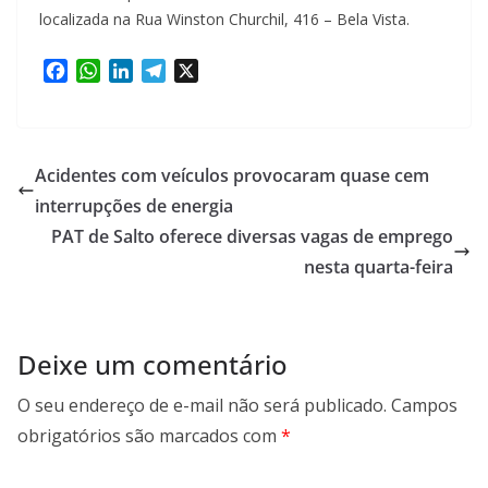
localizada na Rua Winston Churchil, 416 – Bela Vista.
F
W
L
T
X
a
h
i
e
c
a
n
l
e
t
k
e
b
s
e
g
Acidentes com veículos provocaram quase cem
o
A
d
r
interrupções de energia
o
p
I
a
PAT de Salto oferece diversas vagas de emprego
k
p
n
m
nesta quarta-feira
Deixe um comentário
O seu endereço de e-mail não será publicado.
Campos
obrigatórios são marcados com
*