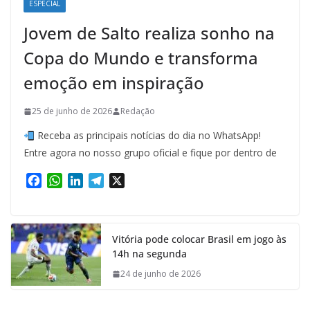
ESPECIAL
Jovem de Salto realiza sonho na
Copa do Mundo e transforma
emoção em inspiração
25 de junho de 2026
Redação
Receba as principais notícias do dia no WhatsApp!
Entre agora no nosso grupo oficial e fique por dentro de
F
W
L
T
X
a
h
i
e
c
a
n
l
e
t
k
e
Vitória pode colocar Brasil em jogo às
b
s
e
g
14h na segunda
o
A
d
r
o
p
I
a
24 de junho de 2026
k
p
n
m