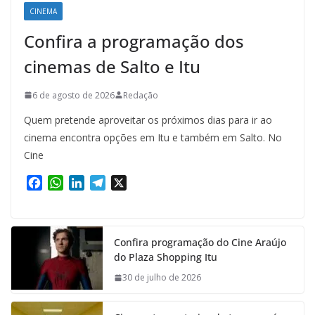
CINEMA
Confira a programação dos
cinemas de Salto e Itu
6 de agosto de 2026
Redação
Quem pretende aproveitar os próximos dias para ir ao
cinema encontra opções em Itu e também em Salto. No
Cine
F
W
L
T
X
a
h
i
e
c
a
n
l
e
t
k
e
Confira programação do Cine Araújo
b
s
e
g
do Plaza Shopping Itu
o
A
d
r
o
p
I
a
30 de julho de 2026
k
p
n
m