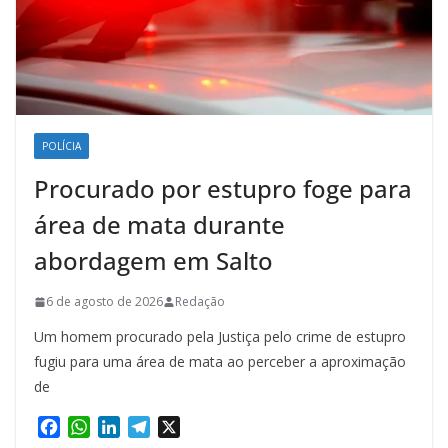
POLÍCIA
Procurado por estupro foge para
área de mata durante
abordagem em Salto
6 de agosto de 2026
Redação
Um homem procurado pela Justiça pelo crime de estupro
fugiu para uma área de mata ao perceber a aproximação
de
F
W
L
T
X