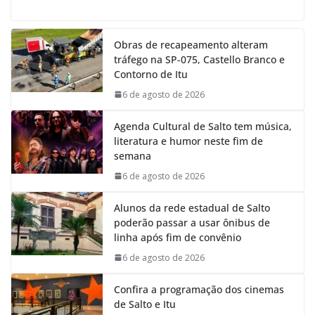
a
h
i
e
c
a
n
l
e
t
k
e
Obras de recapeamento alteram
b
s
e
g
tráfego na SP-075, Castello Branco e
o
A
d
r
Contorno de Itu
o
p
I
a
k
p
n
m
6 de agosto de 2026
Agenda Cultural de Salto tem música,
literatura e humor neste fim de
semana
6 de agosto de 2026
Alunos da rede estadual de Salto
poderão passar a usar ônibus de
linha após fim de convênio
6 de agosto de 2026
Confira a programação dos cinemas
de Salto e Itu