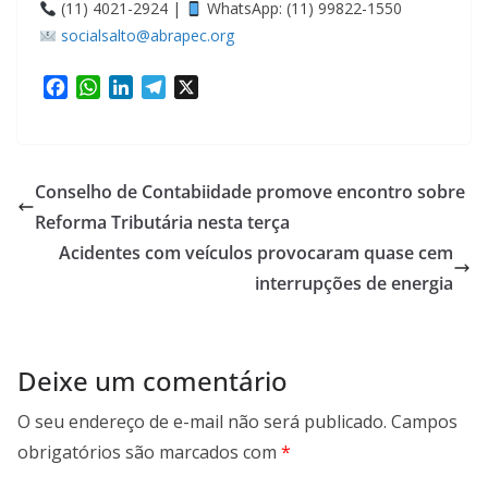
(11) 4021-2924 |
WhatsApp: (11) 99822-1550
socialsalto@abrapec.org
F
W
L
T
X
a
h
i
e
c
a
n
l
e
t
k
e
b
s
e
g
Conselho de Contabiidade promove encontro sobre
o
A
d
r
Reforma Tributária nesta terça
o
p
I
a
Acidentes com veículos provocaram quase cem
k
p
n
m
interrupções de energia
Deixe um comentário
O seu endereço de e-mail não será publicado.
Campos
obrigatórios são marcados com
*