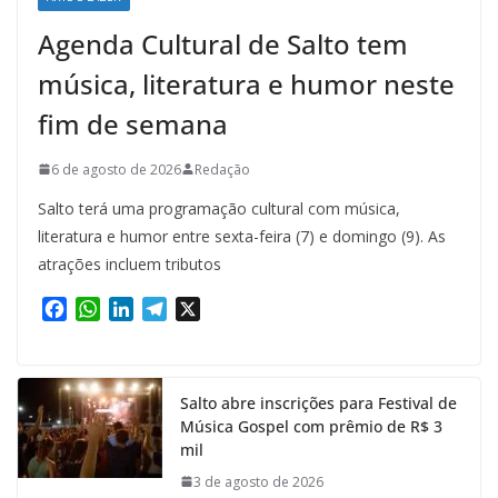
Agenda Cultural de Salto tem
música, literatura e humor neste
fim de semana
6 de agosto de 2026
Redação
Salto terá uma programação cultural com música,
literatura e humor entre sexta-feira (7) e domingo (9). As
atrações incluem tributos
F
W
L
T
X
a
h
i
e
c
a
n
l
e
t
k
e
Salto abre inscrições para Festival de
b
s
e
g
Música Gospel com prêmio de R$ 3
o
A
d
r
mil
o
p
I
a
k
p
n
m
3 de agosto de 2026