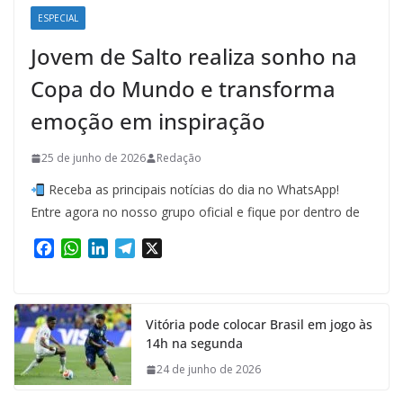
ESPECIAL
Jovem de Salto realiza sonho na
Copa do Mundo e transforma
emoção em inspiração
25 de junho de 2026
Redação
Receba as principais notícias do dia no WhatsApp!
Entre agora no nosso grupo oficial e fique por dentro de
F
W
L
T
X
a
h
i
e
c
a
n
l
e
t
k
e
Vitória pode colocar Brasil em jogo às
b
s
e
g
14h na segunda
o
A
d
r
o
p
I
a
24 de junho de 2026
k
p
n
m