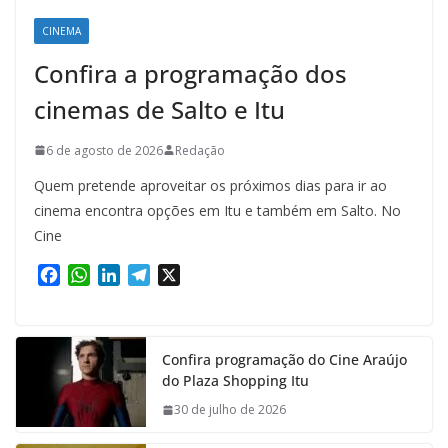
CINEMA
Confira a programação dos
cinemas de Salto e Itu
6 de agosto de 2026
Redação
Quem pretende aproveitar os próximos dias para ir ao
cinema encontra opções em Itu e também em Salto. No
Cine
F
W
L
T
X
a
h
i
e
c
a
n
l
e
t
k
e
Confira programação do Cine Araújo
b
s
e
g
do Plaza Shopping Itu
o
A
d
r
o
p
I
a
30 de julho de 2026
k
p
n
m