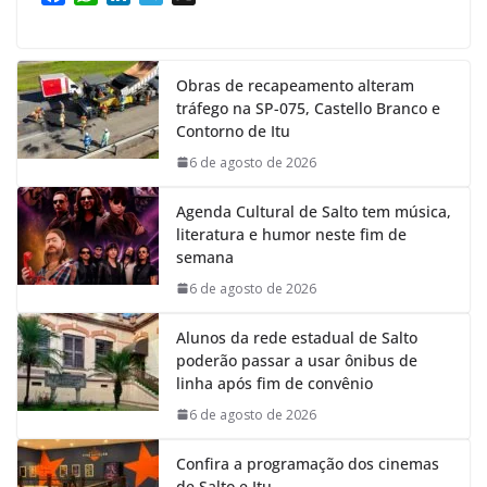
a
h
i
e
c
a
n
l
e
t
k
e
Obras de recapeamento alteram
b
s
e
g
tráfego na SP-075, Castello Branco e
o
A
d
r
Contorno de Itu
o
p
I
a
k
p
n
m
6 de agosto de 2026
Agenda Cultural de Salto tem música,
literatura e humor neste fim de
semana
6 de agosto de 2026
Alunos da rede estadual de Salto
poderão passar a usar ônibus de
linha após fim de convênio
6 de agosto de 2026
Confira a programação dos cinemas
de Salto e Itu