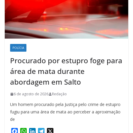
POLÍCIA
Procurado por estupro foge para
área de mata durante
abordagem em Salto
6 de agosto de 2026
Redação
Um homem procurado pela Justiça pelo crime de estupro
fugiu para uma área de mata ao perceber a aproximação
de
F
W
L
T
X