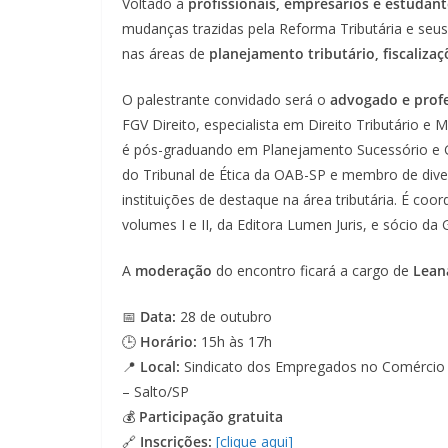
Voltado a
profissionais, empresários e estudant
mudanças trazidas pela Reforma Tributária e seus
nas áreas de
planejamento tributário, fiscalizaç
O palestrante convidado será o
advogado e prof
FGV Direito, especialista em Direito Tributári
é pós-graduando em Planejamento Sucessório e G
do Tribunal de Ética da OAB-SP e membro de div
instituições de destaque na área tributária. É co
volumes I e II, da Editora Lumen Juris, e sócio d
A
moderação
do encontro ficará a cargo de
Lean
📅
Data:
28 de outubro
🕒
Horário:
15h às 17h
📍
Local:
Sindicato dos Empregados no Comércio 
– Salto/SP
💰
Participação gratuita
🔗
Inscrições:
[clique aqui]