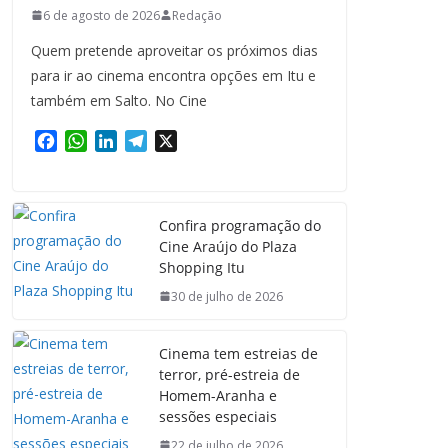
6 de agosto de 2026
Redação
Quem pretende aproveitar os próximos dias
para ir ao cinema encontra opções em Itu e
também em Salto. No Cine
F
W
L
T
X
a
h
i
e
c
a
n
l
e
t
k
e
Confira programação do
b
s
e
g
Cine Araújo do Plaza
o
A
d
r
Shopping Itu
o
p
I
a
k
p
n
m
30 de julho de 2026
Cinema tem estreias de
terror, pré-estreia de
Homem-Aranha e
sessões especiais
22 de julho de 2026