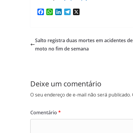
F
W
L
T
X
a
h
i
e
c
a
n
l
e
t
k
e
b
s
e
g
Salto registra duas mortes em acidentes de
o
A
d
r
moto no fim de semana
o
p
I
a
k
p
n
m
Deixe um comentário
O seu endereço de e-mail não será publicado.
Comentário
*