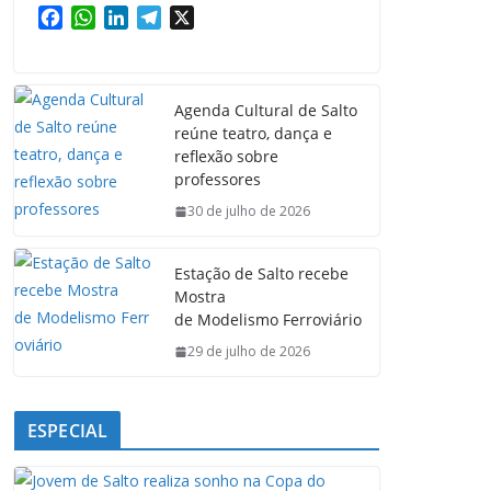
F
W
L
T
X
a
h
i
e
c
a
n
l
e
t
k
e
Agenda Cultural de Salto
b
s
e
g
reúne teatro, dança e
o
A
d
r
reflexão sobre
o
p
I
a
professores
k
p
n
m
30 de julho de 2026
Estação de Salto recebe
Mostra
de Modelismo Ferroviário
29 de julho de 2026
ESPECIAL