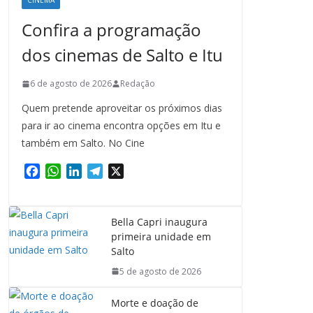
CINEMA
Confira a programação
dos cinemas de Salto e Itu
6 de agosto de 2026
Redação
Quem pretende aproveitar os próximos dias
para ir ao cinema encontra opções em Itu e
também em Salto. No Cine
F
W
L
T
X
a
h
i
e
c
a
n
l
e
t
k
e
Bella Capri inaugura
b
s
e
g
primeira unidade em
o
A
d
r
Salto
o
p
I
a
5 de agosto de 2026
k
p
n
m
Morte e doação de