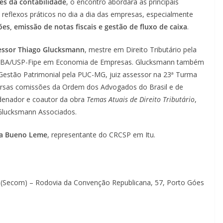
es da contabilidade
, o encontro abordará as principais
 reflexos práticos no dia a dia das empresas, especialmente
ões, emissão de notas fiscais e gestão de fluxo de caixa
.
essor Thiago Glucksmann
, mestre em Direito Tributário pela
o e MBA/USP-Fipe em Economia de Empresas. Glucksmann também
estão Patrimonial pela PUC-MG, juiz assessor na 23ª Turma
ersas comissões da Ordem dos Advogados do Brasil e de
ordenador e coautor da obra
Temas Atuais de Direito Tributário
,
a Glucksmann Associados.
a Bueno Leme
, representante do CRCSP em Itu.
(Secom) – Rodovia da Convenção Republicana, 57, Porto Góes