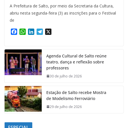
A Prefeitura de Salto, por meio da Secretaria da Cultura,
abriu nesta segunda-feira (3) as inscrições para o Festival
de
F
W
L
T
X
a
h
i
e
c
a
n
l
e
t
k
e
Agenda Cultural de Salto reúne
b
s
e
g
teatro, dança e reflexão sobre
o
A
d
r
professores
o
p
I
a
k
p
n
m
30 de julho de 2026
Estação de Salto recebe Mostra
de Modelismo Ferroviário
29 de julho de 2026
ESPECIAL