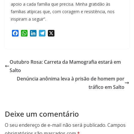
apoio a cada família que precisa. Minha gratidão às
famílias atípicas que, com coragem e resistência, nos
inspiram a seguir”.
F
W
L
T
X
a
h
i
e
c
a
n
l
e
t
k
e
b
s
e
g
Outubro Rosa: Carreta da Mamografia estará em
o
A
d
r
Salto
o
p
I
a
Denúncia anônima leva à prisão de homem por
k
p
n
m
tráfico em Salto
Deixe um comentário
O seu endereço de e-mail não será publicado.
Campos
obrigatórios são marcados com
*