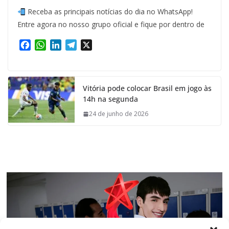
Receba as principais notícias do dia no WhatsApp!
Entre agora no nosso grupo oficial e fique por dentro de
F
W
L
T
X
a
h
i
e
c
a
n
l
e
t
k
e
Vitória pode colocar Brasil em jogo às
b
s
e
g
14h na segunda
o
A
d
r
o
p
I
a
24 de junho de 2026
k
p
n
m