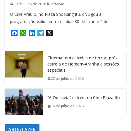
30 de julho de 2026
Redação
O Cine Araújo, no Plaza Shopping Itu, divulgou a
programação válida entre os dias 30 de julho e 5 de
F
W
L
T
X
a
h
i
e
c
a
n
l
e
t
k
e
Cinema tem estreias de terror, pré-
b
s
e
g
estreia de Homem-Aranha e sessões
o
A
d
r
especiais
o
p
I
a
k
p
n
m
22 de julho de 2026
“A Odisséia” estreia no Cine Plaza Itu
15 de julho de 2026
ARTE/LAZER