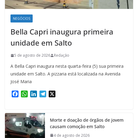
NEGÓCIOS
Bella Capri inaugura primeira
unidade em Salto
5 de agosto de 2026
Redação
A Bella Capri inaugura nesta quarta-feira (5) sua primeira
unidade em Salto. A pizzaria está localizada na Avenida
José Maria
F
W
L
T
X
a
h
i
e
c
a
n
l
e
t
k
e
Morte e doação de órgãos de jovem
b
s
e
g
causam comoção em Salto
o
A
d
r
o
p
I
a
4 de agosto de 2026