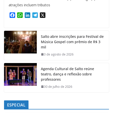
atrações incluem tributos
F
W
L
T
X
a
h
i
e
c
a
n
l
e
t
k
e
Salto abre inscrições para Festival de
b
s
e
g
Música Gospel com prêmio de R$ 3
o
A
d
r
mil
o
p
I
a
k
p
n
m
3 de agosto de 2026
Agenda Cultural de Salto reúne
teatro, dança e reflexão sobre
professores
30 de julho de 2026
ESPECIAL