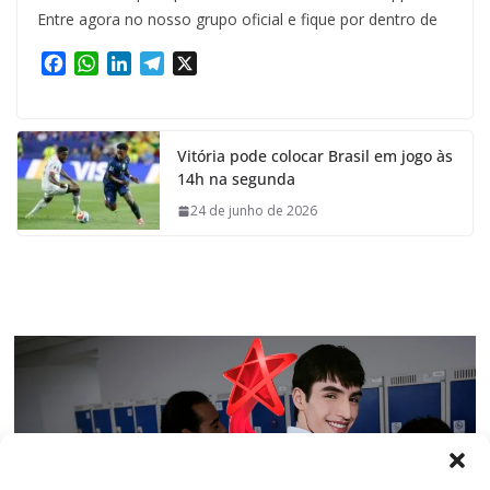
Entre agora no nosso grupo oficial e fique por dentro de
F
W
L
T
X
a
h
i
e
c
a
n
l
e
t
k
e
Vitória pode colocar Brasil em jogo às
b
s
e
g
14h na segunda
o
A
d
r
o
p
I
a
24 de junho de 2026
k
p
n
m