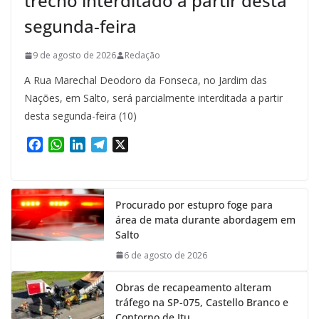
trecho interditado a partir desta
segunda-feira
9 de agosto de 2026
Redação
A Rua Marechal Deodoro da Fonseca, no Jardim das
Nações, em Salto, será parcialmente interditada a partir
desta segunda-feira (10)
F
W
L
T
X
a
h
i
e
c
a
n
l
e
t
k
e
Procurado por estupro foge para
b
s
e
g
área de mata durante abordagem em
o
A
d
r
Salto
o
p
I
a
k
p
n
m
6 de agosto de 2026
Obras de recapeamento alteram
tráfego na SP-075, Castello Branco e
Contorno de Itu