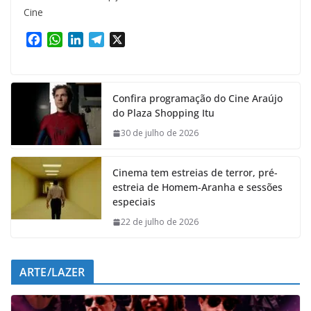
Cine
F
W
L
T
X
a
h
i
e
c
a
n
l
e
t
k
e
Confira programação do Cine Araújo
b
s
e
g
do Plaza Shopping Itu
o
A
d
r
o
p
I
a
30 de julho de 2026
k
p
n
m
Cinema tem estreias de terror, pré-
estreia de Homem-Aranha e sessões
especiais
22 de julho de 2026
ARTE/LAZER