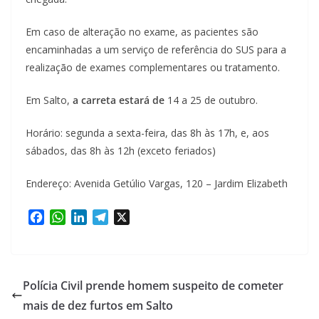
Em caso de alteração no exame, as pacientes são
encaminhadas a um serviço de referência do SUS para a
realização de exames complementares ou tratamento.
Em Salto,
a carreta estará de
14 a 25 de outubro.
Horário: segunda a sexta-feira, das 8h às 17h, e, aos
sábados, das 8h às 12h (exceto feriados)
Endereço: Avenida Getúlio Vargas, 120 – Jardim Elizabeth
F
W
L
T
X
a
h
i
e
c
a
n
l
e
t
k
e
b
s
e
g
Polícia Civil prende homem suspeito de cometer
o
A
d
r
mais de dez furtos em Salto
o
p
I
a