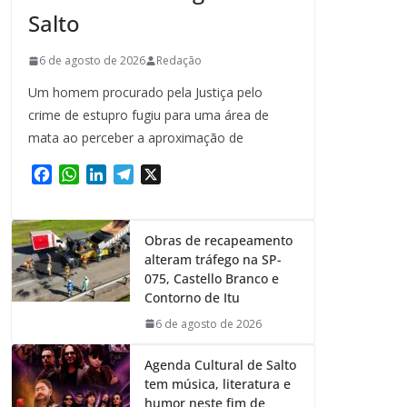
Salto
6 de agosto de 2026
Redação
Um homem procurado pela Justiça pelo
crime de estupro fugiu para uma área de
mata ao perceber a aproximação de
F
W
L
T
X
a
h
i
e
c
a
n
l
e
t
k
e
Obras de recapeamento
b
s
e
g
alteram tráfego na SP-
o
A
d
r
075, Castello Branco e
o
p
I
a
Contorno de Itu
k
p
n
m
6 de agosto de 2026
Agenda Cultural de Salto
tem música, literatura e
humor neste fim de