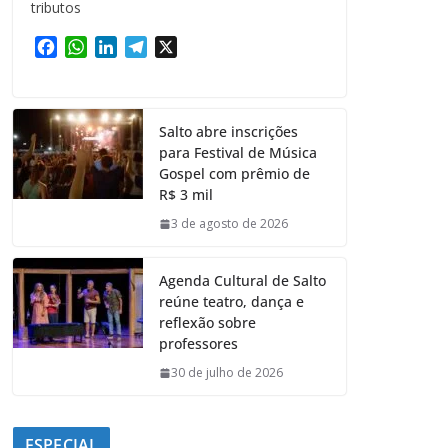
tributos
F
W
L
T
X
a
h
i
e
c
a
n
l
e
t
k
e
Salto abre inscrições
b
s
e
g
para Festival de Música
o
A
d
r
Gospel com prêmio de
o
p
I
a
R$ 3 mil
k
p
n
m
3 de agosto de 2026
Agenda Cultural de Salto
reúne teatro, dança e
reflexão sobre
professores
30 de julho de 2026
ESPECIAL