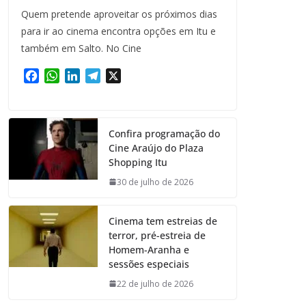
Quem pretende aproveitar os próximos dias
para ir ao cinema encontra opções em Itu e
também em Salto. No Cine
F
W
L
T
X
a
h
i
e
c
a
n
l
e
t
k
e
Confira programação do
b
s
e
g
Cine Araújo do Plaza
o
A
d
r
Shopping Itu
o
p
I
a
k
p
n
m
30 de julho de 2026
Cinema tem estreias de
terror, pré-estreia de
Homem-Aranha e
sessões especiais
22 de julho de 2026