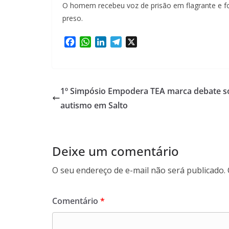
O homem recebeu voz de prisão em flagrante e fo
preso.
F
W
L
T
X
a
h
i
e
c
a
n
l
e
t
k
e
b
s
e
g
1º Simpósio Empodera TEA marca debate s
o
A
d
r
autismo em Salto
o
p
I
a
k
p
n
m
Deixe um comentário
O seu endereço de e-mail não será publicado.
Comentário
*