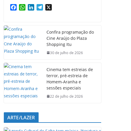
F
W
L
T
X
a
h
i
e
c
a
n
l
e
t
k
e
Confira programação do
b
s
e
g
Cine Araújo do Plaza
o
A
d
r
Shopping Itu
o
p
I
a
k
p
n
m
30 de julho de 2026
Cinema tem estreias de
terror, pré-estreia de
Homem-Aranha e
sessões especiais
22 de julho de 2026
ARTE/LAZER