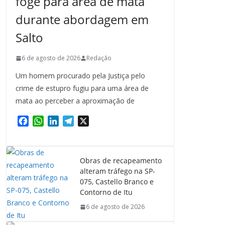
foge para área de mata
durante abordagem em
Salto
6 de agosto de 2026
Redação
Um homem procurado pela Justiça pelo
crime de estupro fugiu para uma área de
mata ao perceber a aproximação de
F
W
L
T
X
a
h
i
e
c
a
n
l
e
t
k
e
Obras de recapeamento
b
s
e
g
alteram tráfego na SP-
o
A
d
r
075, Castello Branco e
o
p
I
a
Contorno de Itu
k
p
n
m
6 de agosto de 2026