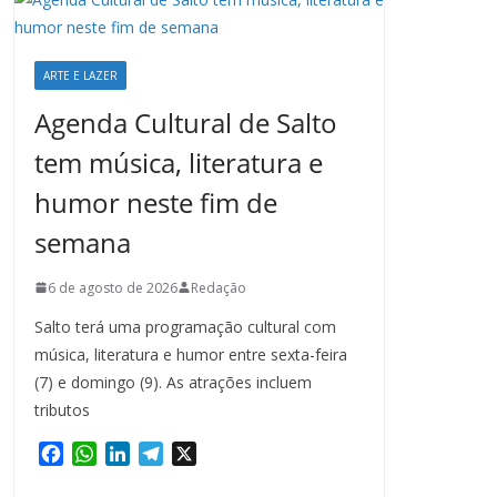
ARTE E LAZER
Agenda Cultural de Salto
tem música, literatura e
humor neste fim de
semana
6 de agosto de 2026
Redação
Salto terá uma programação cultural com
música, literatura e humor entre sexta-feira
(7) e domingo (9). As atrações incluem
tributos
F
W
L
T
X
a
h
i
e