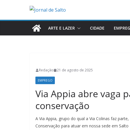
Pular
para
o
conteúdo
ARTE E LAZER
CIDADE
EMPRE
Redação
21 de agosto de 2025
EMPREGO
Via Appia abre vaga 
conservação
A Via Appia, grupo do qual a Via Colinas faz part
Conservação para atuar em nossa sede em Salto 