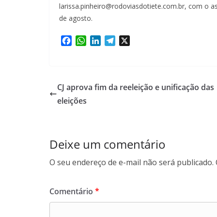
larissa.pinheiro@rodoviasdotiete.com.br, com 
de agosto.
F
W
L
T
X
a
h
i
e
c
a
n
l
e
t
k
e
b
s
e
g
CJ aprova fim da reeleição e unificação das
o
A
d
r
eleições
o
p
I
a
k
p
n
m
Deixe um comentário
O seu endereço de e-mail não será publicado.
Comentário
*