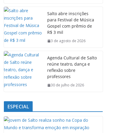
c
a
n
l
e
t
k
e
Salto abre inscrições
b
s
e
g
para Festival de Música
o
A
d
r
Gospel com prêmio de
o
p
I
a
R$ 3 mil
k
p
n
m
3 de agosto de 2026
Agenda Cultural de Salto
reúne teatro, dança e
reflexão sobre
professores
30 de julho de 2026
ESPECIAL