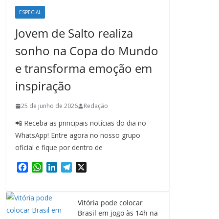
ESPECIAL
Jovem de Salto realiza
sonho na Copa do Mundo
e transforma emoção em
inspiração
25 de junho de 2026
Redação
📲 Receba as principais notícias do dia no
WhatsApp! Entre agora no nosso grupo
oficial e fique por dentro de
F
W
L
T
X
a
h
i
e
c
a
n
l
e
t
k
e
Vitória pode colocar
b
s
e
g
Brasil em jogo às 14h na