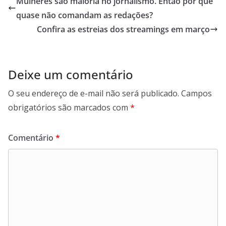
Mulheres são maioria no jornalismo. Então por que
o
A
d
r
quase não comandam as redações?
o
p
I
a
Confira as estreias dos streamings em março
k
p
n
m
Deixe um comentário
O seu endereço de e-mail não será publicado.
Campos
obrigatórios são marcados com
*
Comentário
*