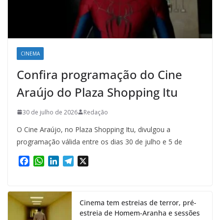
CINEMA
Confira programação do Cine
Araújo do Plaza Shopping Itu
30 de julho de 2026
Redação
O Cine Araújo, no Plaza Shopping Itu, divulgou a
programação válida entre os dias 30 de julho e 5 de
F
W
L
T
X
a
h
i
e
c
a
n
l
e
t
k
e
Cinema tem estreias de terror, pré-
b
s
e
g
estreia de Homem-Aranha e sessões
o
A
d
r