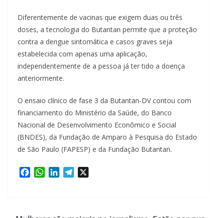
Diferentemente de vacinas que exigem duas ou três
doses, a tecnologia do Butantan permite que a proteção
contra a dengue sintomática e casos graves seja
estabelecida com apenas uma aplicação,
independentemente de a pessoa já ter tido a doença
anteriormente.
O ensaio clínico de fase 3 da Butantan-DV contou com
financiamento do Ministério da Saúde, do Banco
Nacional de Desenvolvimento Econômico e Social
(BNDES), da Fundação de Amparo à Pesquisa do Estado
de São Paulo (FAPESP) e da Fundação Butantan.
F
W
L
T
X
a
h
i
e
c
a
n
l
e
t
k
e
b
s
e
g