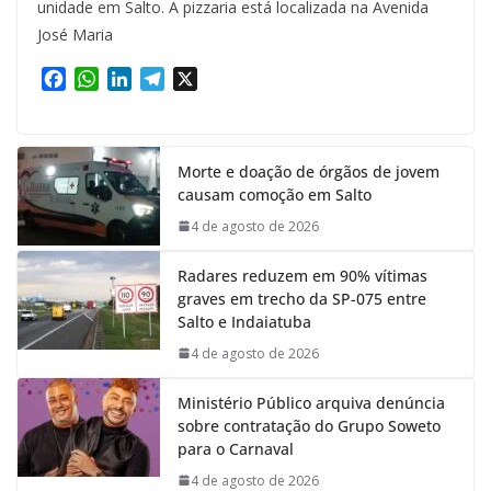
unidade em Salto. A pizzaria está localizada na Avenida
José Maria
F
W
L
T
X
a
h
i
e
c
a
n
l
e
t
k
e
Morte e doação de órgãos de jovem
b
s
e
g
causam comoção em Salto
o
A
d
r
o
p
I
a
4 de agosto de 2026
k
p
n
m
Radares reduzem em 90% vítimas
graves em trecho da SP-075 entre
Salto e Indaiatuba
4 de agosto de 2026
Ministério Público arquiva denúncia
sobre contratação do Grupo Soweto
para o Carnaval
4 de agosto de 2026