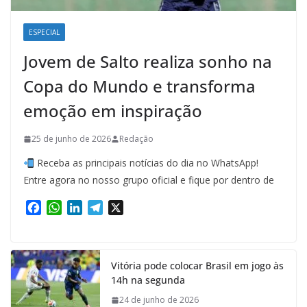
ESPECIAL
Jovem de Salto realiza sonho na
Copa do Mundo e transforma
emoção em inspiração
25 de junho de 2026
Redação
Receba as principais notícias do dia no WhatsApp!
Entre agora no nosso grupo oficial e fique por dentro de
F
W
L
T
X
a
h
i
e
c
a
n
l
e
t
k
e
Vitória pode colocar Brasil em jogo às
b
s
e
g
14h na segunda
o
A
d
r
o
p
I
a
24 de junho de 2026