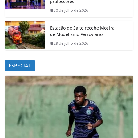
professores
o
p
I
a
k
p
n
m
30 de julho de 2026
Estação de Salto recebe Mostra
de Modelismo Ferroviário
29 de julho de 2026
ESPECIAL