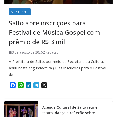
ARTE E LAZER
Salto abre inscrições para
Festival de Música Gospel com
prêmio de R$ 3 mil
3 de agosto de 2026
Redação
A Prefeitura de Salto, por meio da Secretaria da Cultura,
abriu nesta segunda-feira (3) as inscrições para o Festival
de
F
W
L
T
X
a
h
i
e
c
a
n
l
e
t
k
e
Agenda Cultural de Salto reúne
b
s
e
g
teatro, dança e reflexão sobre
o
A
d
r