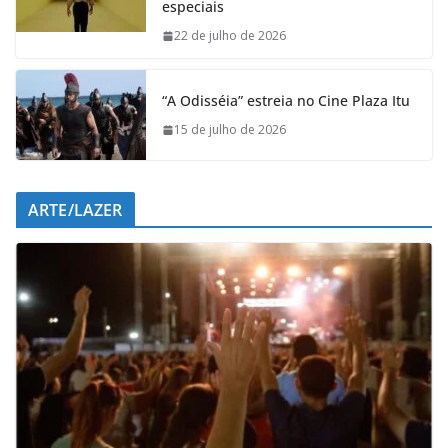
especiais
o
p
I
a
k
p
n
m
22 de julho de 2026
“A Odisséia” estreia no Cine Plaza Itu
15 de julho de 2026
ARTE/LAZER