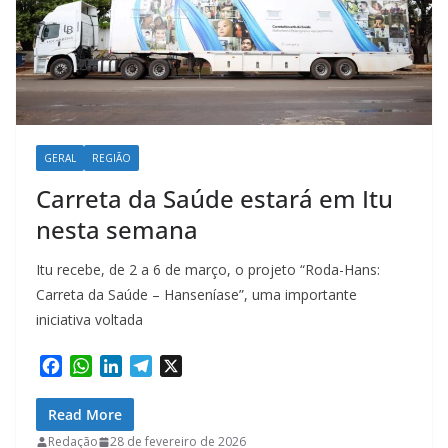
GERAL
REGIÃO
Carreta da Saúde estará em Itu
nesta semana
Itu recebe, de 2 a 6 de março, o projeto “Roda-Hans:
Carreta da Saúde – Hanseníase”, uma importante
iniciativa voltada
F
W
L
T
X
a
h
i
e
c
a
n
l
Read More
e
t
k
e
Redação
28 de fevereiro de 2026