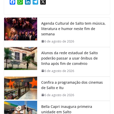
F
W
L
T
X
a
h
i
e
c
a
n
l
e
t
k
e
Agenda Cultural de Salto tem música,
b
s
e
g
literatura e humor neste fim de
o
A
d
r
semana
o
p
I
a
k
p
n
m
6 de agosto de 2026
Alunos da rede estadual de Salto
poderão passar a usar ônibus de
linha após fim de convênio
6 de agosto de 2026
Confira a programação dos cinemas
de Salto e Itu
6 de agosto de 2026
Bella Capri inaugura primeira
unidade em Salto