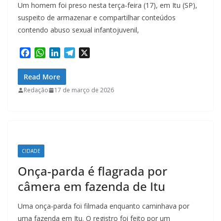
Um homem foi preso nesta terça-feira (17), em Itu (SP),
suspeito de armazenar e compartilhar conteúdos
contendo abuso sexual infantojuvenil,
F
W
L
T
X
a
h
i
e
c
a
n
l
Read More
e
t
k
e
Redação
17 de março de 2026
b
s
e
g
o
A
d
r
o
p
I
a
k
p
n
m
CIDADE
Onça-parda é flagrada por
câmera em fazenda de Itu
Uma onça-parda foi filmada enquanto caminhava por
uma fazenda em Itu. O registro foi feito por um