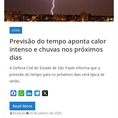
GERAL
Previsão do tempo aponta calor
intenso e chuvas nos próximos
dias
A Defesa Civil do Estado de São Paulo informa que a
previsão do tempo para os próximos dias será típica de
verão,
F
W
L
T
X
a
h
i
e
c
a
n
l
Read More
e
t
k
e
Redação
20 de janeiro de 2025
b
s
e
g