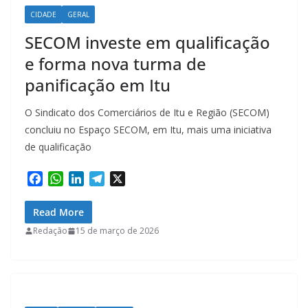
CIDADE
GERAL
SECOM investe em qualificação
e forma nova turma de
panificação em Itu
O Sindicato dos Comerciários de Itu e Região (SECOM)
concluiu no Espaço SECOM, em Itu, mais uma iniciativa
de qualificação
F
W
L
T
X
a
h
i
e
c
a
n
l
Read More
e
t
k
e
Redação
15 de março de 2026
b
s
e
g
o
A
d
r
o
p
I
a
k
p
n
m