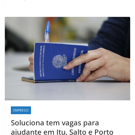
b
s
e
g
o
A
d
r
o
p
I
a
k
p
n
m
EMPREGO
Soluciona tem vagas para
ajudante em Itu, Salto e Porto