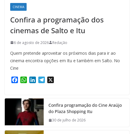
CINEMA
Confira a programação dos
cinemas de Salto e Itu
6 de agosto de 2026
Redação
Quem pretende aproveitar os próximos dias para ir ao
cinema encontra opções em Itu e também em Salto. No
Cine
F
W
L
T
X
a
h
i
e
c
a
n
l
e
t
k
e
Confira programação do Cine Araújo
b
s
e
g
do Plaza Shopping Itu
o
A
d
r
o
p
I
a
30 de julho de 2026
k
p
n
m