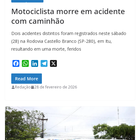
Motociclista morre em acidente
com caminhão
Dois acidentes distintos foram registrados neste sábado
(28) na Rodovia Castello Branco (SP-280), em Itu,
resultando em uma morte, feridos
F
W
L
T
X
a
h
i
e
c
a
n
l
Read More
e
t
k
e
Redação
28 de fevereiro de 2026
b
s
e
g
o
A
d
r
o
p
I
a
k
p
n
m