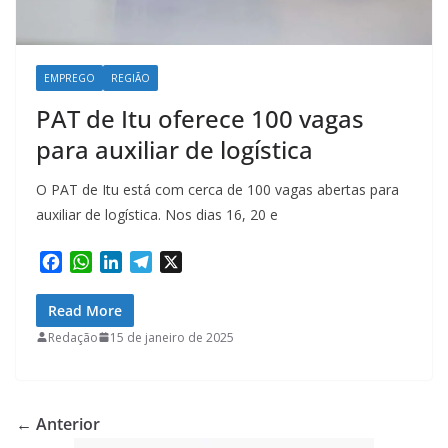
EMPREGO
REGIÃO
PAT de Itu oferece 100 vagas
para auxiliar de logística
O PAT de Itu está com cerca de 100 vagas abertas para
auxiliar de logística. Nos dias 16, 20 e
F
W
L
T
X
a
h
i
e
c
a
n
l
Read More
e
t
k
e
Redação
15 de janeiro de 2025
b
s
e
g
o
A
d
r
o
p
I
a
k
p
n
m
← Anterior