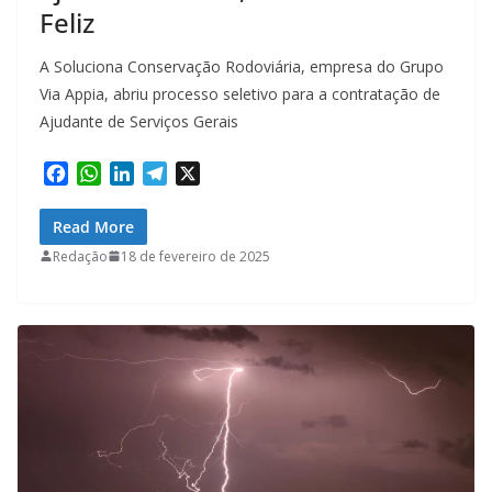
Feliz
A Soluciona Conservação Rodoviária, empresa do Grupo
Via Appia, abriu processo seletivo para a contratação de
Ajudante de Serviços Gerais
F
W
L
T
X
a
h
i
e
c
a
n
l
Read More
e
t
k
e
Redação
18 de fevereiro de 2025
b
s
e
g
o
A
d
r
o
p
I
a
k
p
n
m