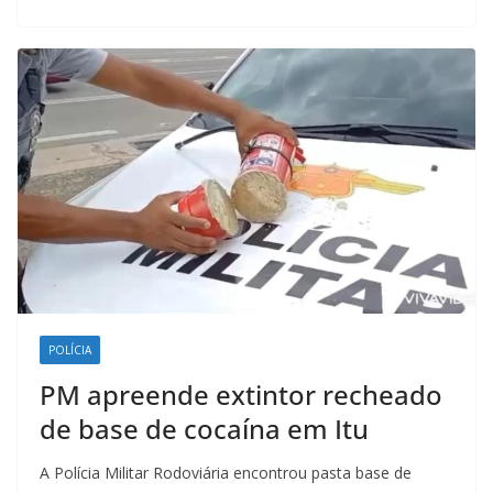
o
A
d
r
o
p
I
a
k
p
n
m
POLÍCIA
PM apreende extintor recheado
de base de cocaína em Itu
A Polícia Militar Rodoviária encontrou pasta base de