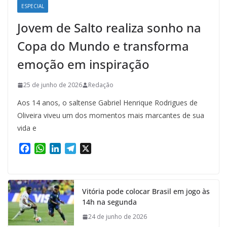
ESPECIAL
Jovem de Salto realiza sonho na
Copa do Mundo e transforma
emoção em inspiração
25 de junho de 2026
Redação
Aos 14 anos, o saltense Gabriel Henrique Rodrigues de
Oliveira viveu um dos momentos mais marcantes de sua
vida e
F
W
L
T
X
a
h
i
e
c
a
n
l
e
t
k
e
Vitória pode colocar Brasil em jogo às
b
s
e
g
14h na segunda
o
A
d
r
o
p
I
a
24 de junho de 2026
k
p
n
m