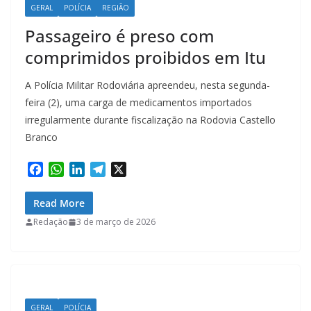
GERAL
POLÍCIA
REGIÃO
Passageiro é preso com
comprimidos proibidos em Itu
A Polícia Militar Rodoviária apreendeu, nesta segunda-
feira (2), uma carga de medicamentos importados
irregularmente durante fiscalização na Rodovia Castello
Branco
F
W
L
T
X
a
h
i
e
c
a
n
l
Read More
e
t
k
e
Redação
3 de março de 2026
b
s
e
g
o
A
d
r
o
p
I
a
k
p
n
m
GERAL
POLÍCIA