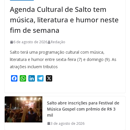
Agenda Cultural de Salto tem
música, literatura e humor neste
fim de semana
6 de agosto de 2026
Redação
Salto terá uma programação cultural com música,
literatura e humor entre sexta-feira (7) e domingo (9). As
atrações incluem tributos
F
W
L
T
X
a
h
i
e
c
a
n
l
e
t
k
e
Salto abre inscrições para Festival de
b
s
e
g
Música Gospel com prêmio de R$ 3
o
A
d
r
mil
o
p
I
a
k
p
n
m
3 de agosto de 2026