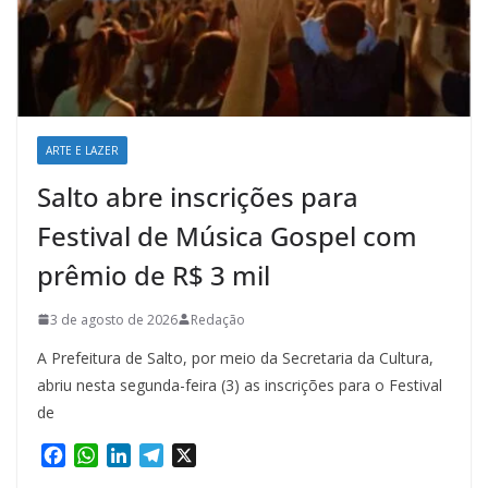
ARTE E LAZER
Salto abre inscrições para
Festival de Música Gospel com
prêmio de R$ 3 mil
3 de agosto de 2026
Redação
A Prefeitura de Salto, por meio da Secretaria da Cultura,
abriu nesta segunda-feira (3) as inscrições para o Festival
de
F
W
L
T
X
a
h
i
e