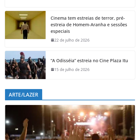
c
a
n
l
e
t
k
e
Cinema tem estreias de terror, pré-
b
s
e
g
estreia de Homem-Aranha e sessões
o
A
d
r
especiais
o
p
I
a
k
p
n
m
22 de julho de 2026
“A Odisséia” estreia no Cine Plaza Itu
15 de julho de 2026
ARTE/LAZER