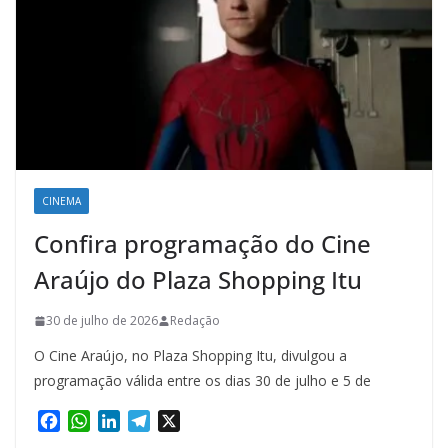
CINEMA
Confira programação do Cine
Araújo do Plaza Shopping Itu
30 de julho de 2026
Redação
O Cine Araújo, no Plaza Shopping Itu, divulgou a
programação válida entre os dias 30 de julho e 5 de
F
W
L
T
X
a
h
i
e