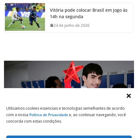
e
t
k
e
Vitória pode colocar Brasil em jogo às
b
s
e
g
14h na segunda
o
A
d
r
o
p
I
a
24 de junho de 2026
k
p
n
m
Utilizamos cookies essenciais e tecnologias semelhantes de acordo
com a nossa
Política de Privacidade
e, ao continuar navegando, você
concorda com estas condições.