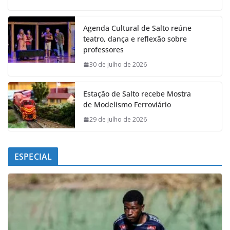
c
a
n
l
e
t
k
e
Agenda Cultural de Salto reúne
b
s
e
g
teatro, dança e reflexão sobre
o
A
d
r
professores
o
p
I
a
k
p
n
m
30 de julho de 2026
Estação de Salto recebe Mostra
de Modelismo Ferroviário
29 de julho de 2026
ESPECIAL