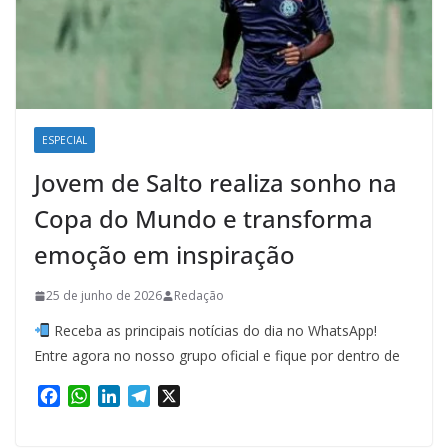
ESPECIAL
Jovem de Salto realiza sonho na
Copa do Mundo e transforma
emoção em inspiração
25 de junho de 2026
Redação
Receba as principais notícias do dia no WhatsApp!
Entre agora no nosso grupo oficial e fique por dentro de
F
W
L
T
X
a
h
i
e
c
a
n
l