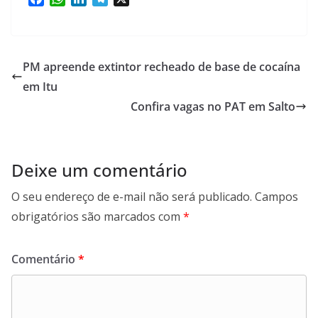
a
h
i
e
c
a
n
l
e
t
k
e
b
s
e
g
PM apreende extintor recheado de base de cocaína
o
A
d
r
em Itu
o
p
I
a
Confira vagas no PAT em Salto
k
p
n
m
Deixe um comentário
O seu endereço de e-mail não será publicado.
Campos
obrigatórios são marcados com
*
Comentário
*