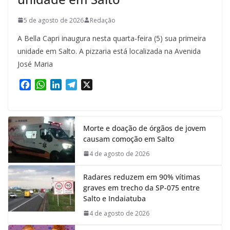
5 de agosto de 2026
Redação
A Bella Capri inaugura nesta quarta-feira (5) sua primeira
unidade em Salto. A pizzaria está localizada na Avenida
José Maria
F
W
L
T
X
a
h
i
e
c
a
n
l
e
t
k
e
Morte e doação de órgãos de jovem
b
s
e
g
causam comoção em Salto
o
A
d
r
o
p
I
a
4 de agosto de 2026
k
p
n
m
Radares reduzem em 90% vítimas
graves em trecho da SP-075 entre
Salto e Indaiatuba
4 de agosto de 2026