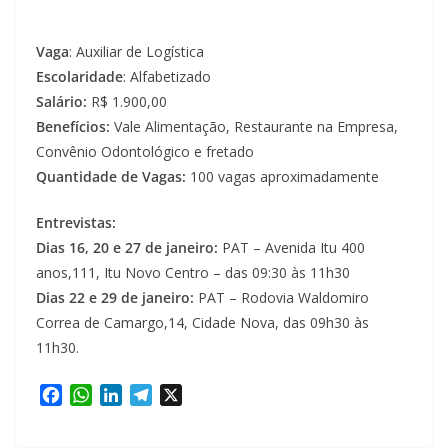
Vaga
: Auxiliar de Logística
Escolaridade
: Alfabetizado
Salário:
R$ 1.900,00
Benefícios:
Vale Alimentação, Restaurante na Empresa,
Convênio Odontológico e fretado
Quantidade de Vagas:
100 vagas aproximadamente
Entrevistas:
Dias 16, 20 e 27 de janeiro:
PAT – Avenida Itu 400
anos,111, Itu Novo Centro – das 09:30 às 11h30
Dias 22 e 29 de janeiro:
PAT – Rodovia Waldomiro
Correa de Camargo,14, Cidade Nova, das 09h30 às
11h30.
F
W
L
T
X
a
h
i
e
c
a
n
l