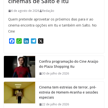
cinemas de Salto e Itu
6 de agosto de 2026
Redação
Quem pretende aproveitar os próximos dias para ir ao
cinema encontra opções em Itu e também em Salto. No
Cine
F
W
L
T
X
a
h
i
e
c
a
n
l
e
t
k
e
Confira programação do Cine Araújo
b
s
e
g
do Plaza Shopping Itu
o
A
d
r
o
p
I
a
30 de julho de 2026
k
p
n
m
Cinema tem estreias de terror, pré-
estreia de Homem-Aranha e sessões
especiais
22 de julho de 2026