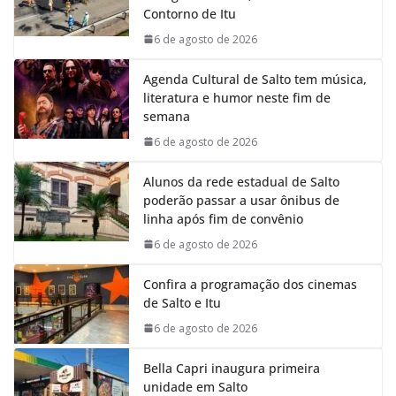
Contorno de Itu
o
p
I
a
k
p
n
m
6 de agosto de 2026
Agenda Cultural de Salto tem música,
literatura e humor neste fim de
semana
6 de agosto de 2026
Alunos da rede estadual de Salto
poderão passar a usar ônibus de
linha após fim de convênio
6 de agosto de 2026
Confira a programação dos cinemas
de Salto e Itu
6 de agosto de 2026
Bella Capri inaugura primeira
unidade em Salto