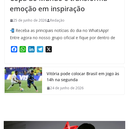
emoção em inspiração
25 de junho de 2026
Redação
Receba as principais notícias do dia no WhatsApp!
Entre agora no nosso grupo oficial e fique por dentro de
F
W
L
T
X
a
h
i
e
c
a
n
l
e
t
k
e
Vitória pode colocar Brasil em jogo às
b
s
e
g
14h na segunda
o
A
d
r
o
p
I
a
24 de junho de 2026
k
p
n
m