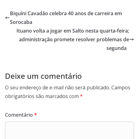
e
t
k
e
b
s
e
g
Biquíni Cavadão celebra 40 anos de carreira em
o
A
d
r
Sorocaba
o
p
I
a
Ituano volta a jogar em Salto nesta quarta-feira;
k
p
n
m
administração promete resolver problemas de
segunda
Deixe um comentário
O seu endereço de e-mail não será publicado.
Campos
obrigatórios são marcados com
*
Comentário
*