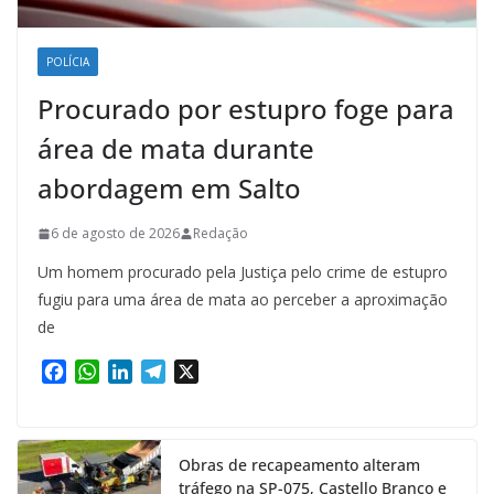
POLÍCIA
Procurado por estupro foge para
área de mata durante
abordagem em Salto
6 de agosto de 2026
Redação
Um homem procurado pela Justiça pelo crime de estupro
fugiu para uma área de mata ao perceber a aproximação
de
F
W
L
T
X
a
h
i
e
c
a
n
l
e
t
k
e
Obras de recapeamento alteram
b
s
e
g
tráfego na SP-075, Castello Branco e
o
A
d
r