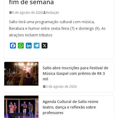
fim de semana
6 de agosto de 2026
Redação
Salto terá uma programação cultural com música,
literatura e humor entre sexta-feira (7) e domingo (9). As
atrações incluem tributos
F
W
L
T
X
a
h
i
e
c
a
n
l
e
t
k
e
Salto abre inscrições para Festival de
b
s
e
g
Música Gospel com prêmio de R$ 3
o
A
d
r
mil
o
p
I
a
k
p
n
m
3 de agosto de 2026
Agenda Cultural de Salto reúne
teatro, dança e reflexão sobre
professores