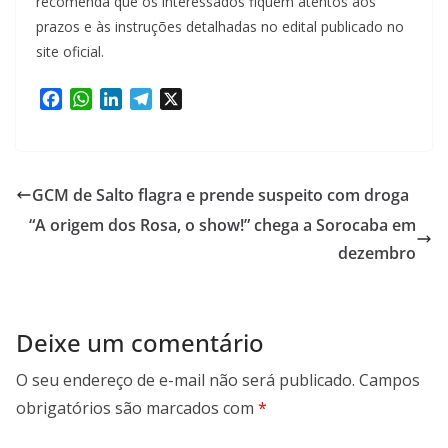
recomenda que os interessados fiquem atentos aos
prazos e às instruções detalhadas no edital publicado no
site oficial.
F
W
L
T
X
a
h
i
e
c
a
n
l
e
t
k
e
b
s
e
g
GCM de Salto flagra e prende suspeito com droga
o
A
d
r
“A origem dos Rosa, o show!” chega a Sorocaba em
o
p
I
a
k
p
n
m
dezembro
Deixe um comentário
O seu endereço de e-mail não será publicado.
Campos
obrigatórios são marcados com
*