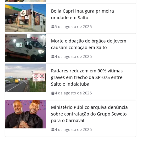
k
p
n
m
Bella Capri inaugura primeira
unidade em Salto
5 de agosto de 2026
Morte e doação de órgãos de jovem
causam comoção em Salto
4 de agosto de 2026
Radares reduzem em 90% vítimas
graves em trecho da SP-075 entre
Salto e Indaiatuba
4 de agosto de 2026
Ministério Público arquiva denúncia
sobre contratação do Grupo Soweto
para o Carnaval
4 de agosto de 2026