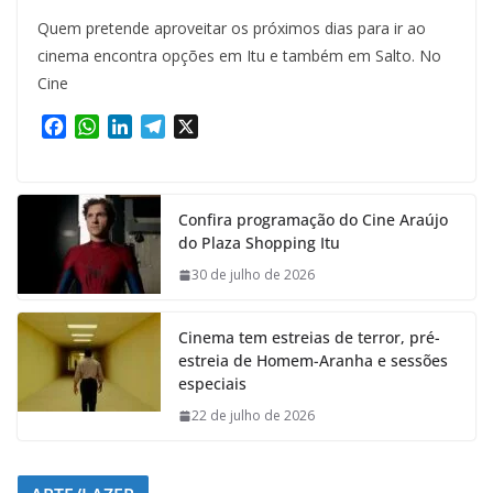
Quem pretende aproveitar os próximos dias para ir ao
cinema encontra opções em Itu e também em Salto. No
Cine
F
W
L
T
X
a
h
i
e
c
a
n
l
e
t
k
e
Confira programação do Cine Araújo
b
s
e
g
do Plaza Shopping Itu
o
A
d
r
o
p
I
a
30 de julho de 2026
k
p
n
m
Cinema tem estreias de terror, pré-
estreia de Homem-Aranha e sessões
especiais
22 de julho de 2026