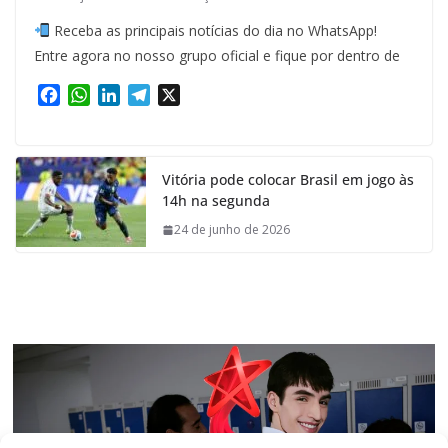
Receba as principais notícias do dia no WhatsApp!
Entre agora no nosso grupo oficial e fique por dentro de
F
W
L
T
X
a
h
i
e
c
a
n
l
e
t
k
e
Vitória pode colocar Brasil em jogo às
b
s
e
g
14h na segunda
o
A
d
r
o
p
I
a
24 de junho de 2026
k
p
n
m