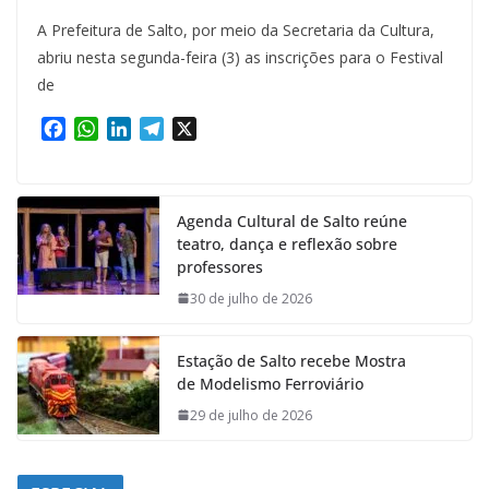
A Prefeitura de Salto, por meio da Secretaria da Cultura,
abriu nesta segunda-feira (3) as inscrições para o Festival
de
F
W
L
T
X
a
h
i
e
c
a
n
l
e
t
k
e
Agenda Cultural de Salto reúne
b
s
e
g
teatro, dança e reflexão sobre
o
A
d
r
professores
o
p
I
a
k
p
n
m
30 de julho de 2026
Estação de Salto recebe Mostra
de Modelismo Ferroviário
29 de julho de 2026