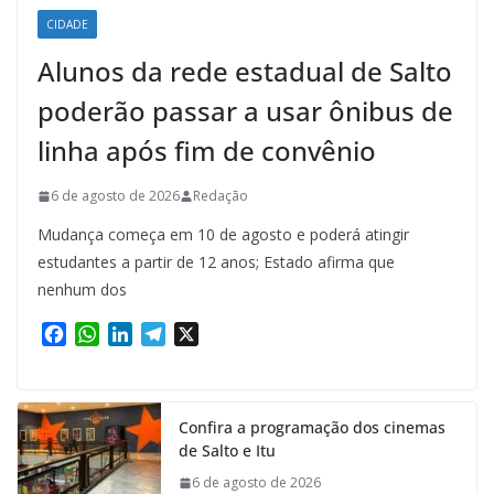
CIDADE
Alunos da rede estadual de Salto
poderão passar a usar ônibus de
linha após fim de convênio
6 de agosto de 2026
Redação
Mudança começa em 10 de agosto e poderá atingir
estudantes a partir de 12 anos; Estado afirma que
nenhum dos
F
W
L
T
X
a
h
i
e
c
a
n
l
e
t
k
e
Confira a programação dos cinemas
b
s
e
g
de Salto e Itu
o
A
d
r
o
p
I
a
6 de agosto de 2026