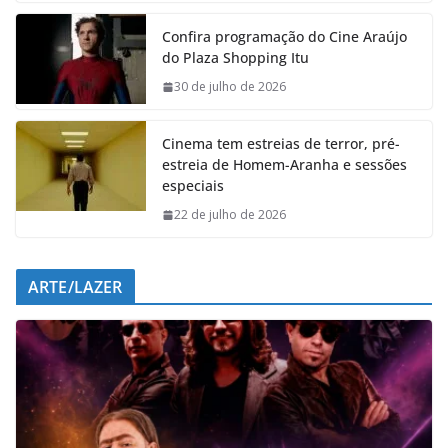
e
t
k
e
Confira programação do Cine Araújo
b
s
e
g
do Plaza Shopping Itu
o
A
d
r
o
p
I
a
30 de julho de 2026
k
p
n
m
Cinema tem estreias de terror, pré-
estreia de Homem-Aranha e sessões
especiais
22 de julho de 2026
ARTE/LAZER