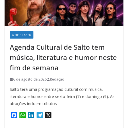
ARTE E LAZER
Agenda Cultural de Salto tem
música, literatura e humor neste
fim de semana
6 de agosto de 2026
Redação
Salto terá uma programação cultural com música,
literatura e humor entre sexta-feira (7) e domingo (9). As
atrações incluem tributos
F
W
L
T
X
a
h
i
e
c
a
n
l