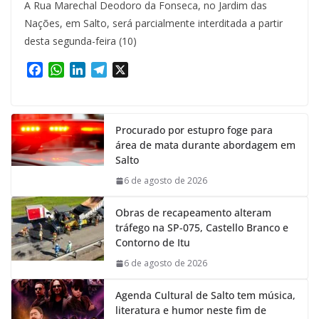
A Rua Marechal Deodoro da Fonseca, no Jardim das
Nações, em Salto, será parcialmente interditada a partir
desta segunda-feira (10)
F
W
L
T
X
a
h
i
e
c
a
n
l
e
t
k
e
Procurado por estupro foge para
b
s
e
g
área de mata durante abordagem em
o
A
d
r
Salto
o
p
I
a
k
p
n
m
6 de agosto de 2026
Obras de recapeamento alteram
tráfego na SP-075, Castello Branco e
Contorno de Itu
6 de agosto de 2026
Agenda Cultural de Salto tem música,
literatura e humor neste fim de