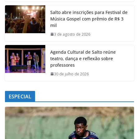
e
t
k
e
Salto abre inscrições para Festival de
b
s
e
g
Música Gospel com prêmio de R$ 3
o
A
d
r
mil
o
p
I
a
k
p
n
m
3 de agosto de 2026
Agenda Cultural de Salto reúne
teatro, dança e reflexão sobre
professores
30 de julho de 2026
ESPECIAL