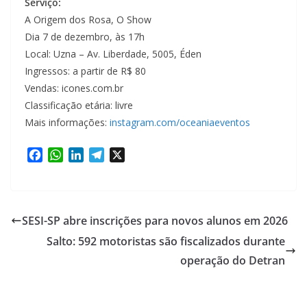
Serviço:
A Origem dos Rosa, O Show
Dia 7 de dezembro, às 17h
Local: Uzna – Av. Liberdade, 5005, Éden
Ingressos: a partir de R$ 80
Vendas: icones.com.br
Classificação etária: livre
Mais informações:
instagram.com/oceaniaeventos
F
W
L
T
X
a
h
i
e
c
a
n
l
e
t
k
e
b
s
e
g
SESI-SP abre inscrições para novos alunos em 2026
o
A
d
r
Salto: 592 motoristas são fiscalizados durante
o
p
I
a
k
p
n
m
operação do Detran