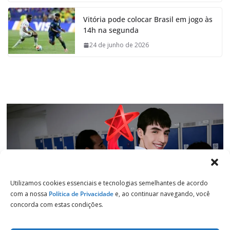
e
t
k
e
Vitória pode colocar Brasil em jogo às
b
s
e
g
14h na segunda
o
A
d
r
o
p
I
a
24 de junho de 2026
k
p
n
m
Utilizamos cookies essenciais e tecnologias semelhantes de acordo
com a nossa
Política de Privacidade
e, ao continuar navegando, você
concorda com estas condições.