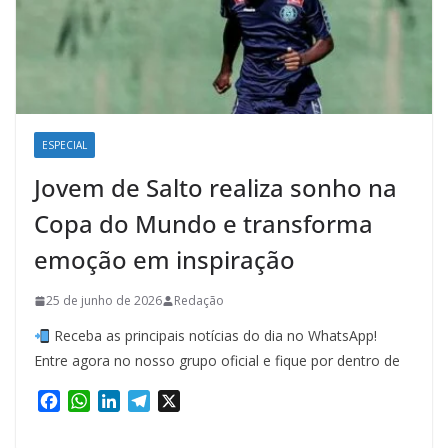
ESPECIAL
Jovem de Salto realiza sonho na
Copa do Mundo e transforma
emoção em inspiração
25 de junho de 2026
Redação
Receba as principais notícias do dia no WhatsApp!
Entre agora no nosso grupo oficial e fique por dentro de
F
W
L
T
X
a
h
i
e
c
a
n
l