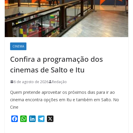
CINEMA
Confira a programação dos
cinemas de Salto e Itu
6 de agosto de 2026
Redação
Quem pretende aproveitar os próximos dias para ir ao
cinema encontra opções em Itu e também em Salto. No
Cine
F
W
L
T
X
a
h
i
e
c
a
n
l