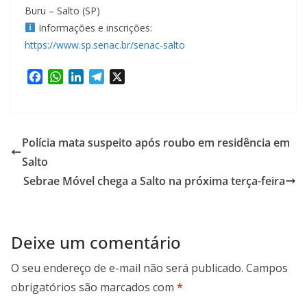
Buru – Salto (SP)
Informações e inscrições:
https://www.sp.senac.br/senac-salto
F
W
L
T
X
a
h
i
e
c
a
n
l
e
t
k
e
b
s
e
g
Polícia mata suspeito após roubo em residência em
o
A
d
r
Salto
o
p
I
a
Sebrae Móvel chega a Salto na próxima terça-feira
k
p
n
m
Deixe um comentário
O seu endereço de e-mail não será publicado.
Campos
obrigatórios são marcados com
*