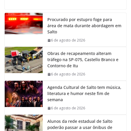
a
h
i
e
c
a
n
l
e
t
k
e
Procurado por estupro foge para
b
s
e
g
área de mata durante abordagem em
o
A
d
r
Salto
o
p
I
a
k
p
n
m
6 de agosto de 2026
Obras de recapeamento alteram
tráfego na SP-075, Castello Branco e
Contorno de Itu
6 de agosto de 2026
Agenda Cultural de Salto tem música,
literatura e humor neste fim de
semana
6 de agosto de 2026
Alunos da rede estadual de Salto
poderão passar a usar ônibus de