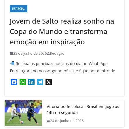
ESPECIAL
Jovem de Salto realiza sonho na
Copa do Mundo e transforma
emoção em inspiração
25 de junho de 2026
Redação
Receba as principais notícias do dia no WhatsApp!
Entre agora no nosso grupo oficial e fique por dentro de
F
W
L
T
X
a
h
i
e
c
a
n
l
e
t
k
e
Vitória pode colocar Brasil em jogo às
b
s
e
g
14h na segunda
o
A
d
r
o
p
I
a
24 de junho de 2026
k
p
n
m