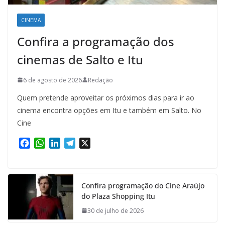
CINEMA
Confira a programação dos
cinemas de Salto e Itu
6 de agosto de 2026
Redação
Quem pretende aproveitar os próximos dias para ir ao
cinema encontra opções em Itu e também em Salto. No
Cine
F
W
L
T
X
a
h
i
e
c
a
n
l
e
t
k
e
Confira programação do Cine Araújo
b
s
e
g
do Plaza Shopping Itu
o
A
d
r
o
p
I
a
30 de julho de 2026
k
p
n
m