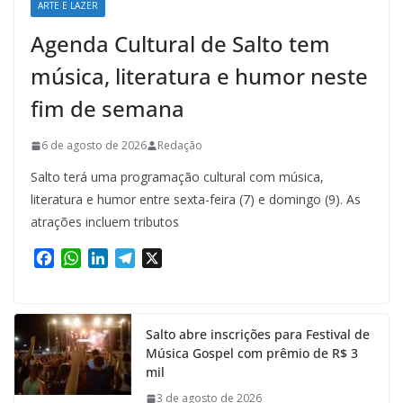
ARTE E LAZER
Agenda Cultural de Salto tem
música, literatura e humor neste
fim de semana
6 de agosto de 2026
Redação
Salto terá uma programação cultural com música,
literatura e humor entre sexta-feira (7) e domingo (9). As
atrações incluem tributos
F
W
L
T
X
a
h
i
e
c
a
n
l
e
t
k
e
Salto abre inscrições para Festival de
b
s
e
g
Música Gospel com prêmio de R$ 3
o
A
d
r
mil
o
p
I
a
k
p
n
m
3 de agosto de 2026