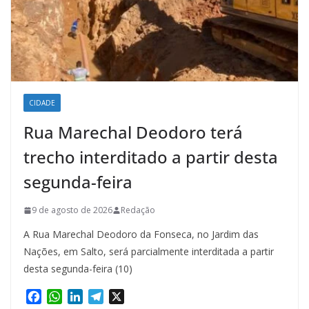
CIDADE
Rua Marechal Deodoro terá
trecho interditado a partir desta
segunda-feira
9 de agosto de 2026
Redação
A Rua Marechal Deodoro da Fonseca, no Jardim das
Nações, em Salto, será parcialmente interditada a partir
desta segunda-feira (10)
F
W
L
T
X