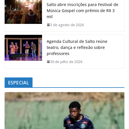
Salto abre inscrições para Festival de
b
s
e
g
Música Gospel com prêmio de R$ 3
o
A
d
r
mil
o
p
I
a
k
p
n
m
3 de agosto de 2026
Agenda Cultural de Salto reúne
teatro, dança e reflexão sobre
professores
30 de julho de 2026
ESPECIAL