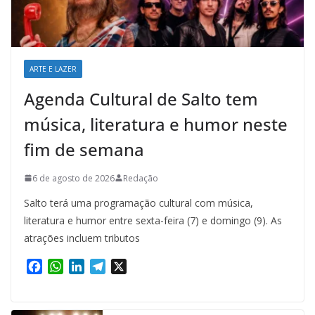
ARTE E LAZER
Agenda Cultural de Salto tem
música, literatura e humor neste
fim de semana
6 de agosto de 2026
Redação
Salto terá uma programação cultural com música,
literatura e humor entre sexta-feira (7) e domingo (9). As
atrações incluem tributos
F
W
L
T
X
a
h
i
e
c
a
n
l
e
t
k
e