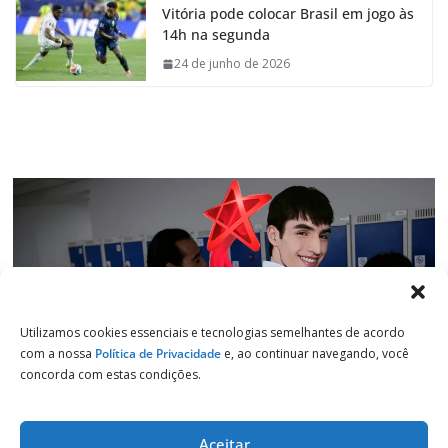
Vitória pode colocar Brasil em jogo às
b
s
e
g
14h na segunda
o
A
d
r
o
p
I
a
24 de junho de 2026
k
p
n
m
Utilizamos cookies essenciais e tecnologias semelhantes de acordo
com a nossa
Política de Privacidade
e, ao continuar navegando, você
concorda com estas condições.
Aceitar