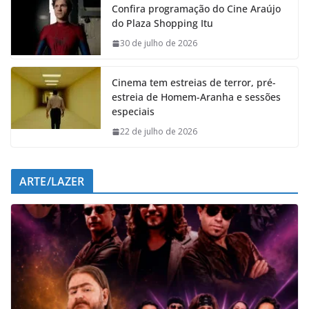
Confira programação do Cine Araújo
b
s
e
g
do Plaza Shopping Itu
o
A
d
r
o
p
I
a
30 de julho de 2026
k
p
n
m
Cinema tem estreias de terror, pré-
estreia de Homem-Aranha e sessões
especiais
22 de julho de 2026
ARTE/LAZER