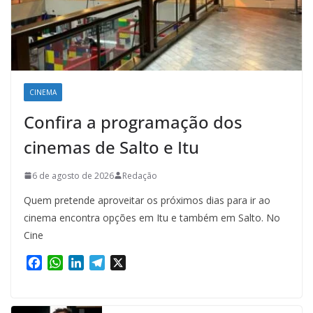
CINEMA
Confira a programação dos
cinemas de Salto e Itu
6 de agosto de 2026
Redação
Quem pretende aproveitar os próximos dias para ir ao
cinema encontra opções em Itu e também em Salto. No
Cine
F
W
L
T
X
a
h
i
e
c
a
n
l
e
t
k
e