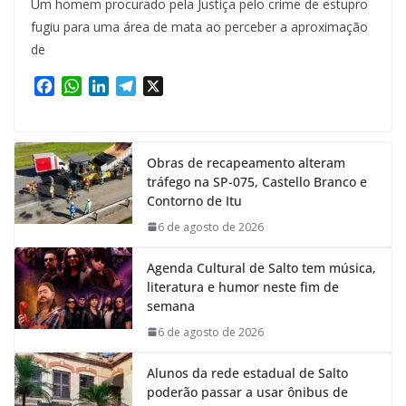
Um homem procurado pela Justiça pelo crime de estupro
fugiu para uma área de mata ao perceber a aproximação
de
F
W
L
T
X
a
h
i
e
c
a
n
l
e
t
k
e
Obras de recapeamento alteram
b
s
e
g
tráfego na SP-075, Castello Branco e
o
A
d
r
Contorno de Itu
o
p
I
a
k
p
n
m
6 de agosto de 2026
Agenda Cultural de Salto tem música,
literatura e humor neste fim de
semana
6 de agosto de 2026
Alunos da rede estadual de Salto
poderão passar a usar ônibus de