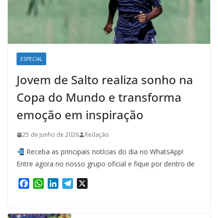
ESPECIAL
Jovem de Salto realiza sonho na
Copa do Mundo e transforma
emoção em inspiração
25 de junho de 2026
Redação
Receba as principais notícias do dia no WhatsApp!
Entre agora no nosso grupo oficial e fique por dentro de
F
W
L
T
X
a
h
i
e
c
a
n
l
e
t
k
e