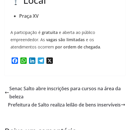
Local
Praça XV
A participação é
gratuita
e aberta ao público
empreendedor. As
vagas são limitadas
e os
atendimentos ocorrem
por ordem de chegada
.
F
W
L
T
X
a
h
i
e
c
a
n
l
e
t
k
e
b
s
e
g
Senac Salto abre inscrições para cursos na área da
o
A
d
r
beleza
o
p
I
a
Prefeitura de Salto realiza leilão de bens inservíveis
k
p
n
m