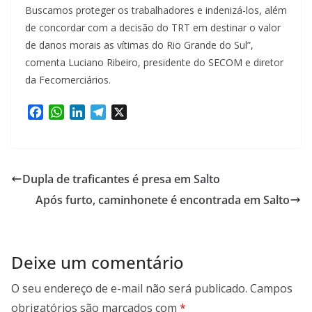
Buscamos proteger os trabalhadores e indenizá-los, além
de concordar com a decisão do TRT em destinar o valor
de danos morais as vítimas do Rio Grande do Sul”,
comenta Luciano Ribeiro, presidente do SECOM e diretor
da Fecomerciários.
F
W
L
T
X
a
h
i
e
c
a
n
l
e
t
k
e
b
s
e
g
Dupla de traficantes é presa em Salto
o
A
d
r
Após furto, caminhonete é encontrada em Salto
o
p
I
a
k
p
n
m
Deixe um comentário
O seu endereço de e-mail não será publicado.
Campos
obrigatórios são marcados com
*