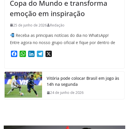
Copa do Mundo e transforma
emoção em inspiração
25 de junho de 2026
Redação
Receba as principais notícias do dia no WhatsApp!
Entre agora no nosso grupo oficial e fique por dentro de
F
W
L
T
X
a
h
i
e
c
a
n
l
e
t
k
e
Vitória pode colocar Brasil em jogo às
b
s
e
g
14h na segunda
o
A
d
r
o
p
I
a
24 de junho de 2026
k
p
n
m