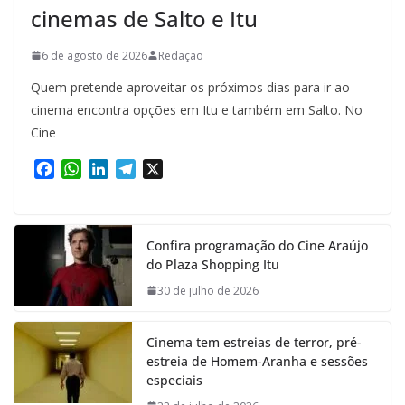
cinemas de Salto e Itu
6 de agosto de 2026
Redação
Quem pretende aproveitar os próximos dias para ir ao
cinema encontra opções em Itu e também em Salto. No
Cine
F
W
L
T
X
a
h
i
e
c
a
n
l
e
t
k
e
Confira programação do Cine Araújo
b
s
e
g
do Plaza Shopping Itu
o
A
d
r
o
p
I
a
30 de julho de 2026
k
p
n
m
Cinema tem estreias de terror, pré-
estreia de Homem-Aranha e sessões
especiais