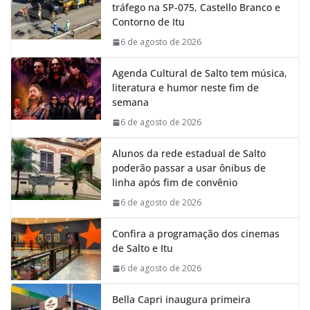
tráfego na SP-075, Castello Branco e
o
A
d
r
Contorno de Itu
o
p
I
a
k
p
n
m
6 de agosto de 2026
Agenda Cultural de Salto tem música,
literatura e humor neste fim de
semana
6 de agosto de 2026
Alunos da rede estadual de Salto
poderão passar a usar ônibus de
linha após fim de convênio
6 de agosto de 2026
Confira a programação dos cinemas
de Salto e Itu
6 de agosto de 2026
Bella Capri inaugura primeira