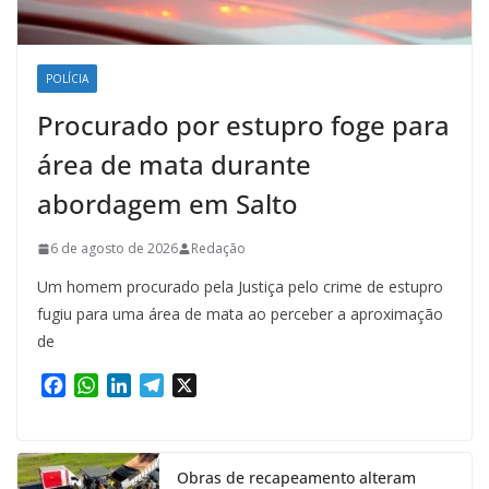
POLÍCIA
Procurado por estupro foge para
área de mata durante
abordagem em Salto
6 de agosto de 2026
Redação
Um homem procurado pela Justiça pelo crime de estupro
fugiu para uma área de mata ao perceber a aproximação
de
F
W
L
T
X
a
h
i
e
c
a
n
l
e
t
k
e
Obras de recapeamento alteram
b
s
e
g