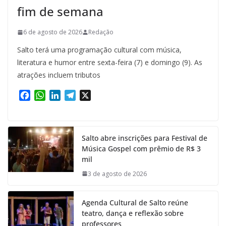
fim de semana
6 de agosto de 2026
Redação
Salto terá uma programação cultural com música,
literatura e humor entre sexta-feira (7) e domingo (9). As
atrações incluem tributos
F
W
L
T
X
a
h
i
e
c
a
n
l
e
t
k
e
Salto abre inscrições para Festival de
b
s
e
g
Música Gospel com prêmio de R$ 3
o
A
d
r
mil
o
p
I
a
k
p
n
m
3 de agosto de 2026
Agenda Cultural de Salto reúne
teatro, dança e reflexão sobre
professores