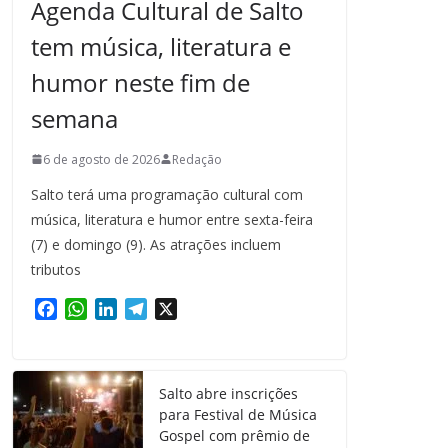
Agenda Cultural de Salto
tem música, literatura e
humor neste fim de
semana
6 de agosto de 2026
Redação
Salto terá uma programação cultural com
música, literatura e humor entre sexta-feira
(7) e domingo (9). As atrações incluem
tributos
F
W
L
T
X
a
h
i
e
c
a
n
l
e
t
k
e
Salto abre inscrições
b
s
e
g
para Festival de Música
o
A
d
r
Gospel com prêmio de
o
p
I
a