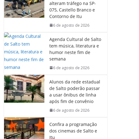
b
s
e
g
alteram tráfego na SP-
o
A
d
r
075, Castello Branco e
o
p
I
a
Contorno de Itu
k
p
n
m
6 de agosto de 2026
Agenda Cultural de Salto
tem música, literatura e
humor neste fim de
semana
6 de agosto de 2026
Alunos da rede estadual
de Salto poderão passar
a usar ônibus de linha
após fim de convênio
6 de agosto de 2026
Confira a programação
dos cinemas de Salto e
Itu