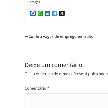
drogas.
F
W
L
T
X
a
h
i
e
c
a
n
l
e
t
k
e
b
s
e
g
Confira vagas de emprego em Salto
o
A
d
r
o
p
I
a
k
p
n
m
Deixe um comentário
O seu endereço de e-mail não será publicado.
Comentário
*