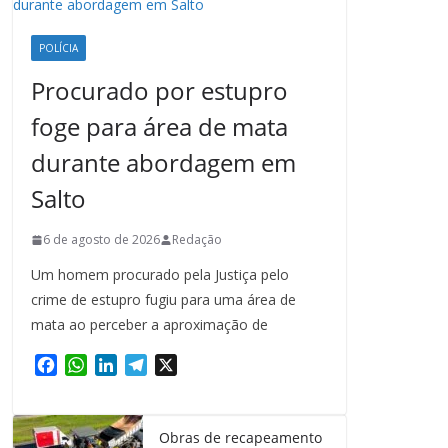
POLÍCIA
Procurado por estupro
foge para área de mata
durante abordagem em
Salto
6 de agosto de 2026
Redação
Um homem procurado pela Justiça pelo
crime de estupro fugiu para uma área de
mata ao perceber a aproximação de
F
W
L
T
X
a
h
i
e
c
a
n
l
e
t
k
e
Obras de recapeamento