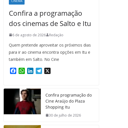
CINEMA
Confira a programação
dos cinemas de Salto e Itu
6 de agosto de 2026
Redação
Quem pretende aproveitar os próximos dias
para ir ao cinema encontra opções em Itu e
também em Salto. No Cine
F
W
L
T
X
a
h
i
e
c
a
n
l
e
t
k
e
Confira programação do
b
s
e
g
Cine Araújo do Plaza
o
A
d
r
Shopping Itu
o
p
I
a
k
p
n
m
30 de julho de 2026