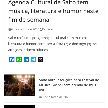
Agenda Cultural de Salto tem
música, literatura e humor neste
fim de semana
6 de agosto de 2026
Redação
Salto terá uma programação cultural com música,
literatura e humor entre sexta-feira (7) e domingo (9). As
atrações incluem tributos
F
W
L
T
X
a
h
i
e
c
a
n
l
e
t
k
e
Salto abre inscrições para Festival de
b
s
e
g
Música Gospel com prêmio de R$ 3
o
A
d
r
mil
o
p
I
a
k
p
n
m
3 de agosto de 2026