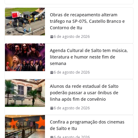
c
a
n
l
e
t
k
e
Obras de recapeamento alteram
b
s
e
g
tráfego na SP-075, Castello Branco e
o
A
d
r
Contorno de Itu
o
p
I
a
k
p
n
m
6 de agosto de 2026
Agenda Cultural de Salto tem música,
literatura e humor neste fim de
semana
6 de agosto de 2026
Alunos da rede estadual de Salto
poderão passar a usar ônibus de
linha após fim de convênio
6 de agosto de 2026
Confira a programação dos cinemas
de Salto e Itu
6 de agosto de 2026