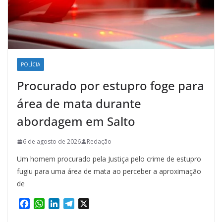
POLÍCIA
Procurado por estupro foge para
área de mata durante
abordagem em Salto
6 de agosto de 2026
Redação
Um homem procurado pela Justiça pelo crime de estupro
fugiu para uma área de mata ao perceber a aproximação
de
F
W
L
T
X
a
h
i
e