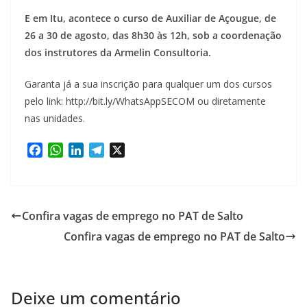
E em Itu, acontece o curso de Auxiliar de Açougue, de
26 a 30 de agosto, das 8h30 às 12h, sob a coordenação
dos instrutores da Armelin Consultoria.
Garanta já a sua inscrição para qualquer um dos cursos
pelo link: http://bit.ly/WhatsAppSECOM ou diretamente
nas unidades.
F
W
L
T
X
a
h
i
e
c
a
n
l
e
t
k
e
b
s
e
g
Confira vagas de emprego no PAT de Salto
o
A
d
r
Confira vagas de emprego no PAT de Salto
o
p
I
a
k
p
n
m
Deixe um comentário