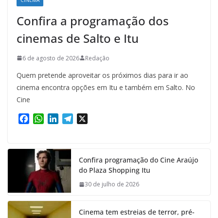
Confira a programação dos
cinemas de Salto e Itu
6 de agosto de 2026
Redação
Quem pretende aproveitar os próximos dias para ir ao
cinema encontra opções em Itu e também em Salto. No
Cine
F
W
L
T
X
a
h
i
e
c
a
n
l
e
t
k
e
Confira programação do Cine Araújo
b
s
e
g
do Plaza Shopping Itu
o
A
d
r
o
p
I
a
30 de julho de 2026
k
p
n
m
Cinema tem estreias de terror, pré-