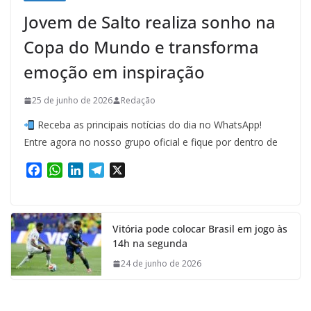
Jovem de Salto realiza sonho na
Copa do Mundo e transforma
emoção em inspiração
25 de junho de 2026
Redação
Receba as principais notícias do dia no WhatsApp!
Entre agora no nosso grupo oficial e fique por dentro de
F
W
L
T
X
a
h
i
e
c
a
n
l
e
t
k
e
Vitória pode colocar Brasil em jogo às
b
s
e
g
14h na segunda
o
A
d
r
o
p
I
a
24 de junho de 2026
k
p
n
m