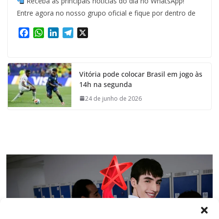
Receba as principais notícias do dia no WhatsApp!
Entre agora no nosso grupo oficial e fique por dentro de
F
W
L
T
X
a
h
i
e
c
a
n
l
e
t
k
e
Vitória pode colocar Brasil em jogo às
b
s
e
g
14h na segunda
o
A
d
r
o
p
I
a
24 de junho de 2026
k
p
n
m