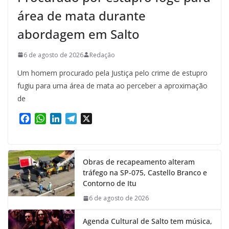
área de mata durante
abordagem em Salto
6 de agosto de 2026
Redação
Um homem procurado pela Justiça pelo crime de estupro
fugiu para uma área de mata ao perceber a aproximação
de
F
W
L
T
X
a
h
i
e
c
a
n
l
e
t
k
e
Obras de recapeamento alteram
b
s
e
g
tráfego na SP-075, Castello Branco e
o
A
d
r
Contorno de Itu
o
p
I
a
k
p
n
m
6 de agosto de 2026
Agenda Cultural de Salto tem música,