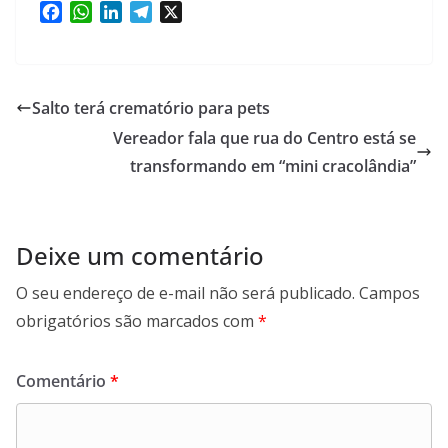
F
W
L
T
X
a
h
i
e
c
a
n
l
e
t
k
e
b
s
e
g
Salto terá crematório para pets
o
A
d
r
Vereador fala que rua do Centro está se
o
p
I
a
k
p
n
transformando em “mini cracolândia”
m
Deixe um comentário
O seu endereço de e-mail não será publicado.
Campos
obrigatórios são marcados com
*
Comentário
*