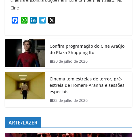
cinema encontra opções em Itu e também em Salto. No
Cine
F
W
L
T
X
a
h
i
e
c
a
n
l
e
t
k
e
Confira programação do Cine Araújo
b
s
e
g
do Plaza Shopping Itu
o
A
d
r
o
p
I
a
30 de julho de 2026
k
p
n
m
Cinema tem estreias de terror, pré-
estreia de Homem-Aranha e sessões
especiais
22 de julho de 2026
ARTE/LAZER