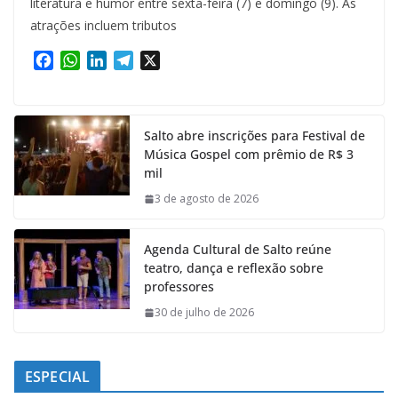
literatura e humor entre sexta-feira (7) e domingo (9). As
atrações incluem tributos
F
W
L
T
X
a
h
i
e
c
a
n
l
e
t
k
e
Salto abre inscrições para Festival de
b
s
e
g
Música Gospel com prêmio de R$ 3
o
A
d
r
mil
o
p
I
a
k
p
n
m
3 de agosto de 2026
Agenda Cultural de Salto reúne
teatro, dança e reflexão sobre
professores
30 de julho de 2026
ESPECIAL