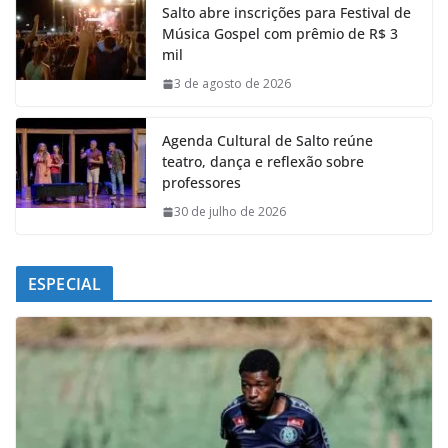
Salto abre inscrições para Festival de
b
s
e
g
Música Gospel com prêmio de R$ 3
o
A
d
r
mil
o
p
I
a
k
p
n
m
3 de agosto de 2026
Agenda Cultural de Salto reúne
teatro, dança e reflexão sobre
professores
30 de julho de 2026
ESPECIAL