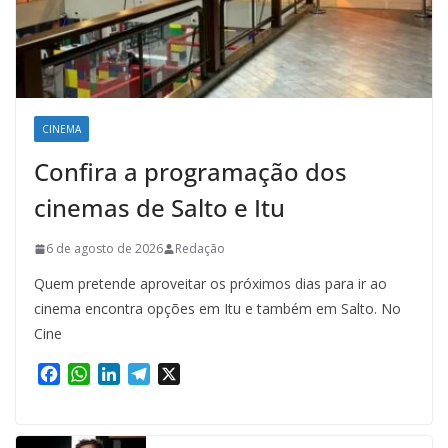
CINEMA
Confira a programação dos
cinemas de Salto e Itu
6 de agosto de 2026
Redação
Quem pretende aproveitar os próximos dias para ir ao
cinema encontra opções em Itu e também em Salto. No
Cine
F
W
L
T
X
a
h
i
e
c
a
n
l
e
t
k
e