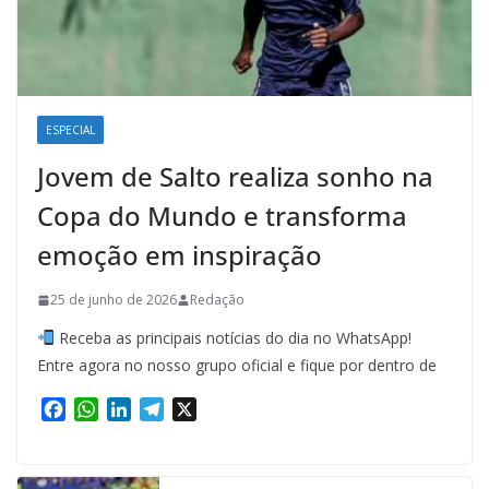
ESPECIAL
Jovem de Salto realiza sonho na
Copa do Mundo e transforma
emoção em inspiração
25 de junho de 2026
Redação
Receba as principais notícias do dia no WhatsApp!
Entre agora no nosso grupo oficial e fique por dentro de
F
W
L
T
X
a
h
i
e
c
a
n
l
e
t
k
e