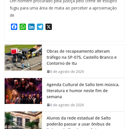
Um homem procurado pela Justiça pelo crime de estupro
fugiu para uma área de mata ao perceber a aproximação
de
F
W
L
T
X
a
h
i
e
c
a
n
l
e
t
k
e
Obras de recapeamento alteram
b
s
e
g
tráfego na SP-075, Castello Branco e
o
A
d
r
Contorno de Itu
o
p
I
a
k
p
n
m
6 de agosto de 2026
Agenda Cultural de Salto tem música,
literatura e humor neste fim de
semana
6 de agosto de 2026
Alunos da rede estadual de Salto
poderão passar a usar ônibus de