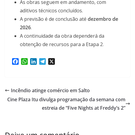
As obras seguem em andamento, com
aditivos técnicos concluídos.
A previsão é de conclusão até
dezembro de
2026
.
A continuidade da obra dependerá da
obtenção de recursos para a Etapa 2.
F
W
L
T
X
a
h
i
e
c
a
n
l
e
t
k
e
b
s
e
g
Incêndio atinge comércio em Salto
o
A
d
r
Cine Plaza Itu divulga programação da semana com
o
p
I
a
k
p
n
estreia de “Five Nights at Freddy’s 2”
m
Deixe um comentário