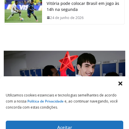
Vitória pode colocar Brasil em jogo às
b
s
e
g
14h na segunda
o
A
d
r
o
p
I
a
24 de junho de 2026
k
p
n
m
Utilizamos cookies essenciais e tecnologias semelhantes de acordo
com a nossa
Política de Privacidade
e, ao continuar navegando, você
concorda com estas condições.
Aceitar