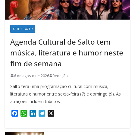
ARTE E LAZER
Agenda Cultural de Salto tem
música, literatura e humor neste
fim de semana
6 de agosto de 2026
Redação
Salto terá uma programação cultural com música,
literatura e humor entre sexta-feira (7) e domingo (9). As
atrações incluem tributos
F
W
L
T
X
a
h
i
e
c
a
n
l
e
t
k
e