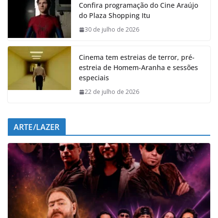
Confira programação do Cine Araújo
b
s
e
g
do Plaza Shopping Itu
o
A
d
r
o
p
I
a
30 de julho de 2026
k
p
n
m
Cinema tem estreias de terror, pré-
estreia de Homem-Aranha e sessões
especiais
22 de julho de 2026
ARTE/LAZER