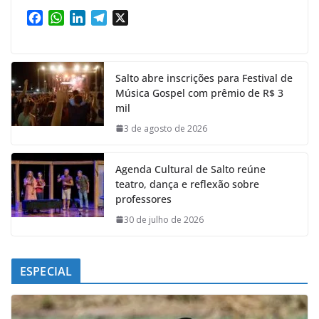
F
W
L
T
X
a
h
i
e
c
a
n
l
e
t
k
e
Salto abre inscrições para Festival de
b
s
e
g
Música Gospel com prêmio de R$ 3
o
A
d
r
mil
o
p
I
a
k
p
n
m
3 de agosto de 2026
Agenda Cultural de Salto reúne
teatro, dança e reflexão sobre
professores
30 de julho de 2026
ESPECIAL