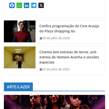
F
W
L
T
X
a
h
i
e
c
a
n
l
e
t
k
e
Confira programação do Cine Araújo
b
s
e
g
do Plaza Shopping Itu
o
A
d
r
o
p
I
a
30 de julho de 2026
k
p
n
m
Cinema tem estreias de terror, pré-
estreia de Homem-Aranha e sessões
especiais
22 de julho de 2026
ARTE/LAZER