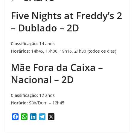
Five Nights at Freddy’s 2
– Dublado – 2D
Classificação:
14 anos
Horários:
14h45, 17h00, 19h15, 21h30 (todos os dias)
Mãe Fora da Caixa –
Nacional – 2D
Classificação:
12 anos
Horário:
Sáb/Dom – 12h45
F
W
L
T
X
a
h
i
e
c
a
n
l