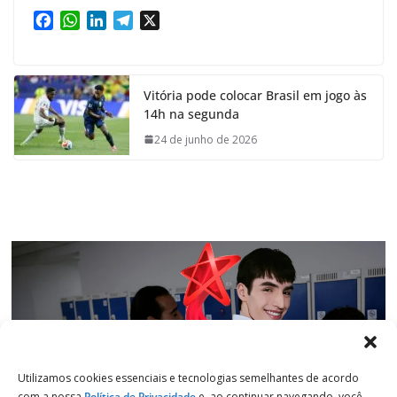
F
W
L
T
X
a
h
i
e
c
a
n
l
e
t
k
e
Vitória pode colocar Brasil em jogo às
b
s
e
g
14h na segunda
o
A
d
r
o
p
I
a
24 de junho de 2026
k
p
n
m
Utilizamos cookies essenciais e tecnologias semelhantes de acordo
com a nossa
Política de Privacidade
e, ao continuar navegando, você