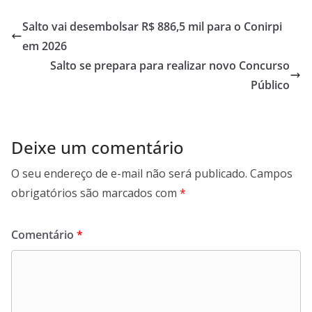
e
t
k
e
b
s
e
g
Salto vai desembolsar R$ 886,5 mil para o Conirpi
o
A
d
r
em 2026
o
p
I
a
Salto se prepara para realizar novo Concurso
k
p
n
m
Público
Deixe um comentário
O seu endereço de e-mail não será publicado.
Campos
obrigatórios são marcados com
*
Comentário
*