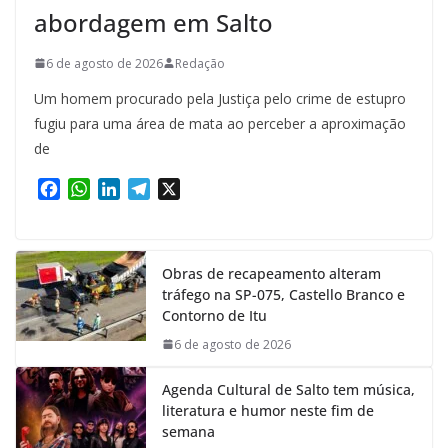
abordagem em Salto
6 de agosto de 2026
Redação
Um homem procurado pela Justiça pelo crime de estupro
fugiu para uma área de mata ao perceber a aproximação
de
F
W
L
T
X
a
h
i
e
c
a
n
l
e
t
k
e
Obras de recapeamento alteram
b
s
e
g
tráfego na SP-075, Castello Branco e
o
A
d
r
Contorno de Itu
o
p
I
a
k
p
n
m
6 de agosto de 2026
Agenda Cultural de Salto tem música,
literatura e humor neste fim de
semana