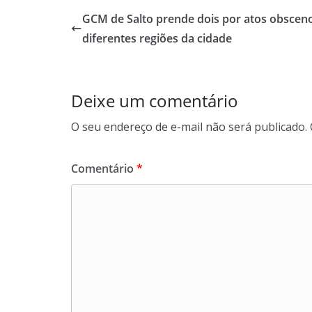
b
s
e
g
GCM de Salto prende dois por atos obscen
o
A
d
r
diferentes regiões da cidade
o
p
I
a
k
p
n
m
Deixe um comentário
O seu endereço de e-mail não será publicado.
Comentário
*