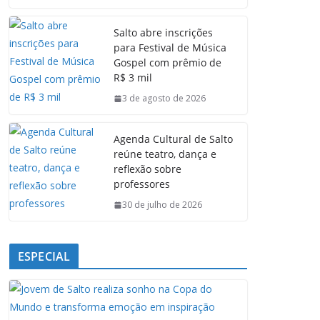
c
a
n
l
e
t
k
e
Salto abre inscrições
b
s
e
g
para Festival de Música
o
A
d
r
Gospel com prêmio de
o
p
I
a
R$ 3 mil
k
p
n
m
3 de agosto de 2026
Agenda Cultural de Salto
reúne teatro, dança e
reflexão sobre
professores
30 de julho de 2026
ESPECIAL