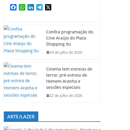
F
W
L
T
X
a
h
i
e
c
a
n
l
e
t
k
e
Confira programação do
b
s
e
g
Cine Araújo do Plaza
o
A
d
r
Shopping Itu
o
p
I
a
k
p
n
m
30 de julho de 2026
Cinema tem estreias de
terror, pré-estreia de
Homem-Aranha e
sessões especiais
22 de julho de 2026
ARTE/LAZER