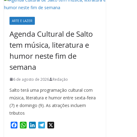
ARTE E LAZER
Agenda Cultural de Salto
tem música, literatura e
humor neste fim de
semana
6 de agosto de 2026
Redação
Salto terá uma programação cultural com
música, literatura e humor entre sexta-feira
(7) e domingo (9). As atrações incluem
tributos
F
W
L
T
X
a
h
i
e