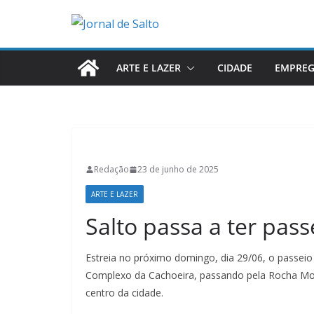
Pular
para
o
conteúdo
ARTE E LAZER
CIDADE
EMPRE
Redação
23 de junho de 2025
ARTE E LAZER
Salto passa a ter pass
Estreia no próximo domingo, dia 29/06, o passeio
Complexo da Cachoeira, passando pela Rocha Mo
centro da cidade.