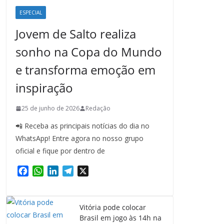
ESPECIAL
Jovem de Salto realiza
sonho na Copa do Mundo
e transforma emoção em
inspiração
25 de junho de 2026
Redação
📲 Receba as principais notícias do dia no
WhatsApp! Entre agora no nosso grupo
oficial e fique por dentro de
F
W
L
T
X
a
h
i
e
c
a
n
l
e
t
k
e
Vitória pode colocar
b
s
e
g
Brasil em jogo às 14h na