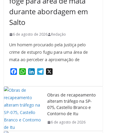
foge para área de mata
durante abordagem em
Salto
6 de agosto de 2026
Redação
Um homem procurado pela Justiça pelo
crime de estupro fugiu para uma área de
mata ao perceber a aproximação de
F
W
L
T
X
a
h
i
e
c
a
n
l
e
t
k
e
Obras de recapeamento
b
s
e
g
alteram tráfego na SP-
o
A
d
r
075, Castello Branco e
o
p
I
a
Contorno de Itu
k
p
n
m
6 de agosto de 2026