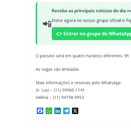
Receba as principais notícias do dia
📲
Entre agora no nosso grupo oficial e f
👉 Entrar no grupo do WhatsAp
O passeio será em quatro horários diferentes: 9h
As vagas são limitadas.
Mais informações e reservas pelo WhatsApp:
Sr. Luiz – (11) 99960-1141
Valéria – (11) 94738-9953
F
W
L
T
X
a
h
i
e
c
a
n
l
e
t
k
e