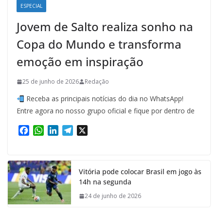
ESPECIAL
Jovem de Salto realiza sonho na
Copa do Mundo e transforma
emoção em inspiração
25 de junho de 2026
Redação
Receba as principais notícias do dia no WhatsApp!
Entre agora no nosso grupo oficial e fique por dentro de
F
W
L
T
X
a
h
i
e
c
a
n
l
e
t
k
e
Vitória pode colocar Brasil em jogo às
b
s
e
g
14h na segunda
o
A
d
r
o
p
I
a
24 de junho de 2026
k
p
n
m