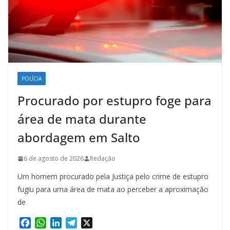
POLÍCIA
Procurado por estupro foge para
área de mata durante
abordagem em Salto
6 de agosto de 2026
Redação
Um homem procurado pela Justiça pelo crime de estupro
fugiu para uma área de mata ao perceber a aproximação
de
F
W
L
T
X