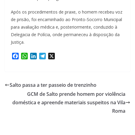
Após os procedimentos de praxe, o homem recebeu voz
de prisão, foi encaminhado ao Pronto-Socorro Municipal
para avaliação médica e, posteriormente, conduzido à
Delegacia de Polícia, onde permaneceu à disposição da
Justiça.
F
W
L
T
X
a
h
i
e
c
a
n
l
e
t
k
e
b
s
e
g
Salto passa a ter passeio de trenzinho
o
A
d
r
GCM de Salto prende homem por violência
o
p
I
a
doméstica e apreende materiais suspeitos na Vila
k
p
n
m
Roma