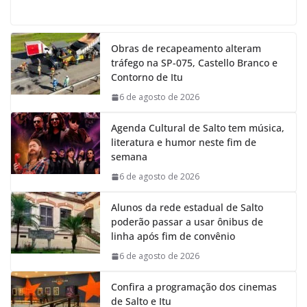
a
h
i
e
c
a
n
l
e
t
k
e
Obras de recapeamento alteram
b
s
e
g
tráfego na SP-075, Castello Branco e
o
A
d
r
Contorno de Itu
o
p
I
a
k
p
n
m
6 de agosto de 2026
Agenda Cultural de Salto tem música,
literatura e humor neste fim de
semana
6 de agosto de 2026
Alunos da rede estadual de Salto
poderão passar a usar ônibus de
linha após fim de convênio
6 de agosto de 2026
Confira a programação dos cinemas
de Salto e Itu