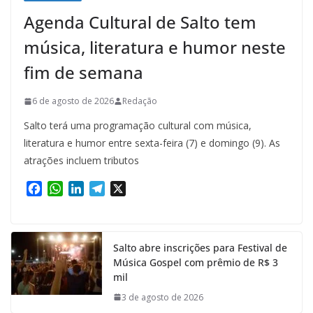
Agenda Cultural de Salto tem
música, literatura e humor neste
fim de semana
6 de agosto de 2026
Redação
Salto terá uma programação cultural com música,
literatura e humor entre sexta-feira (7) e domingo (9). As
atrações incluem tributos
F
W
L
T
X
a
h
i
e
c
a
n
l
e
t
k
e
Salto abre inscrições para Festival de
b
s
e
g
Música Gospel com prêmio de R$ 3
o
A
d
r
mil
o
p
I
a
k
p
n
m
3 de agosto de 2026