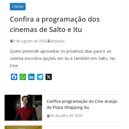
CINEMA
Confira a programação dos
cinemas de Salto e Itu
6 de agosto de 2026
Redação
Quem pretende aproveitar os próximos dias para ir ao
cinema encontra opções em Itu e também em Salto. No
Cine
F
W
L
T
X
a
h
i
e
c
a
n
l
e
t
k
e
Confira programação do Cine Araújo
b
s
e
g
do Plaza Shopping Itu
o
A
d
r
o
p
I
a
30 de julho de 2026
k
p
n
m