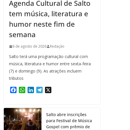
Agenda Cultural de Salto
tem música, literatura e
humor neste fim de
semana
6 de agosto de 2026
Redação
Salto terá uma programação cultural com
música, literatura e humor entre sexta-feira
(7) e domingo (9). As atrações incluem
tributos
F
W
L
T
X
a
h
i
e
c
a
n
l
e
t
k
e
Salto abre inscrições
b
s
e
g
para Festival de Música
o
A
d
r
Gospel com prêmio de
o
p
I
a