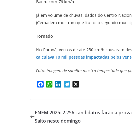
Bauru com 76 km/h.
Já em volume de chuvas, dados do Centro Nacion
(Cemaden) mostram que Itu foi o segundo municíp
Tornado
No Paraná, ventos de até 250 km/h causaram destr
calculava 10 mil pessoas impactadas pelos vent
Foto: imagem de satélite mostra tempestade que pa
F
W
L
T
X
a
h
i
e
c
a
n
l
e
t
k
e
b
s
e
g
ENEM 2025: 2.256 candidatos farão a prov
o
A
d
r
Salto neste domingo
o
p
I
a
k
p
n
m