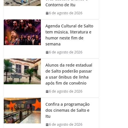
o
p
I
a
Contorno de Itu
k
p
n
m
6 de agosto de 2026
Agenda Cultural de Salto
tem música, literatura e
humor neste fim de
semana
6 de agosto de 2026
Alunos da rede estadual
de Salto poderão passar
a usar ônibus de linha
após fim de convênio
6 de agosto de 2026
Confira a programação
dos cinemas de Salto e
Itu
6 de agosto de 2026