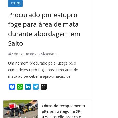
POLÍCIA
Procurado por estupro
foge para área de mata
durante abordagem em
Salto
6 de agosto de 2026
Redação
Um homem procurado pela Justiça pelo
crime de estupro fugiu para uma área de
mata ao perceber a aproximação de
F
W
L
T
X
a
h
i
e
c
a
n
l
e
t
k
e
Obras de recapeamento
b
s
e
g
alteram tráfego na SP-
o
A
d
r
075, Castello Branco e