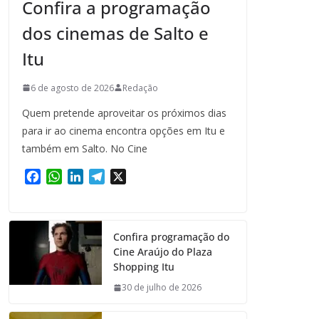
Confira a programação
dos cinemas de Salto e
Itu
6 de agosto de 2026
Redação
Quem pretende aproveitar os próximos dias
para ir ao cinema encontra opções em Itu e
também em Salto. No Cine
F
W
L
T
X
a
h
i
e
c
a
n
l
e
t
k
e
Confira programação do
b
s
e
g
Cine Araújo do Plaza
o
A
d
r
Shopping Itu
o
p
I
a
k
p
n
m
30 de julho de 2026