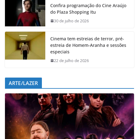
Confira programação do Cine Araújo
b
s
e
g
do Plaza Shopping Itu
o
A
d
r
o
p
I
a
30 de julho de 2026
k
p
n
m
Cinema tem estreias de terror, pré-
estreia de Homem-Aranha e sessões
especiais
22 de julho de 2026
ARTE/LAZER