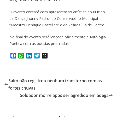
O evento contará com apresentação artística do Núcleo
de Dança Jhonny Pedro, do Conservatório Municipal
“Maestro Henrique Castellari” e da Zéfiros Cia de Teatro.
No final do evento será lançada oficialmente a Antologia
Poética com as poesias premiadas.
F
W
L
T
X
a
h
i
e
c
a
n
l
e
t
k
e
b
s
e
g
Salto não registrou nenhum transtorno com as
o
A
d
r
fortes chuvas
o
p
I
a
Soldador morre após ser agredido em adega
k
p
n
m