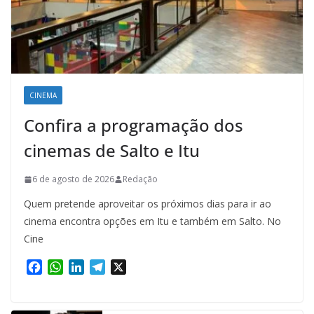
CINEMA
Confira a programação dos
cinemas de Salto e Itu
6 de agosto de 2026
Redação
Quem pretende aproveitar os próximos dias para ir ao
cinema encontra opções em Itu e também em Salto. No
Cine
F
W
L
T
X
a
h
i
e
c
a
n
l
e
t
k
e