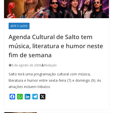
ARTE E LAZER
Agenda Cultural de Salto tem
música, literatura e humor neste
fim de semana
6 de agosto de 2026
Redação
Salto terá uma programação cultural com música,
literatura e humor entre sexta-feira (7) e domingo (9). As
atrações incluem tributos
F
W
L
T
X
a
h
i
e
c
a
n
l