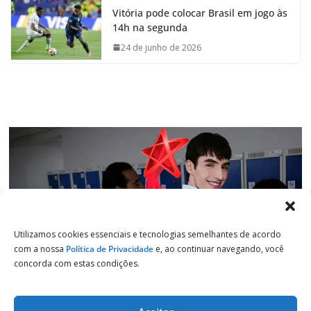
Vitória pode colocar Brasil em jogo às
b
s
e
g
14h na segunda
o
A
d
r
o
p
I
a
24 de junho de 2026
k
p
n
m
Utilizamos cookies essenciais e tecnologias semelhantes de acordo
com a nossa
Política de Privacidade
e, ao continuar navegando, você
concorda com estas condições.