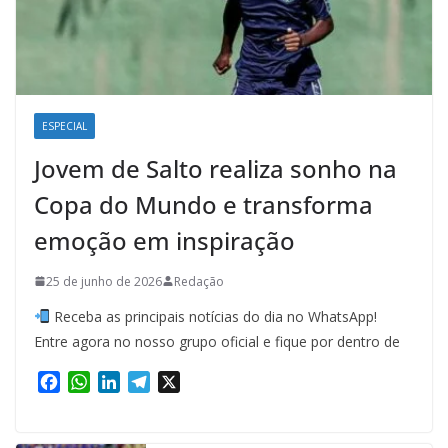
ESPECIAL
Jovem de Salto realiza sonho na
Copa do Mundo e transforma
emoção em inspiração
25 de junho de 2026
Redação
Receba as principais notícias do dia no WhatsApp!
Entre agora no nosso grupo oficial e fique por dentro de
F
W
L
T
X
a
h
i
e
c
a
n
l
e
t
k
e