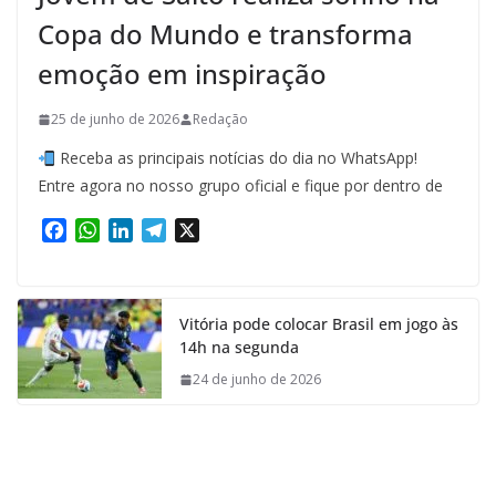
Copa do Mundo e transforma
emoção em inspiração
25 de junho de 2026
Redação
Receba as principais notícias do dia no WhatsApp!
Entre agora no nosso grupo oficial e fique por dentro de
F
W
L
T
X
a
h
i
e
c
a
n
l
e
t
k
e
Vitória pode colocar Brasil em jogo às
b
s
e
g
14h na segunda
o
A
d
r
o
p
I
a
24 de junho de 2026
k
p
n
m