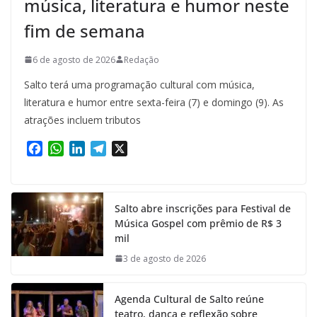
música, literatura e humor neste
fim de semana
6 de agosto de 2026
Redação
Salto terá uma programação cultural com música,
literatura e humor entre sexta-feira (7) e domingo (9). As
atrações incluem tributos
F
W
L
T
X
a
h
i
e
c
a
n
l
e
t
k
e
Salto abre inscrições para Festival de
b
s
e
g
Música Gospel com prêmio de R$ 3
o
A
d
r
mil
o
p
I
a
k
p
n
m
3 de agosto de 2026
Agenda Cultural de Salto reúne
teatro, dança e reflexão sobre