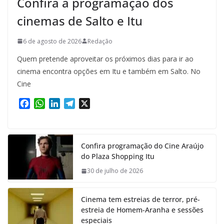
Confira a programação dos
cinemas de Salto e Itu
6 de agosto de 2026
Redação
Quem pretende aproveitar os próximos dias para ir ao
cinema encontra opções em Itu e também em Salto. No
Cine
F
W
L
T
X
a
h
i
e
c
a
n
l
e
t
k
e
Confira programação do Cine Araújo
b
s
e
g
do Plaza Shopping Itu
o
A
d
r
o
p
I
a
30 de julho de 2026
k
p
n
m
Cinema tem estreias de terror, pré-
estreia de Homem-Aranha e sessões
especiais