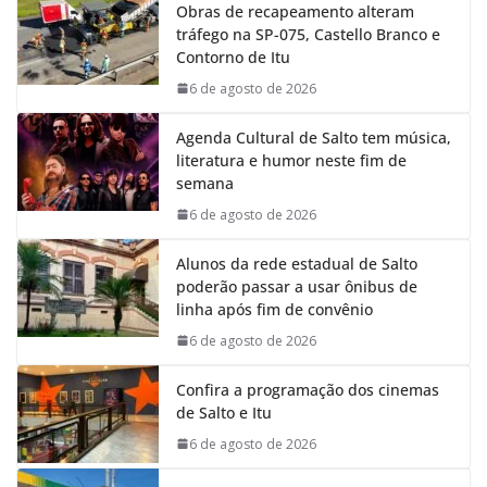
Obras de recapeamento alteram
b
s
e
g
tráfego na SP-075, Castello Branco e
o
A
d
r
Contorno de Itu
o
p
I
a
k
p
n
m
6 de agosto de 2026
Agenda Cultural de Salto tem música,
literatura e humor neste fim de
semana
6 de agosto de 2026
Alunos da rede estadual de Salto
poderão passar a usar ônibus de
linha após fim de convênio
6 de agosto de 2026
Confira a programação dos cinemas
de Salto e Itu
6 de agosto de 2026