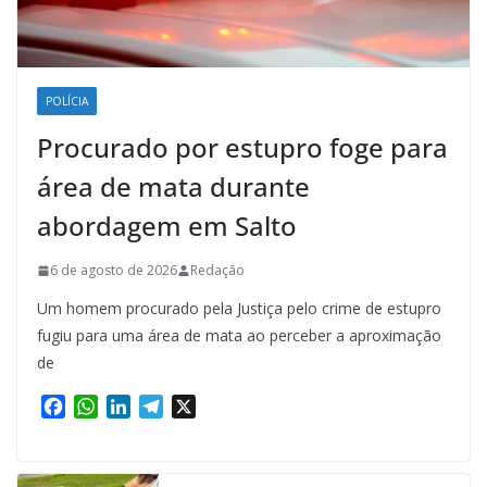
POLÍCIA
Procurado por estupro foge para
área de mata durante
abordagem em Salto
6 de agosto de 2026
Redação
Um homem procurado pela Justiça pelo crime de estupro
fugiu para uma área de mata ao perceber a aproximação
de
F
W
L
T
X
a
h
i
e
c
a
n
l
e
t
k
e