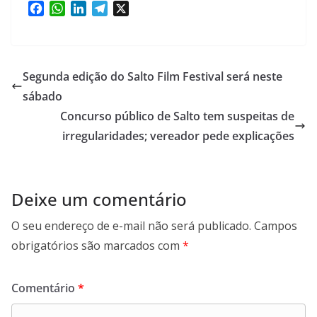
F
W
L
T
X
a
h
i
e
c
a
n
l
e
t
k
e
b
s
e
g
Segunda edição do Salto Film Festival será neste
o
A
d
r
sábado
o
p
I
a
Concurso público de Salto tem suspeitas de
k
p
n
m
irregularidades; vereador pede explicações
Deixe um comentário
O seu endereço de e-mail não será publicado.
Campos
obrigatórios são marcados com
*
Comentário
*