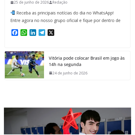
25 de junho de 2026
Redação
Receba as principais notícias do dia no WhatsApp!
Entre agora no nosso grupo oficial e fique por dentro de
F
W
L
T
X
a
h
i
e
c
a
n
l
e
t
k
e
Vitória pode colocar Brasil em jogo às
b
s
e
g
14h na segunda
o
A
d
r
o
p
I
a
24 de junho de 2026
k
p
n
m