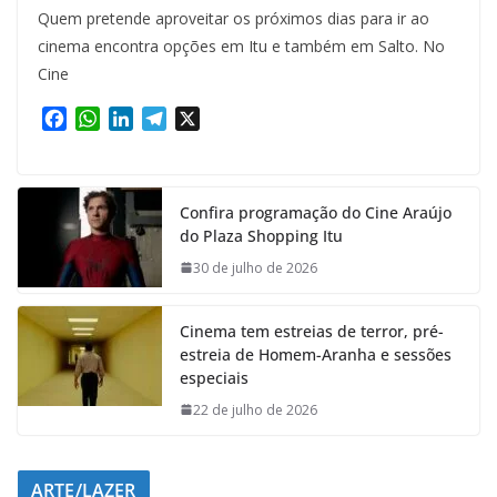
Quem pretende aproveitar os próximos dias para ir ao
cinema encontra opções em Itu e também em Salto. No
Cine
F
W
L
T
X
a
h
i
e
c
a
n
l
e
t
k
e
Confira programação do Cine Araújo
b
s
e
g
do Plaza Shopping Itu
o
A
d
r
o
p
I
a
30 de julho de 2026
k
p
n
m
Cinema tem estreias de terror, pré-
estreia de Homem-Aranha e sessões
especiais
22 de julho de 2026
ARTE/LAZER