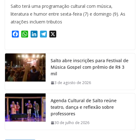
Salto terá uma programação cultural com música,
literatura e humor entre sexta-feira (7) e domingo (9). As
atrações incluem tributos
F
W
L
T
X
a
h
i
e
c
a
n
l
e
t
k
e
Salto abre inscrições para Festival de
b
s
e
g
Música Gospel com prêmio de R$ 3
o
A
d
r
mil
o
p
I
a
k
p
n
m
3 de agosto de 2026
Agenda Cultural de Salto reúne
teatro, dança e reflexão sobre
professores
30 de julho de 2026