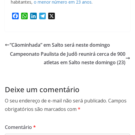
habitantes,
o menor número em 23 anos
.
F
W
L
T
X
a
h
i
e
c
a
n
l
e
t
k
e
b
s
e
g
“Cãominhada” em Salto será neste domingo
o
A
d
r
Campeonato Paulista de Judô reunirá cerca de 900
o
p
I
a
k
p
n
atletas em Salto neste domingo (23)
m
Deixe um comentário
O seu endereço de e-mail não será publicado.
Campos
obrigatórios são marcados com
*
Comentário
*