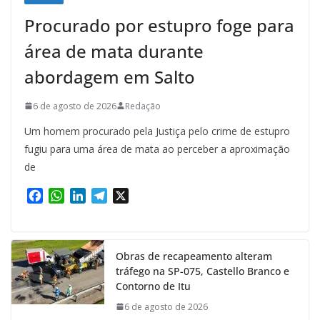
Procurado por estupro foge para
área de mata durante
abordagem em Salto
6 de agosto de 2026
Redação
Um homem procurado pela Justiça pelo crime de estupro
fugiu para uma área de mata ao perceber a aproximação
de
F
W
L
T
X
a
h
i
e
c
a
n
l
e
t
k
e
Obras de recapeamento alteram
b
s
e
g
tráfego na SP-075, Castello Branco e
o
A
d
r
Contorno de Itu
o
p
I
a
k
p
n
m
6 de agosto de 2026