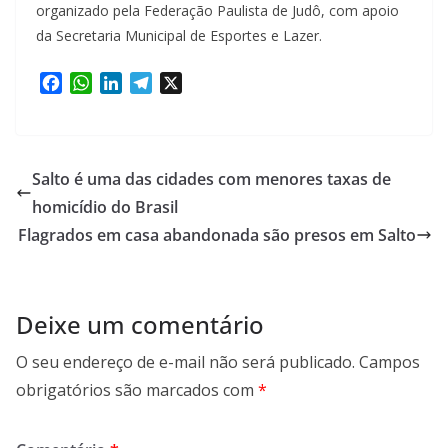
organizado pela Federação Paulista de Judô, com apoio
da Secretaria Municipal de Esportes e Lazer.
F
W
L
T
X
a
h
i
e
c
a
n
l
e
t
k
e
b
s
e
g
Salto é uma das cidades com menores taxas de
o
A
d
r
homicídio do Brasil
o
p
I
a
Flagrados em casa abandonada são presos em Salto
k
p
n
m
Deixe um comentário
O seu endereço de e-mail não será publicado.
Campos
obrigatórios são marcados com
*