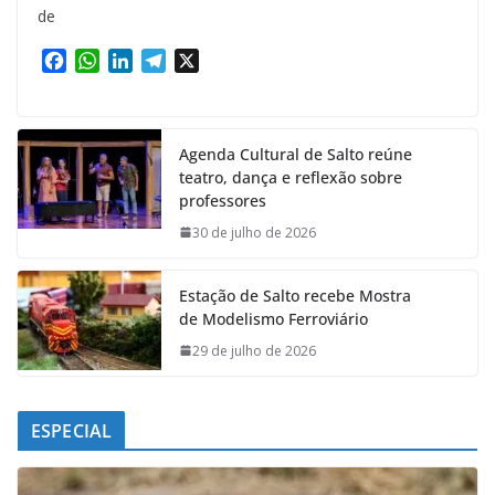
de
F
W
L
T
X
a
h
i
e
c
a
n
l
e
t
k
e
Agenda Cultural de Salto reúne
b
s
e
g
teatro, dança e reflexão sobre
o
A
d
r
professores
o
p
I
a
k
p
n
m
30 de julho de 2026
Estação de Salto recebe Mostra
de Modelismo Ferroviário
29 de julho de 2026
ESPECIAL