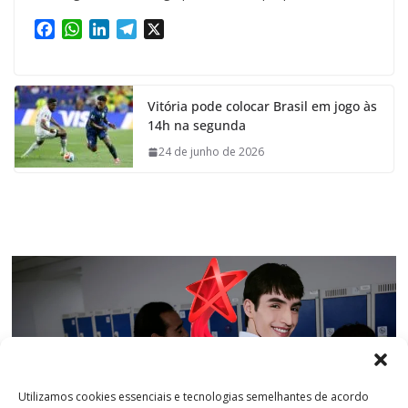
F
W
L
T
X
a
h
i
e
c
a
n
l
e
t
k
e
Vitória pode colocar Brasil em jogo às
b
s
e
g
14h na segunda
o
A
d
r
o
p
I
a
24 de junho de 2026
k
p
n
m
Utilizamos cookies essenciais e tecnologias semelhantes de acordo