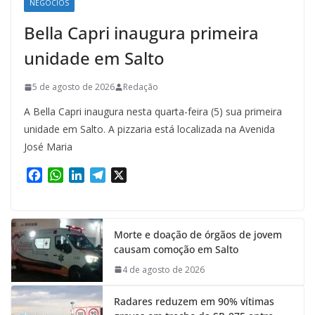
NEGÓCIOS
Bella Capri inaugura primeira
unidade em Salto
5 de agosto de 2026
Redação
A Bella Capri inaugura nesta quarta-feira (5) sua primeira
unidade em Salto. A pizzaria está localizada na Avenida
José Maria
F
W
L
T
X
a
h
i
e
c
a
n
l
e
t
k
e
Morte e doação de órgãos de jovem
b
s
e
g
causam comoção em Salto
o
A
d
r
o
p
I
a
4 de agosto de 2026
k
p
n
m
Radares reduzem em 90% vítimas