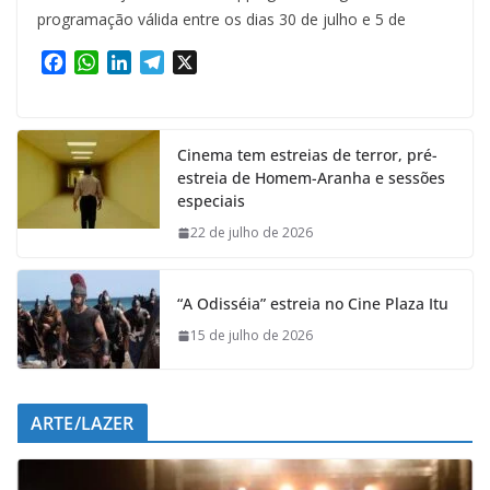
programação válida entre os dias 30 de julho e 5 de
F
W
L
T
X
a
h
i
e
c
a
n
l
e
t
k
e
Cinema tem estreias de terror, pré-
b
s
e
g
estreia de Homem-Aranha e sessões
o
A
d
r
especiais
o
p
I
a
k
p
n
m
22 de julho de 2026
“A Odisséia” estreia no Cine Plaza Itu
15 de julho de 2026
ARTE/LAZER