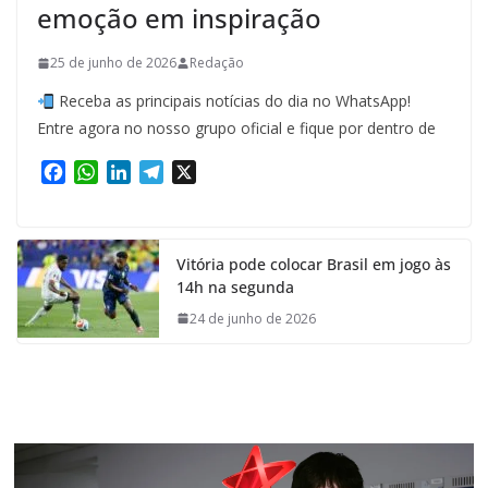
emoção em inspiração
25 de junho de 2026
Redação
Receba as principais notícias do dia no WhatsApp!
Entre agora no nosso grupo oficial e fique por dentro de
F
W
L
T
X
a
h
i
e
c
a
n
l
e
t
k
e
Vitória pode colocar Brasil em jogo às
b
s
e
g
14h na segunda
o
A
d
r
o
p
I
a
24 de junho de 2026
k
p
n
m