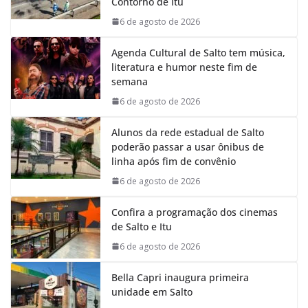
Contorno de Itu
o
p
I
a
k
p
n
m
6 de agosto de 2026
Agenda Cultural de Salto tem música,
literatura e humor neste fim de
semana
6 de agosto de 2026
Alunos da rede estadual de Salto
poderão passar a usar ônibus de
linha após fim de convênio
6 de agosto de 2026
Confira a programação dos cinemas
de Salto e Itu
6 de agosto de 2026
Bella Capri inaugura primeira
unidade em Salto