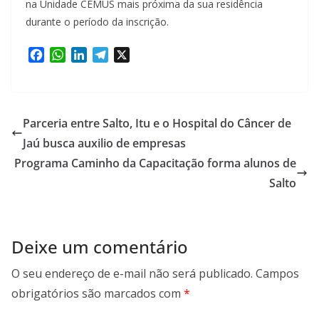
na Unidade CEMUS mais próxima da sua residência
durante o período da inscrição.
F
W
L
T
X
a
h
i
e
c
a
n
l
e
t
k
e
b
s
e
g
Parceria entre Salto, Itu e o Hospital do Câncer de
o
A
d
r
Jaú busca auxilio de empresas
o
p
I
a
Programa Caminho da Capacitação forma alunos de
k
p
n
m
Salto
Deixe um comentário
O seu endereço de e-mail não será publicado.
Campos
obrigatórios são marcados com
*