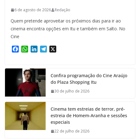
6 de agosto de 2026
Redação
Quem pretende aproveitar os próximos dias para ir ao
cinema encontra opções em Itu e também em Salto. No
Cine
F
W
L
T
X
a
h
i
e
c
a
n
l
e
t
k
e
Confira programação do Cine Araújo
b
s
e
g
do Plaza Shopping Itu
o
A
d
r
o
p
I
a
30 de julho de 2026
k
p
n
m
Cinema tem estreias de terror, pré-
estreia de Homem-Aranha e sessões
especiais
22 de julho de 2026