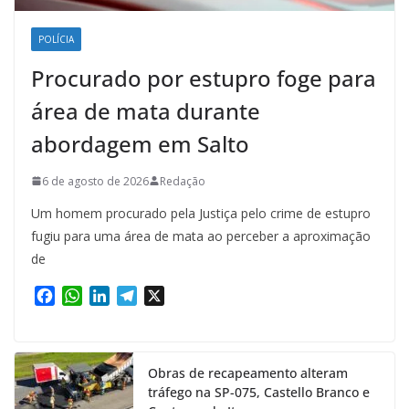
POLÍCIA
Procurado por estupro foge para
área de mata durante
abordagem em Salto
6 de agosto de 2026
Redação
Um homem procurado pela Justiça pelo crime de estupro
fugiu para uma área de mata ao perceber a aproximação
de
F
W
L
T
X
a
h
i
e
c
a
n
l
e
t
k
e
Obras de recapeamento alteram
b
s
e
g
tráfego na SP-075, Castello Branco e
o
A
d
r