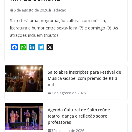
6 de agosto de 2026
Redação
Salto terá uma programação cultural com música,
literatura e humor entre sexta-feira (7) e domingo (9). As
atrações incluem tributos
F
W
L
T
X
a
h
i
e
c
a
n
l
e
t
k
e
Salto abre inscrições para Festival de
b
s
e
g
Música Gospel com prêmio de R$ 3
o
A
d
r
mil
o
p
I
a
k
p
n
m
3 de agosto de 2026
Agenda Cultural de Salto reúne
teatro, dança e reflexão sobre
professores
30 de julho de 2026