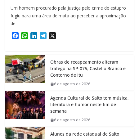
Um homem procurado pela Justiça pelo crime de estupro
fugiu para uma área de mata ao perceber a aproximação
de
F
W
L
T
X
a
h
i
e
c
a
n
l
e
t
k
e
Obras de recapeamento alteram
b
s
e
g
tráfego na SP-075, Castello Branco e
o
A
d
r
Contorno de Itu
o
p
I
a
k
p
n
m
6 de agosto de 2026
Agenda Cultural de Salto tem música,
literatura e humor neste fim de
semana
6 de agosto de 2026
Alunos da rede estadual de Salto