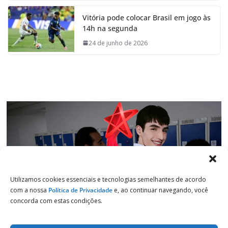
e
t
k
e
Vitória pode colocar Brasil em jogo às
b
s
e
g
14h na segunda
o
A
d
r
o
p
I
a
24 de junho de 2026
k
p
n
m
Utilizamos cookies essenciais e tecnologias semelhantes de acordo
com a nossa
Política de Privacidade
e, ao continuar navegando, você
concorda com estas condições.