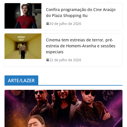
e
t
k
e
Confira programação do Cine Araújo
b
s
e
g
do Plaza Shopping Itu
o
A
d
r
o
p
I
a
30 de julho de 2026
k
p
n
m
Cinema tem estreias de terror, pré-
estreia de Homem-Aranha e sessões
especiais
22 de julho de 2026
ARTE/LAZER