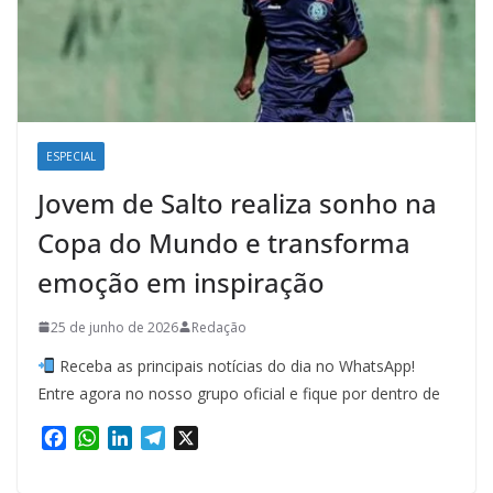
ESPECIAL
Jovem de Salto realiza sonho na
Copa do Mundo e transforma
emoção em inspiração
25 de junho de 2026
Redação
Receba as principais notícias do dia no WhatsApp!
Entre agora no nosso grupo oficial e fique por dentro de
F
W
L
T
X
a
h
i
e
c
a
n
l