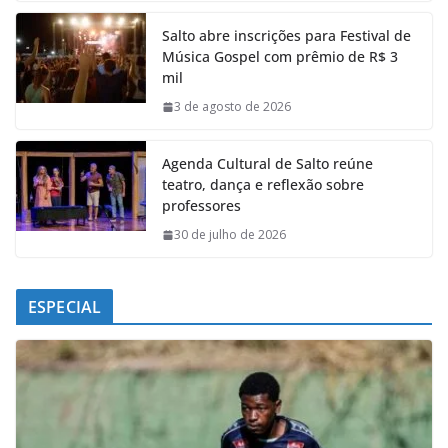
e
t
k
e
Salto abre inscrições para Festival de
b
s
e
g
Música Gospel com prêmio de R$ 3
o
A
d
r
mil
o
p
I
a
k
p
n
m
3 de agosto de 2026
Agenda Cultural de Salto reúne
teatro, dança e reflexão sobre
professores
30 de julho de 2026
ESPECIAL