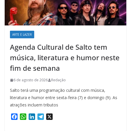
ARTE E LAZER
Agenda Cultural de Salto tem
música, literatura e humor neste
fim de semana
6 de agosto de 2026
Redação
Salto terá uma programação cultural com música,
literatura e humor entre sexta-feira (7) e domingo (9). As
atrações incluem tributos
F
W
L
T
X
a
h
i
e
c
a
n
l