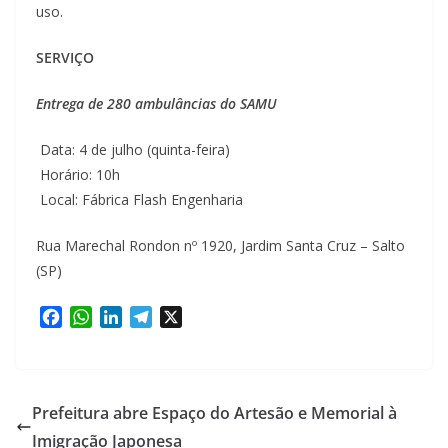
uso.
SERVIÇO
Entrega de 280 ambulâncias do SAMU
Data: 4 de julho (quinta-feira)
Horário: 10h
Local: Fábrica Flash Engenharia
Rua Marechal Rondon nº 1920, Jardim Santa Cruz – Salto
(SP)
F
W
L
T
X
a
h
i
e
c
a
n
l
e
t
k
e
b
s
e
g
Prefeitura abre Espaço do Artesão e Memorial à
o
A
d
r
Imigração Japonesa