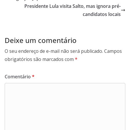
o
p
I
a
Presidente Lula visita Salto, mas ignora pré-
k
p
n
m
candidatos locais
Deixe um comentário
O seu endereço de e-mail não será publicado.
Campos
obrigatórios são marcados com
*
Comentário
*