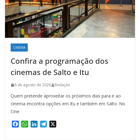
CINEMA
Confira a programação dos
cinemas de Salto e Itu
6 de agosto de 2026
Redação
Quem pretende aproveitar os próximos dias para ir ao
cinema encontra opções em Itu e também em Salto. No
Cine
F
W
L
T
X
a
h
i
e
c
a
n
l