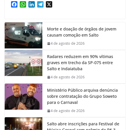
F
W
L
T
X
a
h
i
e
c
a
n
l
e
t
k
e
Morte e doação de órgãos de jovem
b
s
e
g
causam comoção em Salto
o
A
d
r
o
p
I
a
4 de agosto de 2026
k
p
n
m
Radares reduzem em 90% vítimas
graves em trecho da SP-075 entre
Salto e Indaiatuba
4 de agosto de 2026
Ministério Público arquiva denúncia
sobre contratação do Grupo Soweto
para o Carnaval
4 de agosto de 2026
Salto abre inscrições para Festival de
Música Gospel com prêmio de R$ 3