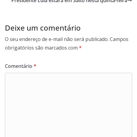
Presidente Lula estará em Salto nesta quinta-feira
k
p
n
m
Deixe um comentário
O seu endereço de e-mail não será publicado.
Campos
obrigatórios são marcados com
*
Comentário
*