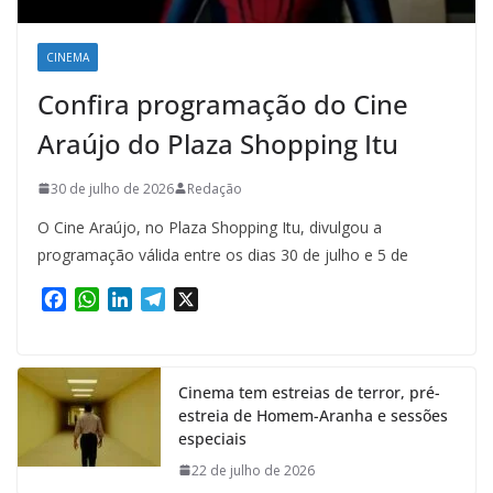
CINEMA
Confira programação do Cine
Araújo do Plaza Shopping Itu
30 de julho de 2026
Redação
O Cine Araújo, no Plaza Shopping Itu, divulgou a
programação válida entre os dias 30 de julho e 5 de
F
W
L
T
X
a
h
i
e
c
a
n
l
e
t
k
e
Cinema tem estreias de terror, pré-
b
s
e
g
estreia de Homem-Aranha e sessões
o
A
d
r
especiais
o
p
I
a
k
p
n
m
22 de julho de 2026