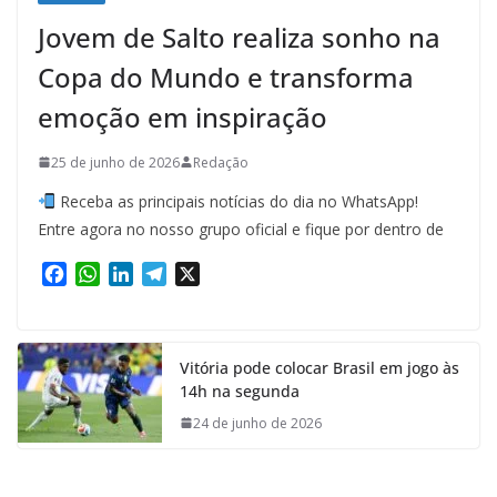
Jovem de Salto realiza sonho na
Copa do Mundo e transforma
emoção em inspiração
25 de junho de 2026
Redação
Receba as principais notícias do dia no WhatsApp!
Entre agora no nosso grupo oficial e fique por dentro de
F
W
L
T
X
a
h
i
e
c
a
n
l
e
t
k
e
Vitória pode colocar Brasil em jogo às
b
s
e
g
14h na segunda
o
A
d
r
o
p
I
a
24 de junho de 2026
k
p
n
m