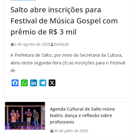
Salto abre inscrições para
Festival de Música Gospel com
prêmio de R$ 3 mil
3 de agosto de 2026
Redação
A Prefeitura de Salto, por meio da Secretaria da Cultura,
abriu nesta segunda-feira (3) as inscrições para o Festival
de
F
W
L
T
X
a
h
i
e
c
a
n
l
e
t
k
e
Agenda Cultural de Salto reúne
b
s
e
g
teatro, dança e reflexão sobre
o
A
d
r
professores
o
p
I
a
k
p
n
m
30 de julho de 2026