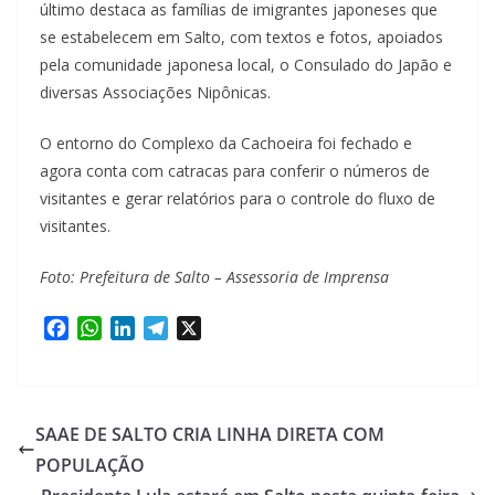
último destaca as famílias de imigrantes japoneses que
se estabelecem em Salto, com textos e fotos, apoiados
pela comunidade japonesa local, o Consulado do Japão e
diversas Associações Nipônicas.
O entorno do Complexo da Cachoeira foi fechado e
agora conta com catracas para conferir o números de
visitantes e gerar relatórios para o controle do fluxo de
visitantes.
Foto: Prefeitura de Salto – Assessoria de Imprensa
F
W
L
T
X
a
h
i
e
c
a
n
l
e
t
k
e
b
s
e
g
SAAE DE SALTO CRIA LINHA DIRETA COM
o
A
d
r
POPULAÇÃO
o
p
I
a