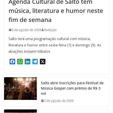
Agenda Cultural de Salto tem
música, literatura e humor neste
fim de semana
6 de agosto de 2026
Redação
Salto terá uma programação cultural com música,
literatura e humor entre sexta-feira (7) e domingo (9). As
atrações incluem tributos
F
W
L
T
X
a
h
i
e
c
a
n
l
e
t
k
e
Salto abre inscrições para Festival de
b
s
e
g
Música Gospel com prêmio de R$ 3
o
A
d
r
mil
o
p
I
a
k
p
n
m
3 de agosto de 2026