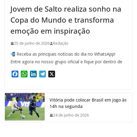
Jovem de Salto realiza sonho na
Copa do Mundo e transforma
emoção em inspiração
25 de junho de 2026
Redação
Receba as principais notícias do dia no WhatsApp!
Entre agora no nosso grupo oficial e fique por dentro de
F
W
L
T
X
a
h
i
e
c
a
n
l
e
t
k
e
Vitória pode colocar Brasil em jogo às
b
s
e
g
14h na segunda
o
A
d
r
o
p
I
a
24 de junho de 2026
k
p
n
m