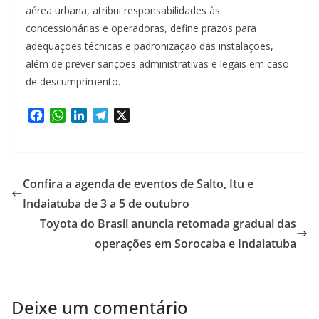
aérea urbana, atribui responsabilidades às
concessionárias e operadoras, define prazos para
adequações técnicas e padronização das instalações,
além de prever sanções administrativas e legais em caso
de descumprimento.
F
W
L
T
X
a
h
i
e
c
a
n
l
e
t
k
e
b
s
e
g
Confira a agenda de eventos de Salto, Itu e
o
A
d
r
Indaiatuba de 3 a 5 de outubro
o
p
I
a
Toyota do Brasil anuncia retomada gradual das
k
p
n
m
operações em Sorocaba e Indaiatuba
Deixe um comentário