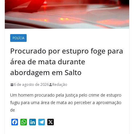
POLÍCIA
Procurado por estupro foge para
área de mata durante
abordagem em Salto
6 de agosto de 2026
Redação
Um homem procurado pela Justiça pelo crime de estupro
fugiu para uma área de mata ao perceber a aproximação
de
F
W
L
T
X
a
h
i
e