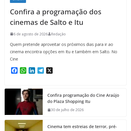
Confira a programação dos
cinemas de Salto e Itu
6 de agosto de 2026
Redação
Quem pretende aproveitar os próximos dias para ir ao
cinema encontra opções em Itu e também em Salto. No
Cine
F
W
L
T
X
a
h
i
e
c
a
n
l
e
t
k
e
Confira programação do Cine Araújo
b
s
e
g
do Plaza Shopping Itu
o
A
d
r
o
p
I
a
30 de julho de 2026
k
p
n
m
Cinema tem estreias de terror, pré-