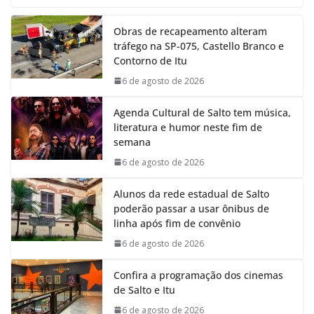
c
a
n
l
e
t
k
e
Obras de recapeamento alteram
b
s
e
g
tráfego na SP-075, Castello Branco e
o
A
d
r
Contorno de Itu
o
p
I
a
k
p
n
m
6 de agosto de 2026
Agenda Cultural de Salto tem música,
literatura e humor neste fim de
semana
6 de agosto de 2026
Alunos da rede estadual de Salto
poderão passar a usar ônibus de
linha após fim de convênio
6 de agosto de 2026
Confira a programação dos cinemas
de Salto e Itu
6 de agosto de 2026