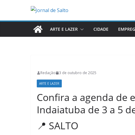
Pular
para
o
conteúdo
ARTE E LAZER
CIDADE
EMPRE
Redação
3 de outubro de 2025
ARTE E LAZER
Confira a agenda de ev
Indaiatuba de 3 a 5 d
📍 SALTO