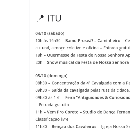
📍 ITU
04/10 (sábado)
10h às 16h30 –
Bamo Proseá? – Caminheiro
– Ce
cultural, almoço coletivo e oficina – Entrada grat
18h –
Quermesse da Festa de Nossa Senhora Ap
20h –
Show musical da Festa de Nossa Senhora
05/10 (domingo)
08h30 –
Concentração da 4ª Cavalgada com a P
09h30 –
Saída da cavalgada
pelas ruas da cidade
09h30 às 17h –
Feira “Antiguidades & Curiosida
– Entrada gratuita
11h –
Vem Pro Coreto – Studio de Dança Ferna
Classificação livre
11h30 –
Bênção dos Cavaleiros
– Igreja Nossa S