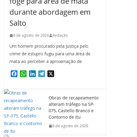
foge para área de mata
durante abordagem em
Salto
6 de agosto de 2026
Redação
Um homem procurado pela Justiça pelo
crime de estupro fugiu para uma área de
mata ao perceber a aproximação de
F
W
L
T
X
a
h
i
e
c
a
n
l
e
t
k
e
Obras de recapeamento
b
s
e
g
alteram tráfego na SP-
o
A
d
r
075, Castello Branco e
o
p
I
a
Contorno de Itu
k
p
n
m
6 de agosto de 2026