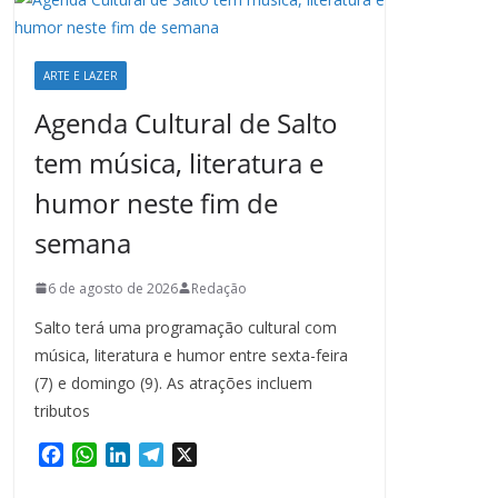
ARTE E LAZER
Agenda Cultural de Salto
tem música, literatura e
humor neste fim de
semana
6 de agosto de 2026
Redação
Salto terá uma programação cultural com
música, literatura e humor entre sexta-feira
(7) e domingo (9). As atrações incluem
tributos
F
W
L
T
X
a
h
i
e