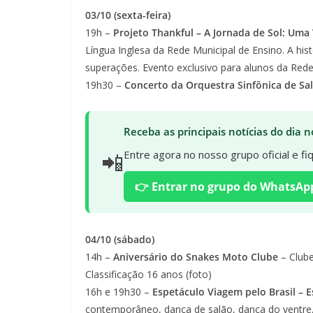
03/10 (sexta-feira)
19h –
Projeto Thankful – A Jornada de Sol: Uma
Língua Inglesa da Rede Municipal de Ensino. A hi
superações. Evento exclusivo para alunos da Rede 
19h30 –
Concerto da Orquestra Sinfônica de Sa
Receba as principais notícias do dia
📲
Entre agora no nosso grupo oficial e f
👉 Entrar no grupo do WhatsAp
04/10 (sábado)
14h –
Aniversário do Snakes Moto Clube
– Clube
Classificação 16 anos (foto)
16h e 19h30 –
Espetáculo Viagem pelo Brasil – 
contemporâneo, dança de salão, dança do ventre, t