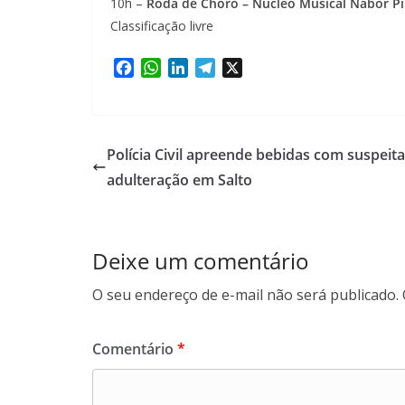
10h –
Roda de Choro – Núcleo Musical Nabor P
Classificação livre
F
W
L
T
X
a
h
i
e
c
a
n
l
e
t
k
e
b
s
e
g
Polícia Civil apreende bebidas com suspeita
o
A
d
r
adulteração em Salto
o
p
I
a
k
p
n
m
Deixe um comentário
O seu endereço de e-mail não será publicado.
Comentário
*