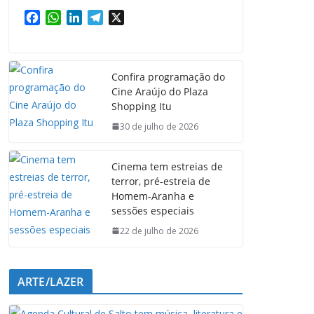
F
W
L
T
X
a
h
i
e
c
a
n
l
e
t
k
e
Confira programação do
b
s
e
g
Cine Araújo do Plaza
o
A
d
r
Shopping Itu
o
p
I
a
k
p
n
m
30 de julho de 2026
Cinema tem estreias de
terror, pré-estreia de
Homem-Aranha e
sessões especiais
22 de julho de 2026
ARTE/LAZER