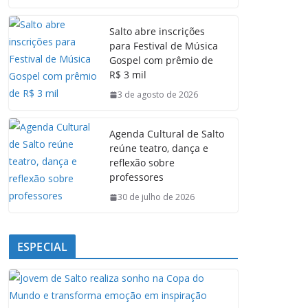
c
a
n
l
e
t
k
e
Salto abre inscrições
b
s
e
g
para Festival de Música
o
A
d
r
Gospel com prêmio de
o
p
I
a
R$ 3 mil
k
p
n
m
3 de agosto de 2026
Agenda Cultural de Salto
reúne teatro, dança e
reflexão sobre
professores
30 de julho de 2026
ESPECIAL