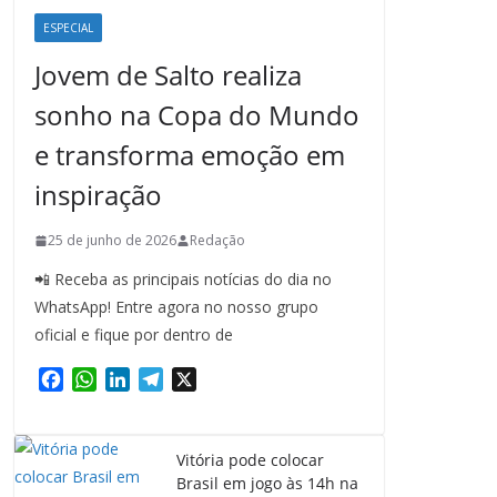
ESPECIAL
Jovem de Salto realiza
sonho na Copa do Mundo
e transforma emoção em
inspiração
25 de junho de 2026
Redação
📲 Receba as principais notícias do dia no
WhatsApp! Entre agora no nosso grupo
oficial e fique por dentro de
F
W
L
T
X
a
h
i
e
c
a
n
l
e
t
k
e
Vitória pode colocar
b
s
e
g
Brasil em jogo às 14h na