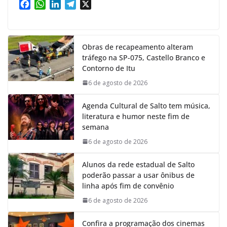
F
W
L
T
X
a
h
i
e
c
a
n
l
e
t
k
e
Obras de recapeamento alteram
b
s
e
g
tráfego na SP-075, Castello Branco e
o
A
d
r
Contorno de Itu
o
p
I
a
k
p
n
m
6 de agosto de 2026
Agenda Cultural de Salto tem música,
literatura e humor neste fim de
semana
6 de agosto de 2026
Alunos da rede estadual de Salto
poderão passar a usar ônibus de
linha após fim de convênio
6 de agosto de 2026
Confira a programação dos cinemas