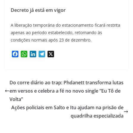
Decreto já está em vigor
A liberação temporária do estacionamento ficará restrita
apenas ao período estabelecido, retornando às
condições normais após 23 de dezembro.
F
W
L
T
X
a
h
i
e
c
a
n
l
e
t
k
e
b
s
e
g
Do corre diário ao trap: Phdanett transforma lutas
o
A
d
r
em versos e celebra a fé no novo single “Eu Tô de
o
p
I
a
Volta”
k
p
n
m
Ações policiais em Salto e Itu ajudam na prisão de
quadrilha especializada