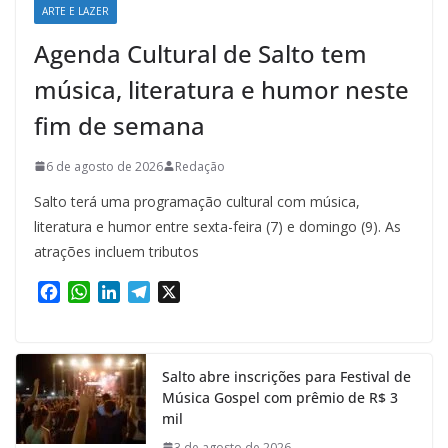
ARTE E LAZER
Agenda Cultural de Salto tem
música, literatura e humor neste
fim de semana
6 de agosto de 2026
Redação
Salto terá uma programação cultural com música,
literatura e humor entre sexta-feira (7) e domingo (9). As
atrações incluem tributos
F
W
L
T
X
a
h
i
e
c
a
n
l
e
t
k
e
Salto abre inscrições para Festival de
b
s
e
g
Música Gospel com prêmio de R$ 3
o
A
d
r
mil
o
p
I
a
k
p
n
m
3 de agosto de 2026