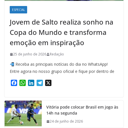
ESPECIAL
Jovem de Salto realiza sonho na
Copa do Mundo e transforma
emoção em inspiração
25 de junho de 2026
Redação
Receba as principais notícias do dia no WhatsApp!
Entre agora no nosso grupo oficial e fique por dentro de
F
W
L
T
X
a
h
i
e
c
a
n
l
e
t
k
e
Vitória pode colocar Brasil em jogo às
b
s
e
g
14h na segunda
o
A
d
r
o
p
I
a
24 de junho de 2026
k
p
n
m