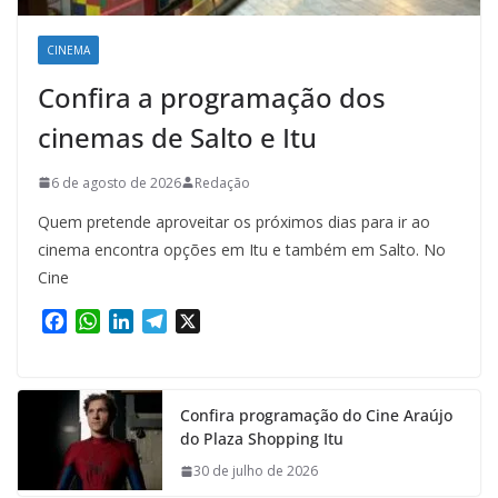
CINEMA
Confira a programação dos
cinemas de Salto e Itu
6 de agosto de 2026
Redação
Quem pretende aproveitar os próximos dias para ir ao
cinema encontra opções em Itu e também em Salto. No
Cine
F
W
L
T
X
a
h
i
e
c
a
n
l
e
t
k
e
Confira programação do Cine Araújo
b
s
e
g
do Plaza Shopping Itu
o
A
d
r
o
p
I
a
30 de julho de 2026
k
p
n
m