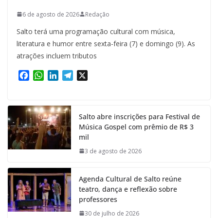
6 de agosto de 2026
Redação
Salto terá uma programação cultural com música,
literatura e humor entre sexta-feira (7) e domingo (9). As
atrações incluem tributos
F
W
L
T
X
a
h
i
e
c
a
n
l
e
t
k
e
Salto abre inscrições para Festival de
b
s
e
g
Música Gospel com prêmio de R$ 3
o
A
d
r
mil
o
p
I
a
k
p
n
m
3 de agosto de 2026
Agenda Cultural de Salto reúne
teatro, dança e reflexão sobre
professores
30 de julho de 2026