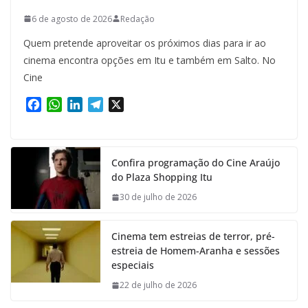
6 de agosto de 2026
Redação
Quem pretende aproveitar os próximos dias para ir ao
cinema encontra opções em Itu e também em Salto. No
Cine
F
W
L
T
X
a
h
i
e
c
a
n
l
e
t
k
e
Confira programação do Cine Araújo
b
s
e
g
do Plaza Shopping Itu
o
A
d
r
o
p
I
a
30 de julho de 2026
k
p
n
m
Cinema tem estreias de terror, pré-
estreia de Homem-Aranha e sessões
especiais
22 de julho de 2026