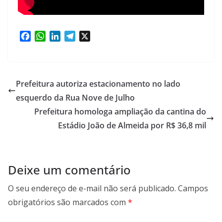
F
W
L
T
X
a
h
i
e
c
a
n
l
e
t
k
e
b
s
e
g
Prefeitura autoriza estacionamento no lado
o
A
d
r
esquerdo da Rua Nove de Julho
o
p
I
a
Prefeitura homologa ampliação da cantina do
k
p
n
m
Estádio João de Almeida por R$ 36,8 mil
Deixe um comentário
O seu endereço de e-mail não será publicado.
Campos
obrigatórios são marcados com
*