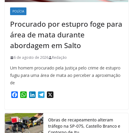
POLÍCIA
Procurado por estupro foge para
área de mata durante
abordagem em Salto
6 de agosto de 2026
Redação
Um homem procurado pela Justiça pelo crime de estupro
fugiu para uma área de mata ao perceber a aproximação
de
F
W
L
T
X
a
h
i
e
c
a
n
l
e
t
k
e
Obras de recapeamento alteram
b
s
e
g
tráfego na SP-075, Castello Branco e
o
A
d
r
Contorno de Itu