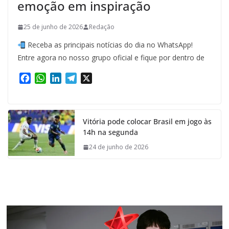
emoção em inspiração
25 de junho de 2026
Redação
Receba as principais notícias do dia no WhatsApp!
Entre agora no nosso grupo oficial e fique por dentro de
F
W
L
T
X
a
h
i
e
c
a
n
l
e
t
k
e
Vitória pode colocar Brasil em jogo às
b
s
e
g
14h na segunda
o
A
d
r
o
p
I
a
24 de junho de 2026
k
p
n
m