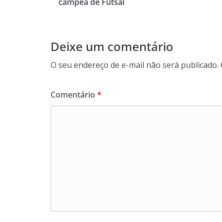
campeã de Futsal
o
p
I
a
k
p
n
m
Deixe um comentário
O seu endereço de e-mail não será publicado.
Comentário
*