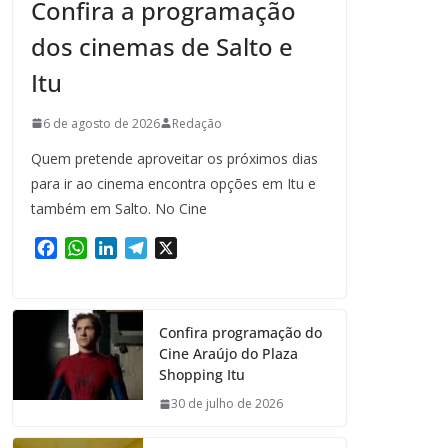
Confira a programação
dos cinemas de Salto e
Itu
6 de agosto de 2026
Redação
Quem pretende aproveitar os próximos dias
para ir ao cinema encontra opções em Itu e
também em Salto. No Cine
F
W
L
T
X
a
h
i
e
c
a
n
l
e
t
k
e
Confira programação do
b
s
e
g
Cine Araújo do Plaza
o
A
d
r
Shopping Itu
o
p
I
a
k
p
n
m
30 de julho de 2026