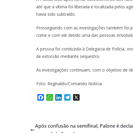
até que a vítima foi liberada e localizada pelos
havia sido subtraído.
Prosseguindo com as investigações também foi pos
crime e com ele detido uma das pessoas envolvid
A pessoa foi conduzida à Delegacia de Polícia, o
de extorsão mediante sequestro.
As investigações continuam, com o objetivo de ide
Foto: Reginaldo/Comando Notícia
F
W
L
T
X
a
h
i
e
c
a
n
l
e
t
k
e
b
s
e
g
Após confusão na semifinal, Palone é decl
o
A
d
r