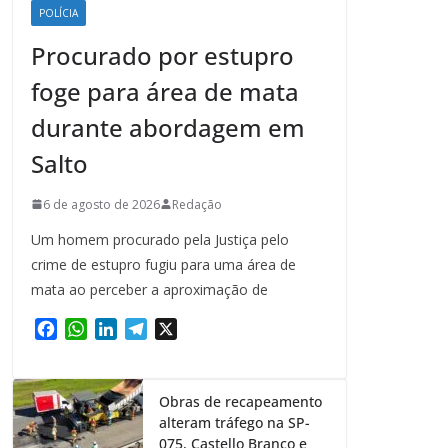
POLÍCIA
Procurado por estupro
foge para área de mata
durante abordagem em
Salto
6 de agosto de 2026
Redação
Um homem procurado pela Justiça pelo
crime de estupro fugiu para uma área de
mata ao perceber a aproximação de
F
W
L
T
X
a
h
i
e
c
a
n
l
e
t
k
e
Obras de recapeamento
b
s
e
g
alteram tráfego na SP-
o
A
d
r
075, Castello Branco e