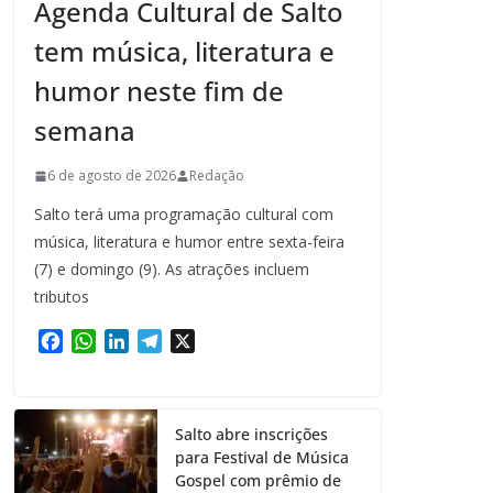
Agenda Cultural de Salto
tem música, literatura e
humor neste fim de
semana
6 de agosto de 2026
Redação
Salto terá uma programação cultural com
música, literatura e humor entre sexta-feira
(7) e domingo (9). As atrações incluem
tributos
F
W
L
T
X
a
h
i
e
c
a
n
l
e
t
k
e
Salto abre inscrições
b
s
e
g
para Festival de Música
o
A
d
r
Gospel com prêmio de
o
p
I
a