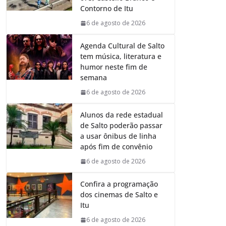
o
p
I
a
Contorno de Itu
k
p
n
m
6 de agosto de 2026
Agenda Cultural de Salto
tem música, literatura e
humor neste fim de
semana
6 de agosto de 2026
Alunos da rede estadual
de Salto poderão passar
a usar ônibus de linha
após fim de convênio
6 de agosto de 2026
Confira a programação
dos cinemas de Salto e
Itu
6 de agosto de 2026