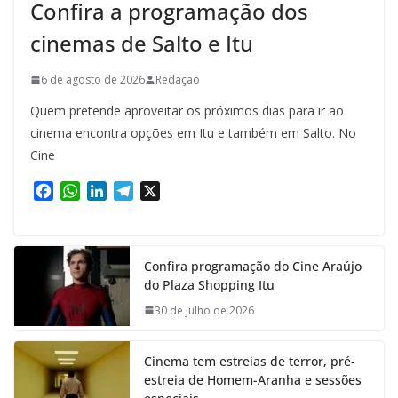
Confira a programação dos
cinemas de Salto e Itu
6 de agosto de 2026
Redação
Quem pretende aproveitar os próximos dias para ir ao
cinema encontra opções em Itu e também em Salto. No
Cine
F
W
L
T
X
a
h
i
e
c
a
n
l
e
t
k
e
Confira programação do Cine Araújo
b
s
e
g
do Plaza Shopping Itu
o
A
d
r
o
p
I
a
30 de julho de 2026
k
p
n
m
Cinema tem estreias de terror, pré-
estreia de Homem-Aranha e sessões