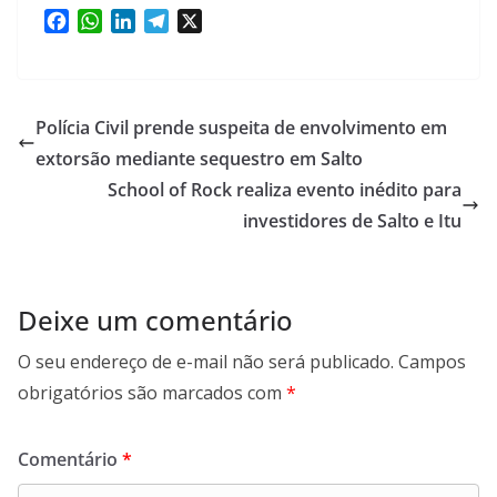
F
W
L
T
X
a
h
i
e
c
a
n
l
e
t
k
e
b
s
e
g
Polícia Civil prende suspeita de envolvimento em
o
A
d
r
extorsão mediante sequestro em Salto
o
p
I
a
School of Rock realiza evento inédito para
k
p
n
m
investidores de Salto e Itu
Deixe um comentário
O seu endereço de e-mail não será publicado.
Campos
obrigatórios são marcados com
*
Comentário
*