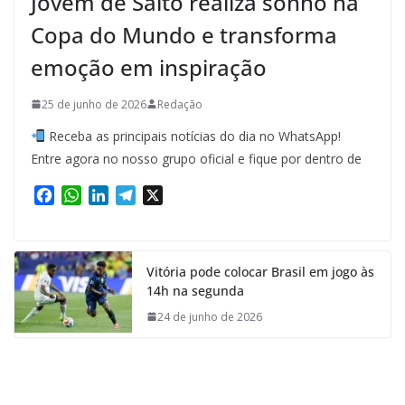
Jovem de Salto realiza sonho na
Copa do Mundo e transforma
emoção em inspiração
25 de junho de 2026
Redação
Receba as principais notícias do dia no WhatsApp!
Entre agora no nosso grupo oficial e fique por dentro de
F
W
L
T
X
a
h
i
e
c
a
n
l
e
t
k
e
Vitória pode colocar Brasil em jogo às
b
s
e
g
14h na segunda
o
A
d
r
o
p
I
a
24 de junho de 2026
k
p
n
m