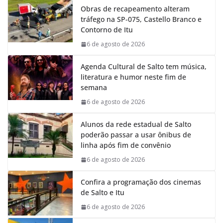
Obras de recapeamento alteram
b
s
e
g
tráfego na SP-075, Castello Branco e
o
A
d
r
Contorno de Itu
o
p
I
a
k
p
n
m
6 de agosto de 2026
Agenda Cultural de Salto tem música,
literatura e humor neste fim de
semana
6 de agosto de 2026
Alunos da rede estadual de Salto
poderão passar a usar ônibus de
linha após fim de convênio
6 de agosto de 2026
Confira a programação dos cinemas
de Salto e Itu
6 de agosto de 2026