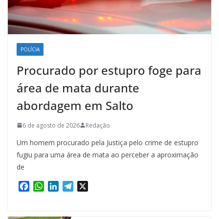
POLÍCIA
Procurado por estupro foge para
área de mata durante
abordagem em Salto
6 de agosto de 2026
Redação
Um homem procurado pela Justiça pelo crime de estupro
fugiu para uma área de mata ao perceber a aproximação
de
F
W
L
T
X
a
h
i
e
c
a
n
l
e
t
k
e