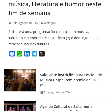
música, literatura e humor neste
fim de semana
6 de agosto de 2026
Redação
Salto terá uma programação cultural com música,
literatura e humor entre sexta-feira (7) e domingo (9). As
atrações incluem tributos
F
W
L
T
X
a
h
i
e
c
a
n
l
e
t
k
e
Salto abre inscrições para Festival de
b
s
e
g
Música Gospel com prêmio de R$ 3
o
A
d
r
mil
o
p
I
a
k
p
n
m
3 de agosto de 2026
Agenda Cultural de Salto reúne