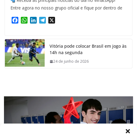
Receba as principais notícias do dia no WhatsApp!
Entre agora no nosso grupo oficial e fique por dentro de
F
W
L
T
X
a
h
i
e
c
a
n
l
e
t
k
e
Vitória pode colocar Brasil em jogo às
b
s
e
g
14h na segunda
o
A
d
r
o
p
I
a
24 de junho de 2026
k
p
n
m