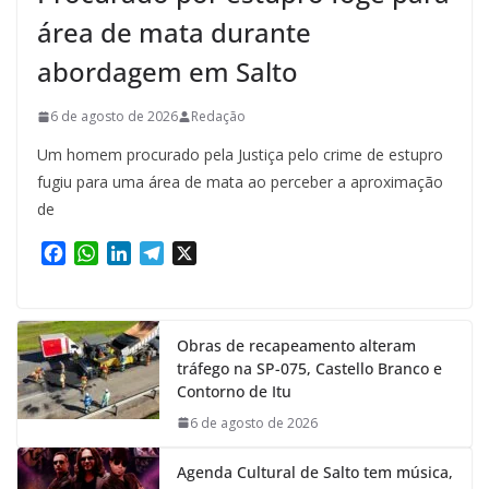
área de mata durante
abordagem em Salto
6 de agosto de 2026
Redação
Um homem procurado pela Justiça pelo crime de estupro
fugiu para uma área de mata ao perceber a aproximação
de
F
W
L
T
X
a
h
i
e
c
a
n
l
e
t
k
e
Obras de recapeamento alteram
b
s
e
g
tráfego na SP-075, Castello Branco e
o
A
d
r
Contorno de Itu
o
p
I
a
k
p
n
m
6 de agosto de 2026
Agenda Cultural de Salto tem música,