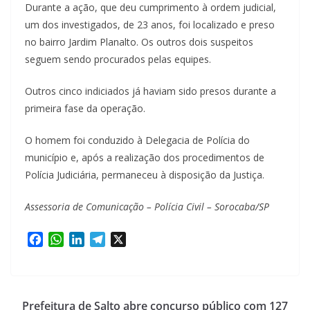
Durante a ação, que deu cumprimento à ordem judicial,
um dos investigados, de 23 anos, foi localizado e preso
no bairro Jardim Planalto. Os outros dois suspeitos
seguem sendo procurados pelas equipes.
Outros cinco indiciados já haviam sido presos durante a
primeira fase da operação.
O homem foi conduzido à Delegacia de Polícia do
município e, após a realização dos procedimentos de
Polícia Judiciária, permaneceu à disposição da Justiça.
Assessoria de Comunicação – Polícia Civil – Sorocaba/SP
F
W
L
T
X
a
h
i
e
c
a
n
l
e
t
k
e
b
s
e
g
Prefeitura de Salto abre concurso público com 127