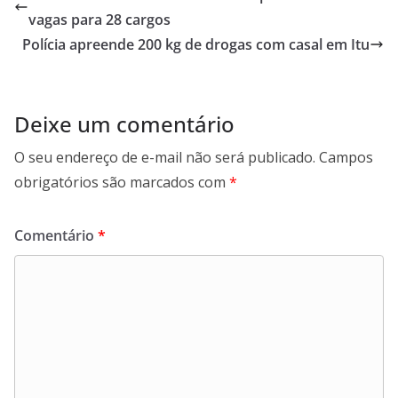
o
A
d
r
vagas para 28 cargos
o
p
I
a
Polícia apreende 200 kg de drogas com casal em Itu
k
p
n
m
Deixe um comentário
O seu endereço de e-mail não será publicado.
Campos
obrigatórios são marcados com
*
Comentário
*