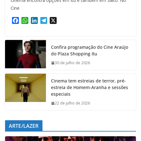
cinema encontra opções em Itu e também em Salto. No
Cine
F
W
L
T
X
a
h
i
e
c
a
n
l
e
t
k
e
Confira programação do Cine Araújo
b
s
e
g
do Plaza Shopping Itu
o
A
d
r
o
p
I
a
30 de julho de 2026
k
p
n
m
Cinema tem estreias de terror, pré-
estreia de Homem-Aranha e sessões
especiais
22 de julho de 2026
ARTE/LAZER