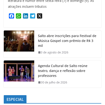
literatura e humor entre sexta-feira (7) e domingo (9). As
atrações incluem tributos
F
W
L
T
X
a
h
i
e
c
a
n
l
e
t
k
e
Salto abre inscrições para Festival de
b
s
e
g
Música Gospel com prêmio de R$ 3
o
A
d
r
mil
o
p
I
a
k
p
n
m
3 de agosto de 2026
Agenda Cultural de Salto reúne
teatro, dança e reflexão sobre
professores
30 de julho de 2026
ESPECIAL