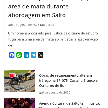
área de mata durante
abordagem em Salto
6 de agosto de 2026
Redação
Um homem procurado pela Justiça pelo crime de estupro
fugiu para uma área de mata ao perceber a aproximação
de
F
W
L
T
X
a
h
i
e
c
a
n
l
e
t
k
e
Obras de recapeamento alteram
b
s
e
g
tráfego na SP-075, Castello Branco e
o
A
d
r
Contorno de Itu
o
p
I
a
k
p
n
m
6 de agosto de 2026
Agenda Cultural de Salto tem música,