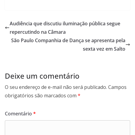
a
h
i
e
c
a
n
l
e
t
k
e
b
s
e
g
Audiência que discutiu iluminação pública segue
o
A
d
r
repercutindo na Câmara
o
p
I
a
São Paulo Companhia de Dança se apresenta pela
k
p
n
m
sexta vez em Salto
Deixe um comentário
O seu endereço de e-mail não será publicado.
Campos
obrigatórios são marcados com
*
Comentário
*