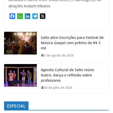
atrações incluem tributos
F
W
L
T
X
a
h
i
e
c
a
n
l
e
t
k
e
Salto abre inscrições para Festival de
b
s
e
g
Música Gospel com prêmio de R$ 3
o
A
d
r
mil
o
p
I
a
k
p
n
m
3 de agosto de 2026
Agenda Cultural de Salto reúne
teatro, dança e reflexão sobre
professores
30 de julho de 2026
ESPECIAL