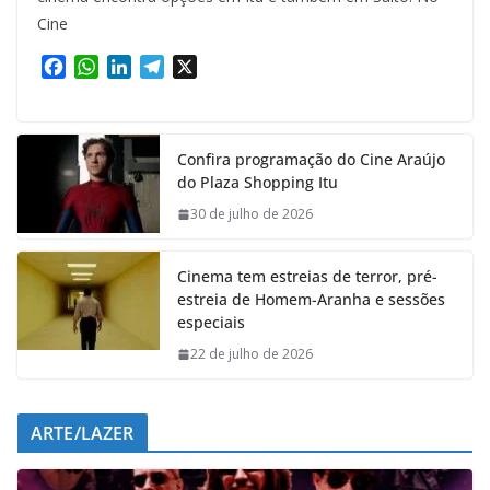
Cine
F
W
L
T
X
a
h
i
e
c
a
n
l
e
t
k
e
Confira programação do Cine Araújo
b
s
e
g
do Plaza Shopping Itu
o
A
d
r
o
p
I
a
30 de julho de 2026
k
p
n
m
Cinema tem estreias de terror, pré-
estreia de Homem-Aranha e sessões
especiais
22 de julho de 2026
ARTE/LAZER