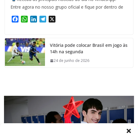
Entre agora no nosso grupo oficial e fique por dentro de
F
W
L
T
X
a
h
i
e
c
a
n
l
e
t
k
e
Vitória pode colocar Brasil em jogo às
b
s
e
g
14h na segunda
o
A
d
r
o
p
I
a
24 de junho de 2026
k
p
n
m