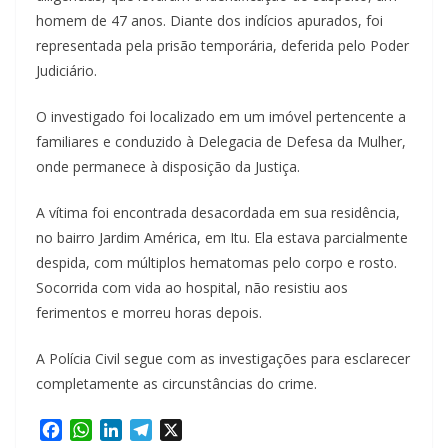
homem de 47 anos. Diante dos indícios apurados, foi
representada pela prisão temporária, deferida pelo Poder
Judiciário.
O investigado foi localizado em um imóvel pertencente a
familiares e conduzido à Delegacia de Defesa da Mulher,
onde permanece à disposição da Justiça.
A vítima foi encontrada desacordada em sua residência,
no bairro Jardim América, em Itu. Ela estava parcialmente
despida, com múltiplos hematomas pelo corpo e rosto.
Socorrida com vida ao hospital, não resistiu aos
ferimentos e morreu horas depois.
A Polícia Civil segue com as investigações para esclarecer
completamente as circunstâncias do crime.
F
W
L
T
X