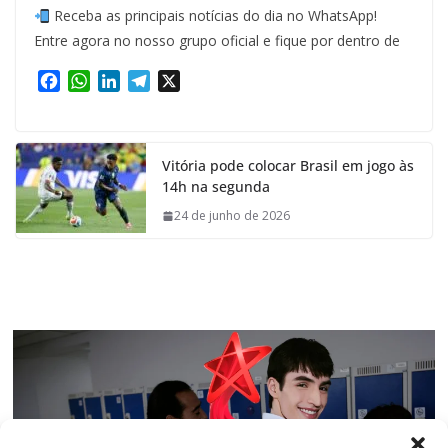
Receba as principais notícias do dia no WhatsApp!
Entre agora no nosso grupo oficial e fique por dentro de
F
W
L
T
X
a
h
i
e
c
a
n
l
e
t
k
e
Vitória pode colocar Brasil em jogo às
b
s
e
g
14h na segunda
o
A
d
r
o
p
I
a
24 de junho de 2026
k
p
n
m