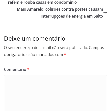
refém e rouba casas em condomínio
o
p
I
a
Maio Amarelo: colisões contra postes causam
k
p
n
m
interrupções de energia em Salto
Deixe um comentário
O seu endereço de e-mail não será publicado.
Campos
obrigatórios são marcados com
*
Comentário
*