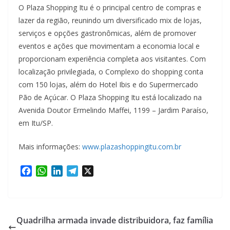
O Plaza Shopping Itu é o principal centro de compras e
lazer da região, reunindo um diversificado mix de lojas,
serviços e opções gastronômicas, além de promover
eventos e ações que movimentam a economia local e
proporcionam experiência completa aos visitantes. Com
localização privilegiada, o Complexo do shopping conta
com 150 lojas, além do Hotel Ibis e do Supermercado
Pão de Açúcar. O Plaza Shopping Itu está localizado na
Avenida Doutor Ermelindo Maffei, 1199 – Jardim Paraíso,
em Itu/SP.
Mais informações:
www.plazashoppingitu.com.br
F
W
L
T
X
a
h
i
e
c
a
n
l
e
t
k
e
b
s
e
g
Quadrilha armada invade distribuidora, faz família
o
A
d
r