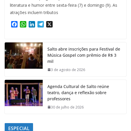
literatura e humor entre sexta-feira (7) e domingo (9). As
atrações incluem tributos
F
W
L
T
X
a
h
i
e
c
a
n
l
e
t
k
e
Salto abre inscrições para Festival de
b
s
e
g
Música Gospel com prêmio de R$ 3
o
A
d
r
mil
o
p
I
a
k
p
n
m
3 de agosto de 2026
Agenda Cultural de Salto reúne
teatro, dança e reflexão sobre
professores
30 de julho de 2026
ESPECIAL