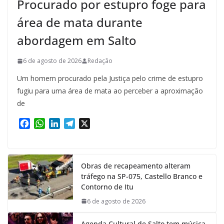
Procurado por estupro foge para
área de mata durante
abordagem em Salto
6 de agosto de 2026
Redação
Um homem procurado pela Justiça pelo crime de estupro
fugiu para uma área de mata ao perceber a aproximação
de
F
W
L
T
X
a
h
i
e
c
a
n
l
e
t
k
e
Obras de recapeamento alteram
b
s
e
g
tráfego na SP-075, Castello Branco e
o
A
d
r
Contorno de Itu
o
p
I
a
k
p
n
m
6 de agosto de 2026
Agenda Cultural de Salto tem música,