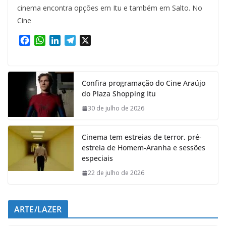
cinema encontra opções em Itu e também em Salto. No
Cine
F
W
L
T
X
a
h
i
e
c
a
n
l
e
t
k
e
Confira programação do Cine Araújo
b
s
e
g
do Plaza Shopping Itu
o
A
d
r
o
p
I
a
30 de julho de 2026
k
p
n
m
Cinema tem estreias de terror, pré-
estreia de Homem-Aranha e sessões
especiais
22 de julho de 2026
ARTE/LAZER