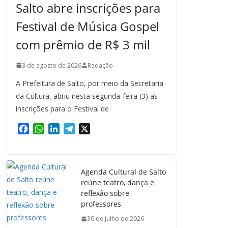
Salto abre inscrições para
Festival de Música Gospel
com prêmio de R$ 3 mil
3 de agosto de 2026
Redação
A Prefeitura de Salto, por meio da Secretaria
da Cultura, abriu nesta segunda-feira (3) as
inscrições para o Festival de
F
W
L
T
X
a
h
i
e
c
a
n
l
e
t
k
e
Agenda Cultural de Salto
b
s
e
g
reúne teatro, dança e
o
A
d
r
reflexão sobre
o
p
I
a
professores
k
p
n
m
30 de julho de 2026