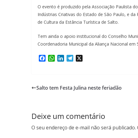
O evento é produzido pela Associação Paulista do
Indústrias Criativas do Estado de São Paulo, e da P
de Cultura da Estância Turística de Salto.
Tem ainda o apoio institucional do Conselho Munic
Coordenadoria Municipal da Aliança Nacional em S
F
W
L
T
X
a
h
i
e
c
a
n
l
e
t
k
e
b
s
e
g
Salto tem Festa Julina neste feriadão
o
A
d
r
o
p
I
a
k
p
n
m
Deixe um comentário
O seu endereço de e-mail não será publicado.