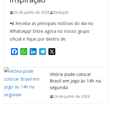
25 de junho de 2026
Redação
📲 Receba as principais notícias do dia no
WhatsApp! Entre agora no nosso grupo
oficial e fique por dentro de
F
W
L
T
X
a
h
i
e
c
a
n
l
e
t
k
e
Vitória pode colocar
b
s
e
g
Brasil em jogo às 14h na
o
A
d
r
segunda
o
p
I
a
24 de junho de 2026
k
p
n
m