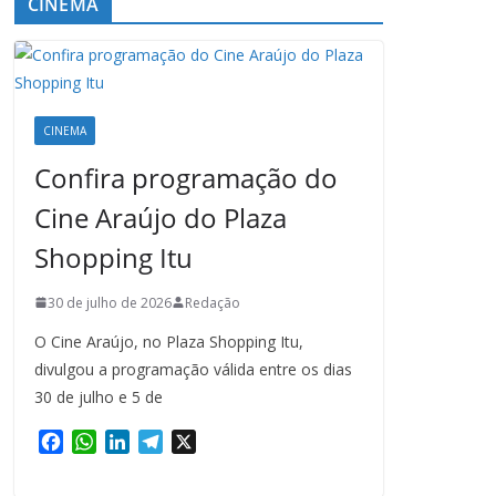
CINEMA
CINEMA
Confira programação do
Cine Araújo do Plaza
Shopping Itu
30 de julho de 2026
Redação
O Cine Araújo, no Plaza Shopping Itu,
divulgou a programação válida entre os dias
30 de julho e 5 de
F
W
L
T
X
a
h
i
e
c
a
n
l