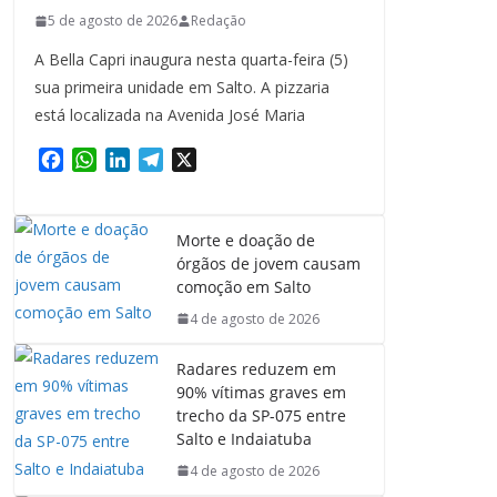
5 de agosto de 2026
Redação
A Bella Capri inaugura nesta quarta-feira (5)
sua primeira unidade em Salto. A pizzaria
está localizada na Avenida José Maria
F
W
L
T
X
a
h
i
e
c
a
n
l
e
t
k
e
Morte e doação de
b
s
e
g
órgãos de jovem causam
o
A
d
r
comoção em Salto
o
p
I
a
4 de agosto de 2026
k
p
n
m
Radares reduzem em
90% vítimas graves em
trecho da SP-075 entre
Salto e Indaiatuba
4 de agosto de 2026