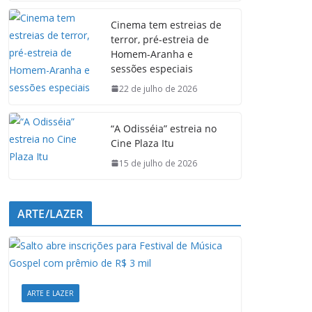
e
t
k
e
Cinema tem estreias de
b
s
e
g
terror, pré-estreia de
o
A
d
r
Homem-Aranha e
o
p
I
a
sessões especiais
k
p
n
m
22 de julho de 2026
“A Odisséia” estreia no
Cine Plaza Itu
15 de julho de 2026
ARTE/LAZER
ARTE E LAZER