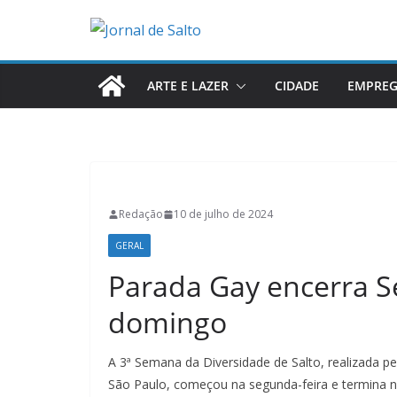
Pular
para
o
conteúdo
ARTE E LAZER
CIDADE
EMPRE
Redação
10 de julho de 2024
GERAL
Parada Gay encerra 
domingo
A 3ª Semana da Diversidade de Salto, realizada 
São Paulo, começou na segunda-feira e termina n