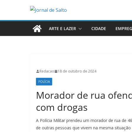
Pular
para
o
conteúdo
ARTE E LAZER
CIDADE
EMPRE
Redacao
18 de outubro de 2024
POLÍCIA
Morador de rua ofende
com drogas
A Polícia Militar prendeu um morador de rua de 46 
de outras pessoas que vivem na mesma situação q