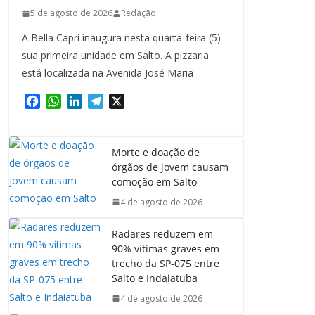
5 de agosto de 2026
Redação
A Bella Capri inaugura nesta quarta-feira (5)
sua primeira unidade em Salto. A pizzaria
está localizada na Avenida José Maria
F
W
L
T
X
a
h
i
e
c
a
n
l
e
t
k
e
Morte e doação de
b
s
e
g
órgãos de jovem causam
o
A
d
r
comoção em Salto
o
p
I
a
4 de agosto de 2026
k
p
n
m
Radares reduzem em
90% vítimas graves em
trecho da SP-075 entre
Salto e Indaiatuba
4 de agosto de 2026