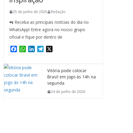
25 de junho de 2026
Redação
📲 Receba as principais notícias do dia no
WhatsApp! Entre agora no nosso grupo
oficial e fique por dentro de
F
W
L
T
X
a
h
i
e
c
a
n
l
e
t
k
e
Vitória pode colocar
b
s
e
g
Brasil em jogo às 14h na
o
A
d
r
segunda
o
p
I
a
24 de junho de 2026
k
p
n
m