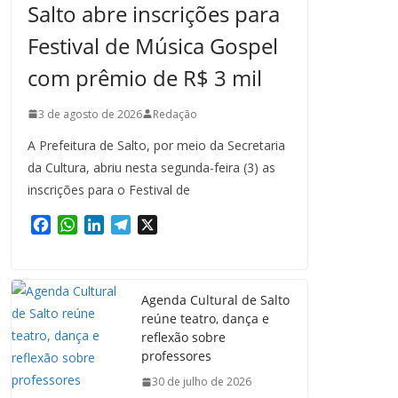
Salto abre inscrições para
Festival de Música Gospel
com prêmio de R$ 3 mil
3 de agosto de 2026
Redação
A Prefeitura de Salto, por meio da Secretaria
da Cultura, abriu nesta segunda-feira (3) as
inscrições para o Festival de
F
W
L
T
X
a
h
i
e
c
a
n
l
e
t
k
e
Agenda Cultural de Salto
b
s
e
g
reúne teatro, dança e
o
A
d
r
reflexão sobre
o
p
I
a
professores
k
p
n
m
30 de julho de 2026