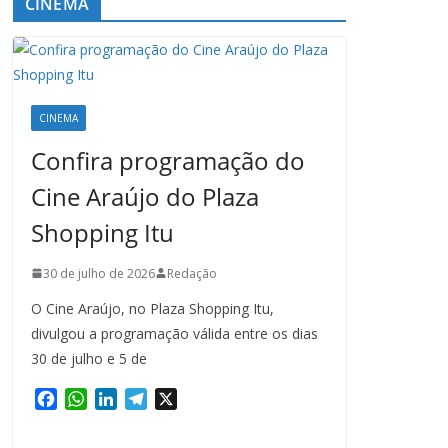
CINEMA
CINEMA
Confira programação do
Cine Araújo do Plaza
Shopping Itu
30 de julho de 2026
Redação
O Cine Araújo, no Plaza Shopping Itu,
divulgou a programação válida entre os dias
30 de julho e 5 de
F
W
L
T
X
a
h
i
e
c
a
n
l