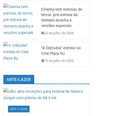
e
t
k
e
Cinema tem estreias de
b
s
e
g
terror, pré-estreia de
o
A
d
r
Homem-Aranha e
o
p
I
a
sessões especiais
k
p
n
m
22 de julho de 2026
“A Odisséia” estreia no
Cine Plaza Itu
15 de julho de 2026
ARTE/LAZER
ARTE E LAZER