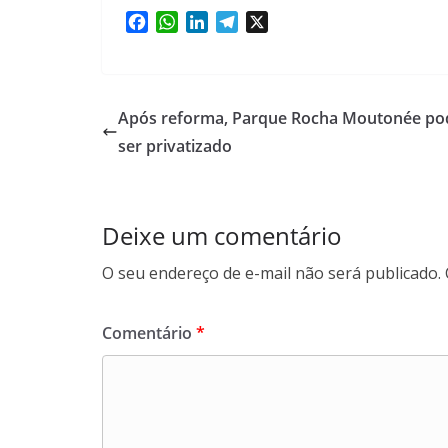
F
W
L
T
X
a
h
i
e
c
a
n
l
e
t
k
e
b
s
e
g
Após reforma, Parque Rocha Moutonée po
o
A
d
r
ser privatizado
o
p
I
a
k
p
n
m
Deixe um comentário
O seu endereço de e-mail não será publicado.
Comentário
*