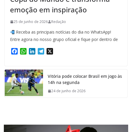
emoção em inspiração
25 de junho de 2026
Redação
Receba as principais notícias do dia no WhatsApp!
Entre agora no nosso grupo oficial e fique por dentro de
F
W
L
T
X
a
h
i
e
c
a
n
l
e
t
k
e
Vitória pode colocar Brasil em jogo às
b
s
e
g
14h na segunda
o
A
d
r
o
p
I
a
24 de junho de 2026
k
p
n
m