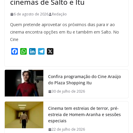
cinemas de Salto e Itu
6 de agosto de 2026
Redação
Quem pretende aproveitar os próximos dias para ir ao
cinema encontra opções em Itu e também em Salto. No
Cine
F
W
L
T
X
a
h
i
e
c
a
n
l
e
t
k
e
Confira programação do Cine Araújo
b
s
e
g
do Plaza Shopping Itu
o
A
d
r
o
p
I
a
30 de julho de 2026
k
p
n
m
Cinema tem estreias de terror, pré-
estreia de Homem-Aranha e sessões
especiais
22 de julho de 2026