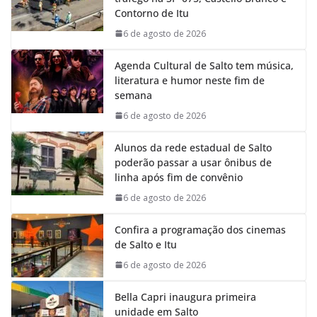
o
A
d
r
Contorno de Itu
o
p
I
a
k
p
n
m
6 de agosto de 2026
Agenda Cultural de Salto tem música,
literatura e humor neste fim de
semana
6 de agosto de 2026
Alunos da rede estadual de Salto
poderão passar a usar ônibus de
linha após fim de convênio
6 de agosto de 2026
Confira a programação dos cinemas
de Salto e Itu
6 de agosto de 2026
Bella Capri inaugura primeira
unidade em Salto