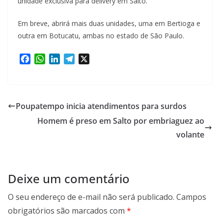
unidade exclusiva para delivery em Salto.
Em breve, abrirá mais duas unidades, uma em Bertioga e
outra em Botucatu, ambas no estado de São Paulo.
F
W
L
T
X
a
h
i
e
c
a
n
l
e
t
k
e
b
s
e
g
Poupatempo inicia atendimentos para surdos
o
A
d
r
Homem é preso em Salto por embriaguez ao
o
p
I
a
k
p
n
m
volante
Deixe um comentário
O seu endereço de e-mail não será publicado.
Campos
obrigatórios são marcados com
*