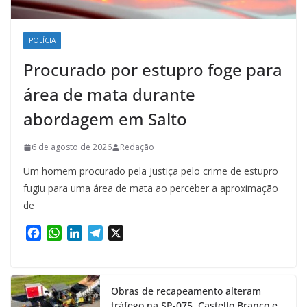
POLÍCIA
Procurado por estupro foge para
área de mata durante
abordagem em Salto
6 de agosto de 2026
Redação
Um homem procurado pela Justiça pelo crime de estupro
fugiu para uma área de mata ao perceber a aproximação
de
F
W
L
T
X
a
h
i
e
c
a
n
l
e
t
k
e
Obras de recapeamento alteram
b
s
e
g
tráfego na SP-075, Castello Branco e