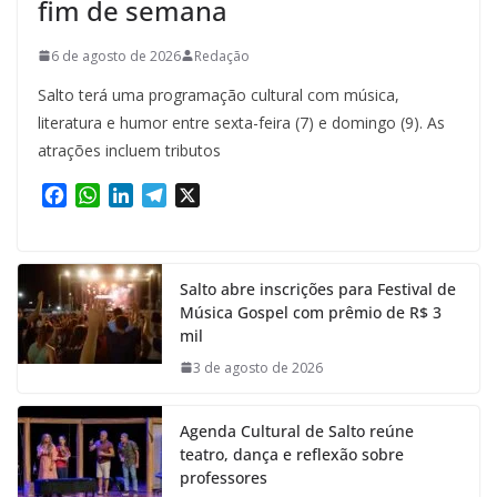
fim de semana
6 de agosto de 2026
Redação
Salto terá uma programação cultural com música,
literatura e humor entre sexta-feira (7) e domingo (9). As
atrações incluem tributos
F
W
L
T
X
a
h
i
e
c
a
n
l
e
t
k
e
Salto abre inscrições para Festival de
b
s
e
g
Música Gospel com prêmio de R$ 3
o
A
d
r
mil
o
p
I
a
k
p
n
m
3 de agosto de 2026
Agenda Cultural de Salto reúne
teatro, dança e reflexão sobre
professores