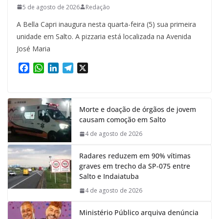
5 de agosto de 2026
Redação
A Bella Capri inaugura nesta quarta-feira (5) sua primeira
unidade em Salto. A pizzaria está localizada na Avenida
José Maria
F
W
L
T
X
a
h
i
e
c
a
n
l
e
t
k
e
Morte e doação de órgãos de jovem
b
s
e
g
causam comoção em Salto
o
A
d
r
o
p
I
a
4 de agosto de 2026
k
p
n
m
Radares reduzem em 90% vítimas
graves em trecho da SP-075 entre
Salto e Indaiatuba
4 de agosto de 2026
Ministério Público arquiva denúncia