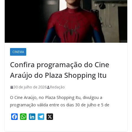
CINEMA
Confira programação do Cine
Araújo do Plaza Shopping Itu
30 de julho de 2026
Redação
O Cine Araújo, no Plaza Shopping Itu, divulgou a
programação válida entre os dias 30 de julho e 5 de
F
W
L
T
X
a
h
i
e
c
a
n
l