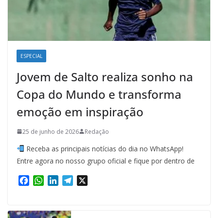
ESPECIAL
Jovem de Salto realiza sonho na
Copa do Mundo e transforma
emoção em inspiração
25 de junho de 2026
Redação
Receba as principais notícias do dia no WhatsApp!
Entre agora no nosso grupo oficial e fique por dentro de
F
W
L
T
X
a
h
i
e
c
a
n
l
e
t
k
e