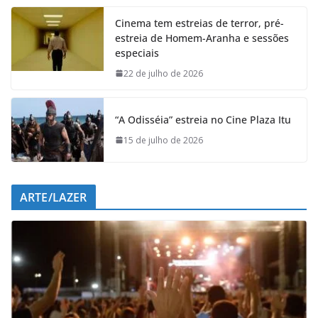
e
t
k
e
Cinema tem estreias de terror, pré-
b
s
e
g
estreia de Homem-Aranha e sessões
o
A
d
r
especiais
o
p
I
a
k
p
n
m
22 de julho de 2026
“A Odisséia” estreia no Cine Plaza Itu
15 de julho de 2026
ARTE/LAZER