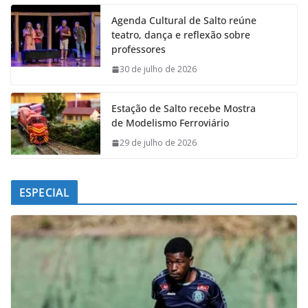
e
t
k
e
Agenda Cultural de Salto reúne
b
s
e
g
teatro, dança e reflexão sobre
o
A
d
r
professores
o
p
I
a
k
p
n
m
30 de julho de 2026
Estação de Salto recebe Mostra
de Modelismo Ferroviário
29 de julho de 2026
ESPECIAL