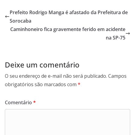
e
t
k
e
b
s
e
g
Prefeito Rodrigo Manga é afastado da Prefeitura de
o
A
d
r
Sorocaba
o
p
I
a
Caminhoneiro fica gravemente ferido em acidente
k
p
n
m
na SP-75
Deixe um comentário
O seu endereço de e-mail não será publicado.
Campos
obrigatórios são marcados com
*
Comentário
*