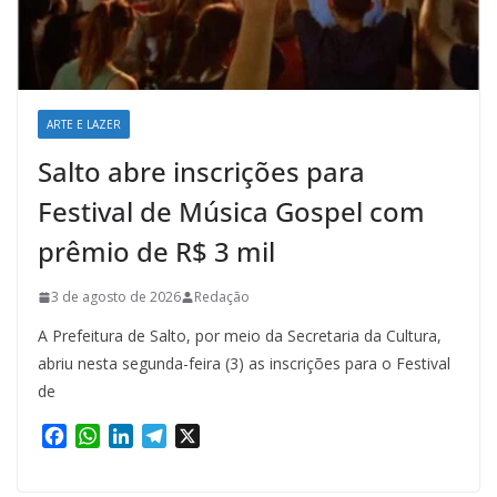
ARTE E LAZER
Salto abre inscrições para
Festival de Música Gospel com
prêmio de R$ 3 mil
3 de agosto de 2026
Redação
A Prefeitura de Salto, por meio da Secretaria da Cultura,
abriu nesta segunda-feira (3) as inscrições para o Festival
de
F
W
L
T
X
a
h
i
e
c
a
n
l