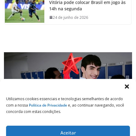
Vitória pode colocar Brasil em jogo às
b
s
e
g
14h na segunda
o
A
d
r
o
p
I
a
24 de junho de 2026
k
p
n
m
Utilizamos cookies essenciais e tecnologias semelhantes de acordo
com a nossa
Política de Privacidade
e, ao continuar navegando, você
concorda com estas condições.
Aceitar