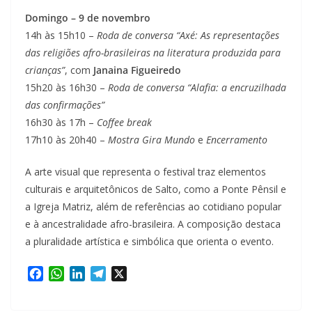
Domingo – 9 de novembro
14h às 15h10 –
Roda de conversa “Axé: As representações
das religiões afro-brasileiras na literatura produzida para
crianças”
, com
Janaina Figueiredo
15h20 às 16h30 –
Roda de conversa “Alafia: a encruzilhada
das confirmações”
16h30 às 17h –
Coffee break
17h10 às 20h40 –
Mostra Gira Mundo
e
Encerramento
A arte visual que representa o festival traz elementos
culturais e arquitetônicos de Salto, como a Ponte Pênsil e
a Igreja Matriz, além de referências ao cotidiano popular
e à ancestralidade afro-brasileira. A composição destaca
a pluralidade artística e simbólica que orienta o evento.
F
W
L
T
X
a
h
i
e
c
a
n
l