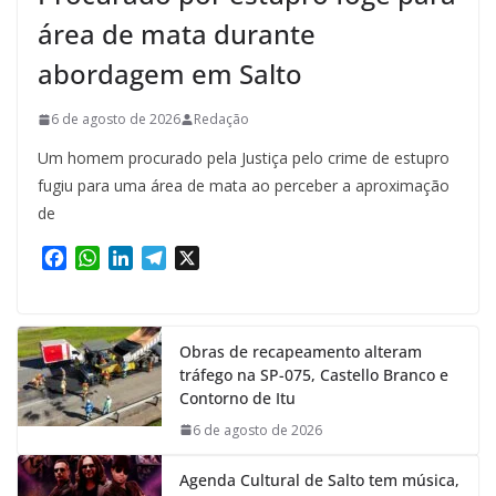
área de mata durante
abordagem em Salto
6 de agosto de 2026
Redação
Um homem procurado pela Justiça pelo crime de estupro
fugiu para uma área de mata ao perceber a aproximação
de
F
W
L
T
X
a
h
i
e
c
a
n
l
e
t
k
e
Obras de recapeamento alteram
b
s
e
g
tráfego na SP-075, Castello Branco e
o
A
d
r
Contorno de Itu
o
p
I
a
k
p
n
m
6 de agosto de 2026
Agenda Cultural de Salto tem música,