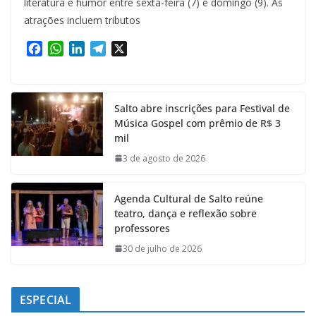
literatura e humor entre sexta-feira (7) e domingo (9). As
atrações incluem tributos
F
W
L
T
X
a
h
i
e
c
a
n
l
e
t
k
e
Salto abre inscrições para Festival de
b
s
e
g
Música Gospel com prêmio de R$ 3
o
A
d
r
mil
o
p
I
a
k
p
n
m
3 de agosto de 2026
Agenda Cultural de Salto reúne
teatro, dança e reflexão sobre
professores
30 de julho de 2026
ESPECIAL