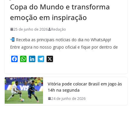
Copa do Mundo e transforma
emoção em inspiração
25 de junho de 2026
Redação
Receba as principais notícias do dia no WhatsApp!
Entre agora no nosso grupo oficial e fique por dentro de
F
W
L
T
X
a
h
i
e
c
a
n
l
e
t
k
e
Vitória pode colocar Brasil em jogo às
b
s
e
g
14h na segunda
o
A
d
r
o
p
I
a
24 de junho de 2026
k
p
n
m