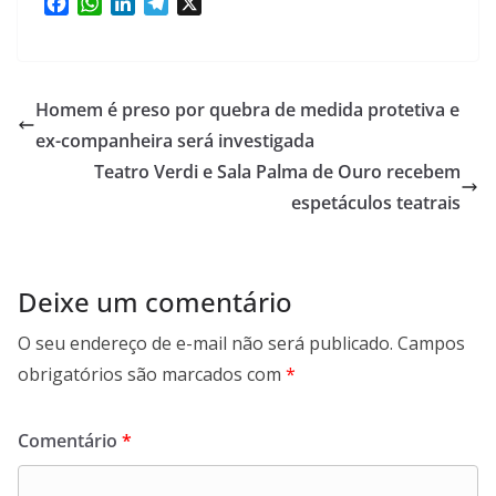
F
W
L
T
X
a
h
i
e
c
a
n
l
e
t
k
e
b
s
e
g
Homem é preso por quebra de medida protetiva e
o
A
d
r
ex-companheira será investigada
o
p
I
a
Teatro Verdi e Sala Palma de Ouro recebem
k
p
n
m
espetáculos teatrais
Deixe um comentário
O seu endereço de e-mail não será publicado.
Campos
obrigatórios são marcados com
*
Comentário
*