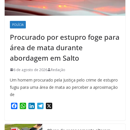
POLÍCIA
Procurado por estupro foge para
área de mata durante
abordagem em Salto
6 de agosto de 2026
Redação
Um homem procurado pela Justiça pelo crime de estupro
fugiu para uma área de mata ao perceber a aproximação
de
F
W
L
T
X
a
h
i
e
c
a
n
l
e
t
k
e