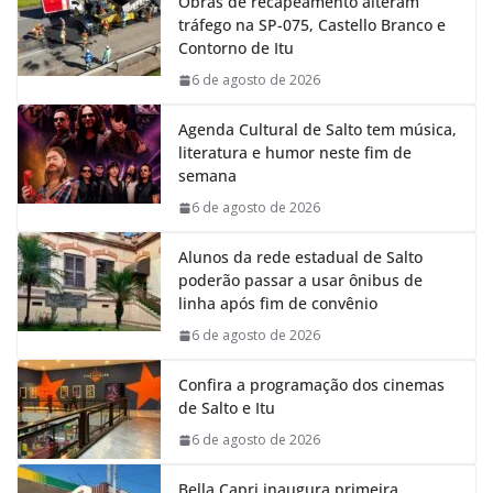
Obras de recapeamento alteram
b
s
e
g
tráfego na SP-075, Castello Branco e
o
A
d
r
Contorno de Itu
o
p
I
a
k
p
n
m
6 de agosto de 2026
Agenda Cultural de Salto tem música,
literatura e humor neste fim de
semana
6 de agosto de 2026
Alunos da rede estadual de Salto
poderão passar a usar ônibus de
linha após fim de convênio
6 de agosto de 2026
Confira a programação dos cinemas
de Salto e Itu
6 de agosto de 2026
Bella Capri inaugura primeira