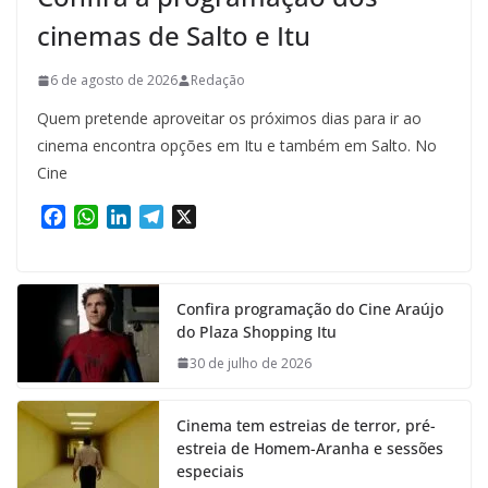
cinemas de Salto e Itu
6 de agosto de 2026
Redação
Quem pretende aproveitar os próximos dias para ir ao
cinema encontra opções em Itu e também em Salto. No
Cine
F
W
L
T
X
a
h
i
e
c
a
n
l
e
t
k
e
Confira programação do Cine Araújo
b
s
e
g
do Plaza Shopping Itu
o
A
d
r
o
p
I
a
30 de julho de 2026
k
p
n
m
Cinema tem estreias de terror, pré-
estreia de Homem-Aranha e sessões
especiais