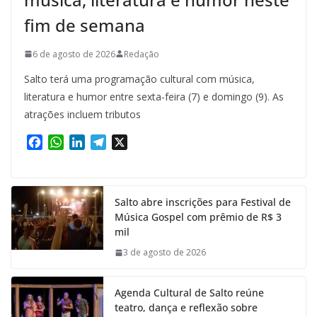
fim de semana
6 de agosto de 2026
Redação
Salto terá uma programação cultural com música,
literatura e humor entre sexta-feira (7) e domingo (9). As
atrações incluem tributos
F
W
L
T
X
a
h
i
e
c
a
n
l
e
t
k
e
Salto abre inscrições para Festival de
b
s
e
g
Música Gospel com prêmio de R$ 3
o
A
d
r
mil
o
p
I
a
k
p
n
m
3 de agosto de 2026
Agenda Cultural de Salto reúne
teatro, dança e reflexão sobre